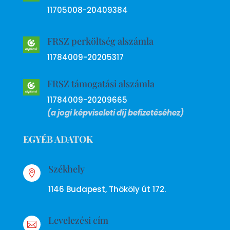
11705008-20409384
FRSZ perköltség alszámla
11784009-20205317
FRSZ támogatási alszámla
11784009-20209665
(a jogi képviseleti díj befizetéséhez)
EGYÉB ADATOK
Székhely

1146 Budapest, Thököly út 172.
Levelezési cím
