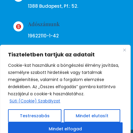
1388 Budapest, Pf.: 52.
Adószámunk

19622110-1-42
Tiszteletben tartjuk az adatait
Cookie-kat használunk a böngészési élmény javítása,
személyre szabott hirdetések vagy tartalmak
megjelenítése, valamint a forgalom elemzése
Adatkezelési tájékoztató
érdekében. Az „Összes elfogadás” gombra kattintva
hozzájárul a cookie-k használatához.
Süti (Cookie) Szabályzat
© Copyright Független Rendőr
Szakszervezet
Testreszabás
Mindet elutasít
Mindet elfogad
Weboldal:
Juda