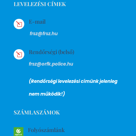
LEVELEZÉSI CÍMEK
E-mail
l
frsz@frsz.hu
Rendőrségi (belső)
l
frsz@orfk.police.hu
(Rendőrségi levelezési címünk jelenleg
nem működik!)
SZÁMLASZÁMOK
Folyószámlánk