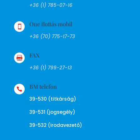
+36 (1) 785-07-16
One flottás mobil

+36 (70) 775-17-73
FAX

+36 (1) 799-27-13
BM telefon

39-530 (titkárság)
39-531 (jogsegély)
39-532 (irodavezető)