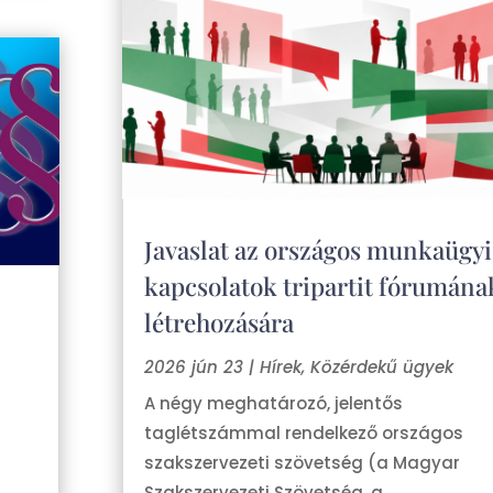
Javaslat az országos munkaügyi
kapcsolatok tripartit fórumána
létrehozására
2026 jún 23
|
Hírek
,
Közérdekű ügyek
A négy meghatározó, jelentős
taglétszámmal rendelkező országos
szakszervezeti szövetség (a Magyar
Szakszervezeti Szövetség, a