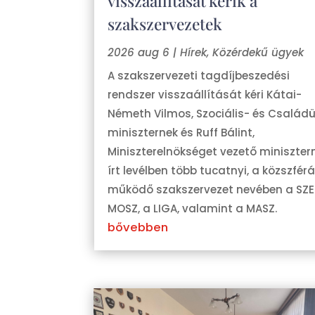
visszaállítását kérik a
szakszervezetek
2026 aug 6
|
Hírek
,
Közérdekű ügyek
A szakszervezeti tagdíjbeszedési
rendszer visszaállítását kéri Kátai-
Németh Vilmos, Szociális- és Család
miniszternek és Ruff Bálint,
Miniszterelnökséget vezető miniszter
írt levélben több tucatnyi, a közszfé
működő szakszervezet nevében a SZE
MOSZ, a LIGA, valamint a MASZ.
bővebben