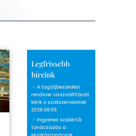
Legfrissebb
híreink
A tagdíjbeszedési
rendszer visszaállítását
kérik a szakszervezetek
2026.08.06.
Ingyenes szakértői
tanácsadás a
Munkástanácsok