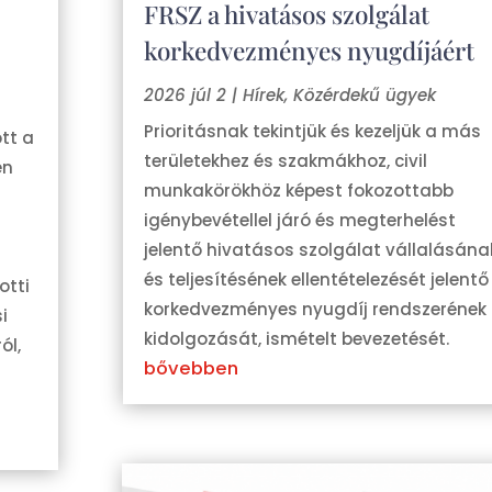
FRSZ a hivatásos szolgálat
korkedvezményes nyugdíjáért
2026 júl 2
|
Hírek
,
Közérdekű ügyek
Prioritásnak tekintjük és kezeljük a más
tt a
területekhez és szakmákhoz, civil
én
munkakörökhöz képest fokozottabb
igénybevétellel járó és megterhelést
jelentő hivatásos szolgálat vállalásána
és teljesítésének ellentételezését jelentő
otti
korkedvezményes nyugdíj rendszerének
i
kidolgozását, ismételt bevezetését.
ól,
bővebben