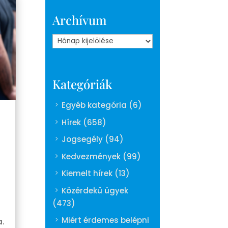
Archívum
Archívum
Kategóriák
Egyéb kategória
(6)
Hírek
(658)
Jogsegély
(94)
Kedvezmények
(99)
Kiemelt hírek
(13)
Közérdekű ügyek
(473)
Miért érdemes belépni
.