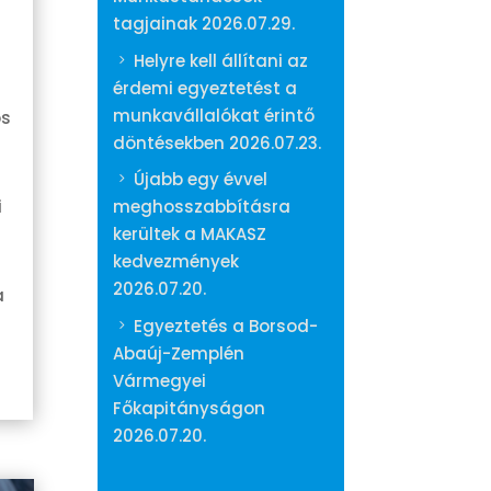
tagjainak
2026.07.29.
Helyre kell állítani az
érdemi egyeztetést a
munkavállalókat érintő
ös
döntésekben
2026.07.23.
Újabb egy évvel
i
meghosszabbításra
kerültek a MAKASZ
kedvezmények
2026.07.20.
a
Egyeztetés a Borsod-
Abaúj-Zemplén
Vármegyei
Főkapitányságon
2026.07.20.