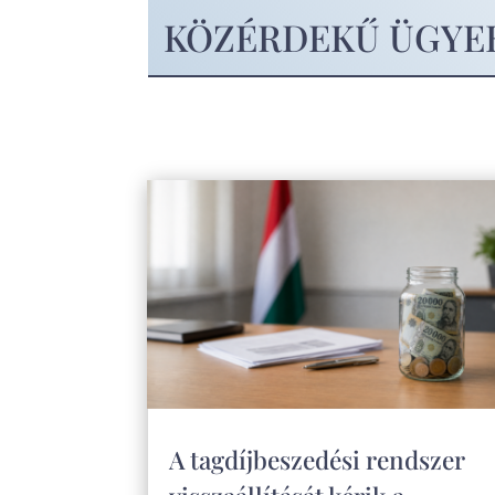
KÖZÉRDEKŰ ÜGYE
A tagdíjbeszedési rendszer