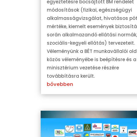
egyeztetésre bocsájtott BM rendelet
módosítások (fizikai, egészségügyi
alkalmasságvizsgálat, hivatásos pót
mértéke, kiemelt események biztosít
során alkalmazandó ellátási normák
szociális-kegyeli ellátás) tervezeteit.
Véleményünk a BÉT munkavállalói old
közös véleményébe is beépítésre és a
minisztérium vezetése részére
továbbításra került.
bővebben