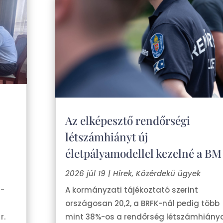
Az elképesztő rendőrségi
létszámhiányt új
életpályamodellel kezelné a BM
2026 júl 19
|
Hírek
,
Közérdekű ügyek
j-
A kormányzati tájékoztató szerint
országosan 20,2, a BRFK-nál pedig több
r.
mint 38%-os a rendőrség létszámhiánya