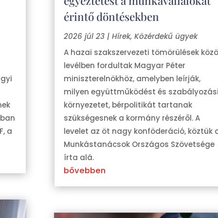
egyeztetést a munkavállalókat
érintő döntésekben
2026 júl 23
|
Hírek
,
Közérdekű ügyek
A hazai szakszervezeti tömörülések köz
levélben fordultak Magyar Péter
ügyi
miniszterelnökhöz, amelyben leírják,
milyen együttműködést és szabályozás
nek
környezetet, bérpolitikát tartanak
rában
szükségesnek a kormány részéről. A
F, a
levelet az öt nagy konföderáció, köztük 
Munkástanácsok Országos Szövetsége
írta alá.
bővebben