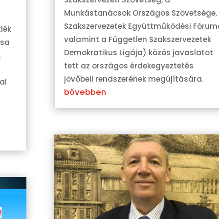
Munkástanácsok Országos Szövetsége,
Szakszervezetek Együttműködési Fórum
lék
valamint a Független Szakszervezetek
ása
Demokratikus Ligája) közös javaslatot
,
tett az országos érdekegyeztetés
jövőbeli rendszerének megújítására.
al
bővebben