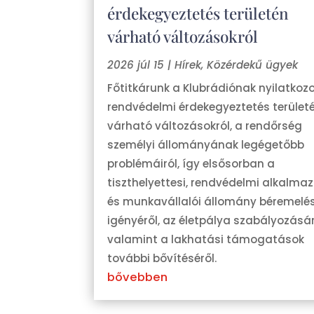
érdekegyeztetés területén
várható változásokról
2026 júl 15
|
Hírek
,
Közérdekű ügyek
Főtitkárunk a Klubrádiónak nyilatkozo
rendvédelmi érdekegyeztetés terület
várható változásokról, a rendőrség
személyi állományának legégetőbb
problémáiról, így elsősorban a
tiszthelyettesi, rendvédelmi alkalmaz
és munkavállalói állomány béremelés
igényéről, az életpálya szabályozásár
valamint a lakhatási támogatások
további bővítéséről.
bővebben