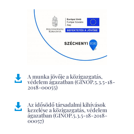
A munka jövője a közigazgatás,

védelem ágazatban (GINOP.5.3.5-18-
2018-00055)
Az idősödő társadalmi kihívások

kezelése a közigazgatás, védelem
ágazatban (GINOP.5.3.5-18-2018-
00057)