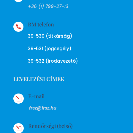
+36 (1) 799-27-13
BM telefon

39-530 (titkárság)
39-531 (jogsegély)
39-532 (irodavezető)
LEVELEZÉSI CÍMEK
E-mail
l
frsz@frsz.hu
Rendőrségi (belső)
l