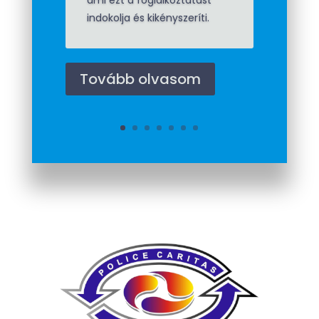
érdemes az igényét
érvényesítenie! Minden
hónap várakozással egy
hónappal csökken az
igényelhető összeg az
elévülés miatt!