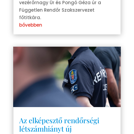
vezérőrnagy Úr és Pongó Géza úr a
Független Rendőr Szakszervezet
főtitkára.
bővebben
Az elképesztő rendőrségi
létszámhiányt új