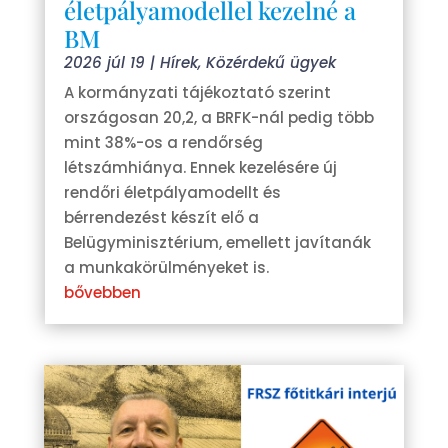
életpályamodellel kezelné a
BM
2026 júl 19
|
Hírek
,
Közérdekű ügyek
A kormányzati tájékoztató szerint
országosan 20,2, a BRFK-nál pedig több
mint 38%-os a rendőrség
létszámhiánya. Ennek kezelésére új
rendőri életpályamodellt és
bérrendezést készít elő a
Belügyminisztérium, emellett javítanák
a munkakörülményeket is.
bővebben