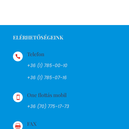
ELÉRHETŐSÉGEINK
Telefon

+36 (1) 785-00-10
+36 (1) 785-07-16
One flottás mobil

+36 (70) 775-17-73
FAX
