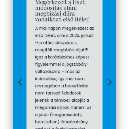
Most érdemes kiállnia
mindenkinek a
jogaiért!
2025. január 1-től
módosultak a megbízási díj
feltételei, hatályon kívül
helyezték a Hszt. azon
rendelkezését, amely szerint
a beosztáshoz nem tartozó
feladatokért megbízási díj
jár. Akinek a korábbi
szabályok alapján megbízási
díj igénye felmerülhet, tehát
a beosztásához nem tartozó
feladatokat látott el
rendszeresen, annak most