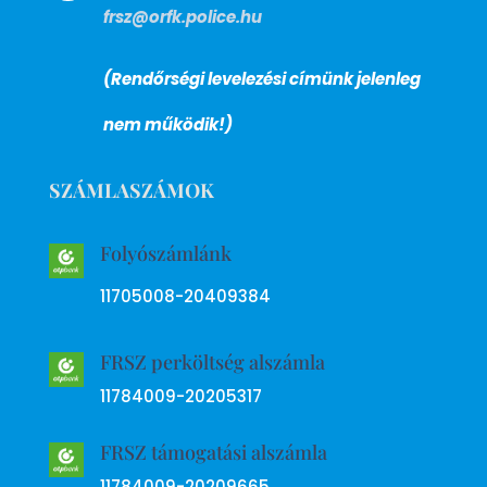
frsz@orfk.police.hu
(Rendőrségi levelezési címünk jelenleg
nem működik!)
SZÁMLASZÁMOK
Folyószámlánk
11705008-20409384
FRSZ perköltség alszámla
11784009-20205317
FRSZ támogatási alszámla
11784009-20209665