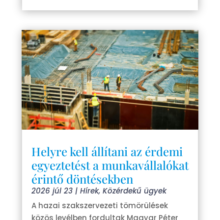
Helyre kell állítani az érdemi
egyeztetést a munkavállalókat
érintő döntésekben
2026 júl 23
|
Hírek
,
Közérdekű ügyek
A hazai szakszervezeti tömörülések
közös levélben fordultak Magyar Péter