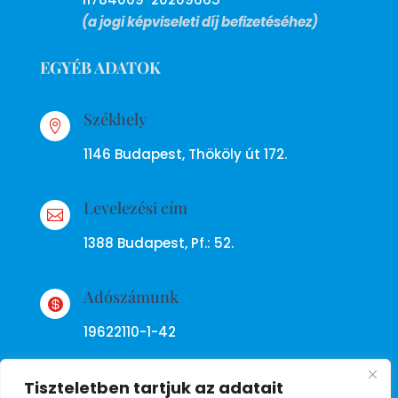
(a jogi képviseleti díj befizetéséhez)
EGYÉB ADATOK
Székhely

1146 Budapest, Thököly út 172.
Levelezési cím

1388 Budapest, Pf.: 52.
Adószámunk

19622110-1-42
Tiszteletben tartjuk az adatait