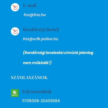
E-mail
l
frsz@frsz.hu
Rendőrségi (belső)
l
frsz@orfk.police.hu
(Rendőrségi levelezési címünk jelenleg
nem működik!)
SZÁMLASZÁMOK
Folyószámlánk
11705008-20409384