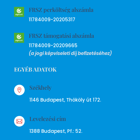
FRSZ perköltség alszámla
11784009-20205317
FRSZ támogatási alszámla
11784009-20209665
(a jogi képviseleti díj befizetéséhez)
EGYÉB ADATOK
Székhely

1146 Budapest, Thököly út 172.
Levelezési cím

1388 Budapest, Pf.: 52.