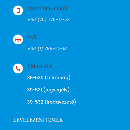
One flottás mobil

+36 (70) 775-17-73
FAX

+36 (1) 799-27-13
BM telefon

39-530 (titkárság)
39-531 (jogsegély)
39-532 (irodavezető)
LEVELEZÉSI CÍMEK