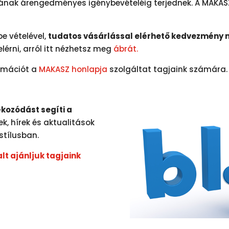
ának árengedményes igénybevételéig terjednek. A MAKASZ 
e vételével,
tudatos vásárlással elérhető kedvezmény 
lérni, arról itt nézhetsz meg
ábrát.
ormációt a
MAKASZ honlapja
szolgáltat tagjaink számára.
kozódást segíti a
kek, hírek és aktualitások
stílusban.
lt ajánljuk tagjaink