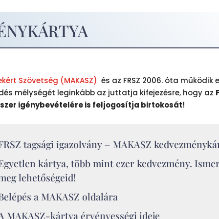
ÉNYKÁRTYA
ekért Szövetség (MAKASZ)
és az FRSZ 2006. óta működik 
és mélységét leginkább az juttatja kifejezésre, hogy az
r igénybevételére is feljogosítja birtokosát!
FRSZ tagsági igazolvány = MAKASZ kedvezményká
Egyetlen kártya, több mint ezer kedvezmény. Isme
meg lehetőségeid!
Belépés a MAKASZ oldalára
A MAKASZ-kártya érvényességi ideje