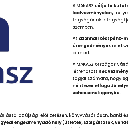
A MAKASZ
célja felkutat
kedvezményeket,
melyek
tagságának a tagsági j
szemben.
Az
azonnali készpénz-
árengedmények
rendsze
kiterjed.
A MAKASZ országos vásár
létrehozott
Kedvezmény
tagjai számára, hogy e
mint ezer elfogadóhely
vehessenek igénybe.
rlástól az újság-előfizetésen, könyvvásárláson, banki és
egyedi engedményadó hely (üzletek, szolgáltatók, vendé