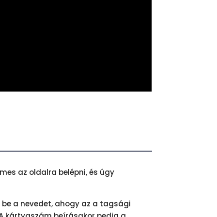
emes az oldalra belépni, és úgy
be a nevedet, ahogy az a tagsági
. A kártyaszám beírásakor pedig a