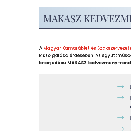
MAKASZ KEDVEZM
A
Magyar Kamarákért és Szakszervezet
kiszolgálása érdekében. Az együttműköd
kiterjedésű MAKASZ kedvezmény-rendsze
$
$
$
$