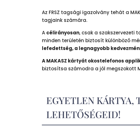
Az FRSZ tagsági igazolvány tehát a MA
tagjaink számára.
A
célirányosan
, csak a szakszervezeti 
minden területén biztosít különböző 
lefedettség, a legnagyobb kedvezmény
A MAKASZ kártyát okostelefonos applik
biztosítsa számodra a jól megszokott
EGYETLEN KÁRTYA, 
LEHETŐSÉGEID!