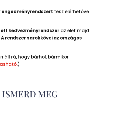
 engedményrendszert
tesz elérhetővé
ztett kedvezményrendszer
az élet majd
.
A rendszer sarokkövei az országos
n áll rá, hogy bárhol, bármikor
vasható.
)
. ISMERD MEG