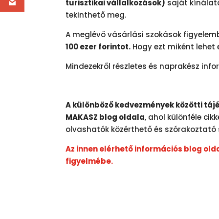
turisztikai vállalkozások)
saját kínálat
tekinthető meg.
A meglévő vásárlási szokások figyelemb
100 ezer forintot.
Hogy ezt miként lehet e
Mindezekről részletes és naprakész inf
A különböző kedvezmények közötti tájé
MAKASZ blog oldala
, ahol különféle cik
olvashatók közérthető és szórakoztató 
Az innen elérhető információs blog olda
figyelmébe.