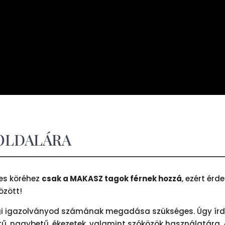
 OLDALÁRA
jes köréhez
csak a MAKASZ tagok férnek hozzá
, ezért érd
özött!
gi igazolványod számának megadása szükséges. Úgy írd 
betű, nagybetű, ékezetek, valamint szóközök használatára