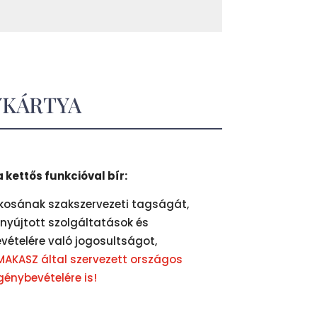
YKÁRTYA
 kettős funkcióval bír:
okosának szakszervezeti tagságát,
 nyújtott szolgáltatások és
ételére való jogosultságot,
 MAKASZ által szervezett országos
énybevételére is!