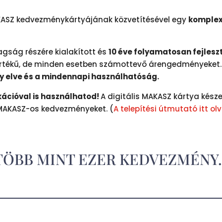
KASZ kedvezménykártyájának közvetítésével egy
komplex
tagság részére kialakított és
10 éve folyamatosan fejles
mértékű, de minden esetben számottevő árengedményeket
 elve és a mindennapi használhatóság.
ációval is használhatod!
A digitális MAKASZ kártya késze
 MAKASZ-os kedvezményeket. (
A telepítési útmutató itt ol
TÖBB MINT EZER KEDVEZMÉNY