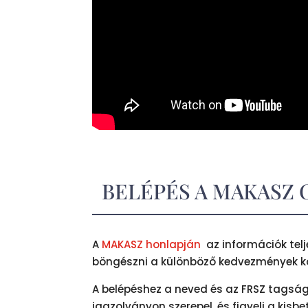
BELÉPÉS A MAKASZ
A
MAKASZ honlapján
az információk tel
böngészni a különböző kedvezmények k
A belépéshez a neved és az FRSZ tagsá
igazolványon szerepel, és figyelj a kis