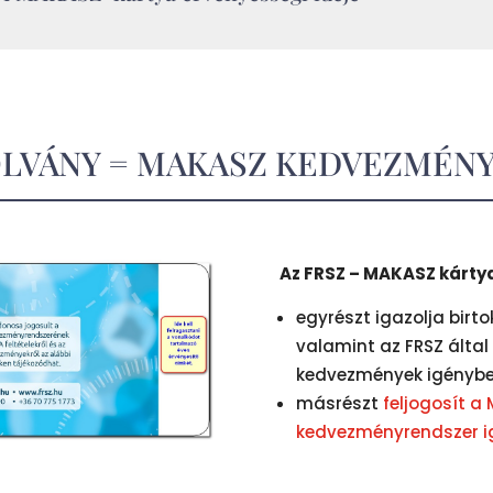
OLVÁNY = MAKASZ KEDVEZMÉN
Az FRSZ – MAKASZ kártya
egyrészt igazolja birt
valamint az FRSZ által
kedvezmények igénybev
másrészt
feljogosít a
kedvezményrendszer ig