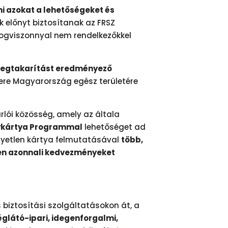
ni azokat a lehetőségeket és
 előnyt biztosítanak az FRSZ
ogviszonnyal nem rendelkezőkkel
megtakarítást eredményező
re Magyarország egész területére
lói közösség, amely az általa
kártya Programmal
lehetőséget ad
gyetlen kártya felmutatásával
több,
en azonnali kedvezményeket
 biztosítási szolgáltatásokon át, a
glátó-ipari, idegenforgalmi,