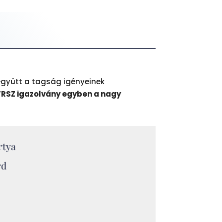
együtt a tagság igényeinek
FRSZ igazolvány egyben a nagy
rtya
rd