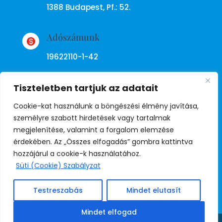
1388 Budapest, Pf.: 52.
Adószámunk

19622110-1-42
Tiszteletben tartjuk az adatait
Cookie-kat használunk a böngészési élmény javítása,
személyre szabott hirdetések vagy tartalmak
megjelenítése, valamint a forgalom elemzése
Adatkezelési tájékoztató
érdekében. Az „Összes elfogadás” gombra kattintva
hozzájárul a cookie-k használatához.
Süti (Cookie) Szabályzat
© Copyright Független Rendőr
Szakszervezet
Testreszabás
Mindet elutasít
Weboldal:
Juda
Mindet elfogad