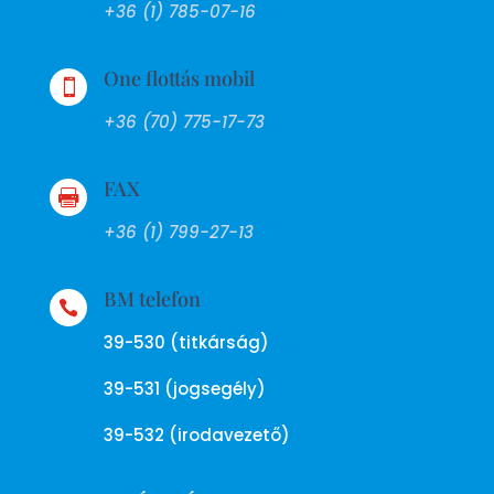
+36 (1) 785-07-16
One flottás mobil

+36 (70) 775-17-73
FAX

+36 (1) 799-27-13
BM telefon

39-530 (titkárság)
39-531 (jogsegély)
39-532 (irodavezető)