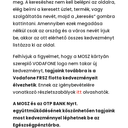
meg. A kereséshez nem kell belépni az oldalra,
elég beírni a keresett üzlet, termék, vagy
szolgáltatás nevét, majd a „keresés” gombra
kattintani. Amennyiben ezek megadása
nélkül csak az ország és a város nevét írjuk
be, akkor az ott elérhető összes kedvezményt
listázza ki az oldal.
Felhívjuk a figyelmet, hogy a MOSZ kártyán
szereplő VODAFONE logo nem takar új
kedvezményt,
tagjaink továbbra is a
Vodafone FRSZ flotta kedvezményeit
élvezhetik
. Ennek az igénybevételére
vonatkozó részletszabályok
itt
olvashatók.
A MOSZ és az OTP BANK Nyrt.
együttműködésének köszönhetően tagjaink
most kedvezménnyel léphetnek be az
Egészségpénztárba.