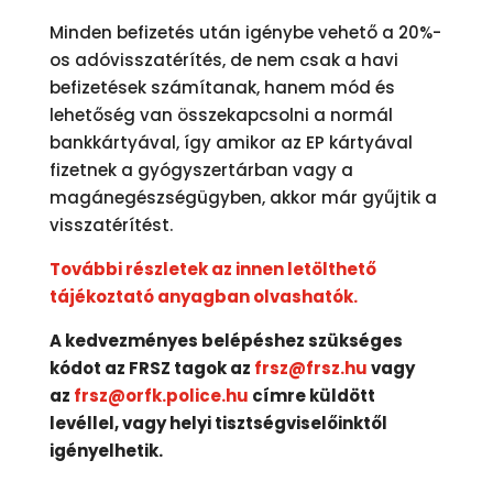
Minden befizetés után igénybe vehető a 20%-
os adóvisszatérítés, de nem csak a havi
befizetések számítanak, hanem mód és
lehetőség van összekapcsolni a normál
bankkártyával, így amikor az EP kártyával
fizetnek a gyógyszertárban vagy a
magánegészségügyben, akkor már gyűjtik a
visszatérítést.
További részletek az innen letölthető
tájékoztató anyagban olvashatók.
A kedvezményes belépéshez szükséges
kódot az FRSZ tagok az
frsz@frsz.hu
vagy
az
frsz@orfk.police.hu
címre küldött
levéllel, vagy helyi tisztségviselőinktől
igényelhetik.