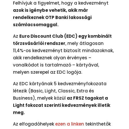
Felhívjuk a figyelmet, hogy a kedvezményt
azok is igénybe vehetik, akik már
rendelkeznek OTP Banki lakossági
számlacsomaggal.
Az
Euro Discount Club (EDC) egy kombinált
törzsvásárlói rendszer
, mely átlagosan
11,4%-os kedvezményt biztosít mindazoknak,
akik rendelkeznek olyan érvényes –
vonalkódot is tartalmazó – kártyával,
melyen szerepel az EDC logója.
Az EDC kártyának 5 kedvezményfokozata
létezik (Basic, Light, Classic, Extra és
Business), melyek közül
az FRSZ tagokat a
Light fokozat szerinti kedvezmények illetik
meg.
Az elfogadóhelyek
ezen a linken
tekinthetők