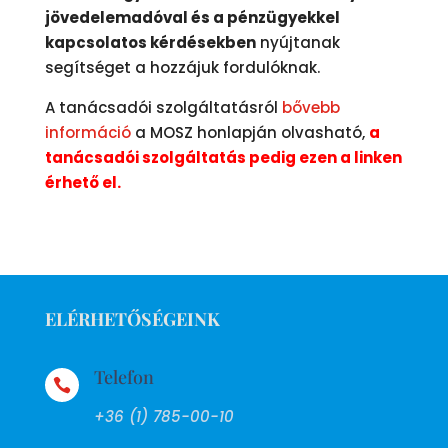
jövedelemadóval és a pénzügyekkel
kapcsolatos kérdésekben
nyújtanak
segítséget a hozzájuk fordulóknak.
A tanácsadói szolgáltatásról
bővebb
információ
a MOSZ honlapján olvasható,
a
tanácsadói szolgáltatás pedig ezen a linken
érhető el.
ELÉRHETŐSÉGEINK
Telefon

+36 (1) 785-00-10