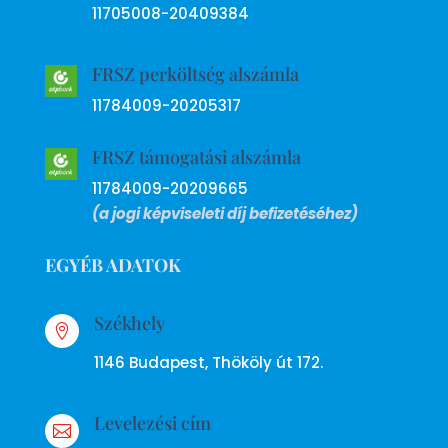
11705008-20409384
FRSZ perköltség alszámla
11784009-20205317
FRSZ támogatási alszámla
11784009-20209665
(a jogi képviseleti díj befizetéséhez)
EGYÉB ADATOK
Székhely

1146 Budapest, Thököly út 172.
Levelezési cím
