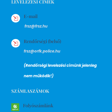
LEVELEZÉSI CÍMEK
E-mail
l
frsz@frsz.hu
Rendőrségi (belső)
l
frsz@orfk.police.hu
(Rendőrségi levelezési címünk jelenleg
nem működik!)
SZÁMLASZÁMOK
Folyószámlánk