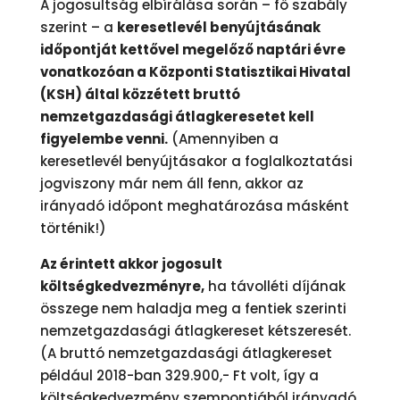
A jogosultság elbírálása során – fő szabály
szerint – a
keresetlevél benyújtásának
időpontját kettővel megelőző naptári évre
vonatkozóan a Központi Statisztikai Hivatal
(KSH) által közzétett bruttó
nemzetgazdasági átlagkeresetet kell
figyelembe venni.
(Amennyiben a
keresetlevél benyújtásakor a foglalkoztatási
jogviszony már nem áll fenn, akkor az
irányadó időpont meghatározása másként
történik!)
Az érintett akkor jogosult
költségkedvezményre,
ha távolléti díjának
összege nem haladja meg a fentiek szerinti
nemzetgazdasági átlagkereset kétszeresét.
(A bruttó nemzetgazdasági átlagkereset
például 2018-ban 329.900,- Ft volt, így a
költségkedvezmény szempontjából irányadó