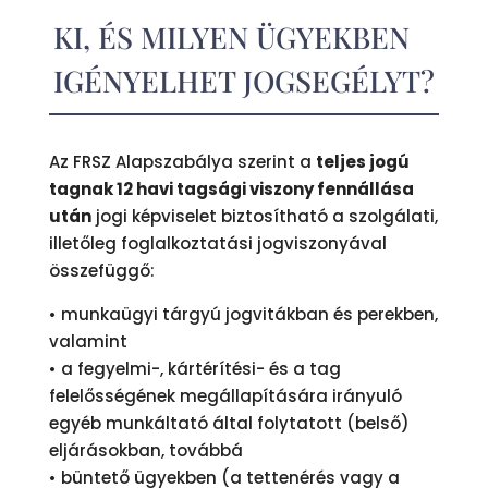
KI, ÉS MILYEN ÜGYEKBEN
IGÉNYELHET JOGSEGÉLYT?
Az FRSZ Alapszabálya szerint a
teljes jogú
tagnak 12 havi tagsági viszony fennállása
után
jogi képviselet biztosítható a szolgálati,
illetőleg foglalkoztatási jogviszonyával
összefüggő:
• munkaügyi tárgyú jogvitákban és perekben,
valamint
• a fegyelmi-, kártérítési- és a tag
felelősségének megállapítására irányuló
egyéb munkáltató által folytatott (belső)
eljárásokban, továbbá
• büntető ügyekben (a tettenérés vagy a