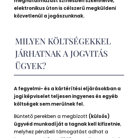
meghatalmazást színesben szkennelve,
elektronikus úton is célszerű megküldeni
közvetlenül a jogászunknak.
MILYEN KÖLTSÉGEKKEL
JÁRHATNAK A JOGVITÁS
ÜGYEK?
A fegyelmi- és a kártérítési eljárásokban a
jogi képviselet teljesen ingyenes és egyéb
költségek sem merülnek fel.
Büntető perekben a megbízott
(külsős)
ügyvéd munkadíját a tagnak kell kifizetnie
,
melyhez pénzbeli támogatást adhat a