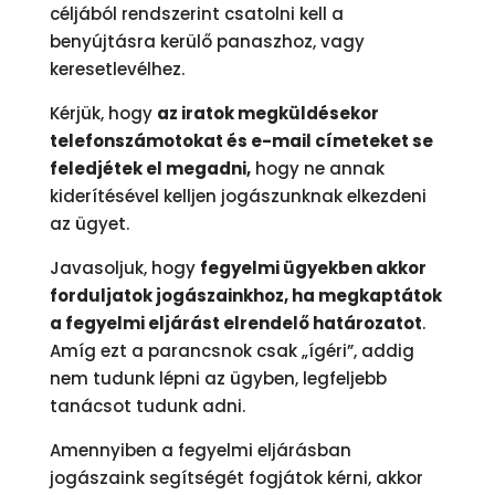
céljából rendszerint csatolni kell a
benyújtásra kerülő panaszhoz, vagy
keresetlevélhez.
Kérjük, hogy
az iratok megküldésekor
telefonszámotokat és e-mail címeteket se
feledjétek el megadni,
hogy ne annak
kiderítésével kelljen jogászunknak elkezdeni
az ügyet.
Javasoljuk, hogy
fegyelmi ügyekben akkor
forduljatok jogászainkhoz, ha megkaptátok
a fegyelmi eljárást elrendelő határozatot
.
Amíg ezt a parancsnok csak „ígéri”, addig
nem tudunk lépni az ügyben, legfeljebb
tanácsot tudunk adni.
Amennyiben a fegyelmi eljárásban
jogászaink segítségét fogjátok kérni, akkor