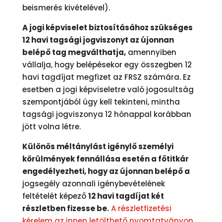
beismerés kivételével).
A jogi képviselet biztosításához szükséges
12 havi tagsági jogviszonyt az újonnan
belépő tag megválthatja,
amennyiben
vállalja, hogy belépésekor egy összegben 12
havi tagdíjat megfizet az FRSZ számára. Ez
esetben a jogi képviseletre való jogosultság
szempontjából úgy kell tekinteni, mintha
tagsági jogviszonya 12 hónappal korábban
jött volna létre.
Különös méltánylást igénylő személyi
körülmények fennállása esetén a főtitkár
engedélyezheti, hogy az újonnan belépő a
jogsegély azonnali igénybevételének
feltételét képező
12 havi tagdíjat két
részletben fizesse be.
A részletfizetési
kérelem az innen letölthető nyomtatványon