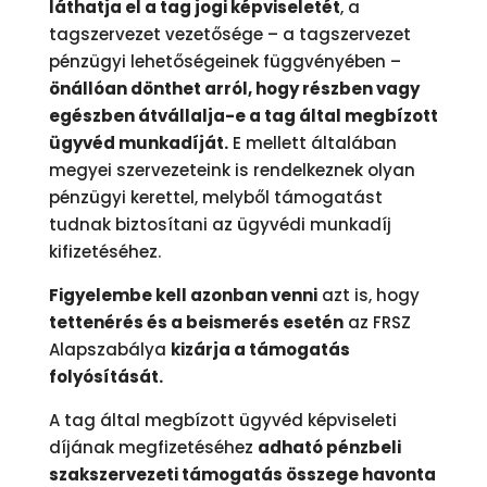
láthatja el a tag jogi képviseletét
, a
tagszervezet vezetősége – a tagszervezet
pénzügyi lehetőségeinek függvényében –
önállóan dönthet arról, hogy részben vagy
egészben átvállalja-e a tag által megbízott
ügyvéd munkadíját.
E mellett általában
megyei szervezeteink is rendelkeznek olyan
pénzügyi kerettel, melyből támogatást
tudnak biztosítani az ügyvédi munkadíj
kifizetéséhez.
Figyelembe kell azonban venni
azt is, hogy
tettenérés és a beismerés esetén
az FRSZ
Alapszabálya
kizárja a támogatás
folyósítását.
A tag által megbízott ügyvéd képviseleti
díjának megfizetéséhez
adható pénzbeli
szakszervezeti támogatás összege havonta