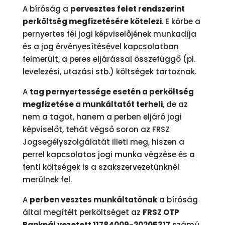
A bíróság a
pervesztes felet rendszerint
perköltség megfizetésére kötelezi
. E körbe a
pernyertes fél jogi képviselőjének munkadíja
és a jog érvényesítésével kapcsolatban
felmerült, a peres eljárással összefüggő (pl.
levelezési, utazási stb.) költségek tartoznak.
A
tag pernyertessége esetén a perköltség
megfizetése a munkáltatót terheli
, de az
nem a tagot, hanem a perben eljáró jogi
képviselőt, tehát végső soron az FRSZ
Jogsegélyszolgálatát illeti meg, hiszen a
perrel kapcsolatos jogi munka végzése és a
fenti költségek is a szakszervezetünknél
merülnek fel.
A
perben vesztes munkáltatónak
a bíróság
által megítélt perköltséget az
FRSZ OTP
Banknál vezetett 11784009-20205317
számú