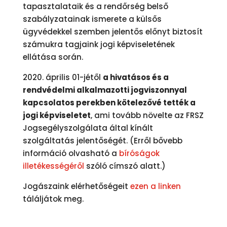
tapasztalataik és a rendőrség belső
szabályzatainak ismerete a külsős
ügyvédekkel szemben jelentős előnyt biztosít
számukra tagjaink jogi képviseletének
ellátása során.
2020. április 01-jétől
a hivatásos és a
rendvédelmi alkalmazotti jogviszonnyal
kapcsolatos perekben kötelezővé tették a
jogi képviseletet
, ami tovább növelte az FRSZ
Jogsegélyszolgálata által kínált
szolgáltatás jelentőségét. (Erről bővebb
információ olvasható a
bíróságok
illetékességéről
szóló címszó alatt.)
Jogászaink elérhetőségeit
ezen a linken
táláljátok meg.