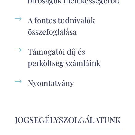
bíróságok illetékességéről?
$
A fontos tudnivalók
összefoglalása
$
Támogatói díj és
perköltség számláink
$
Nyomtatvány
JOGSEGÉLYSZOLGÁLATUNK