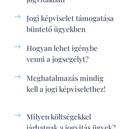
$
Jogi képviselet támogatása
büntető ügyekben
$
Hogyan lehet igénybe
venni a jogsegélyt?
$
Meghatalmazás mindig
kell a jogi képviselethez!
$
Milyen költségekkel
járhatnak a jogvitás ügyek?