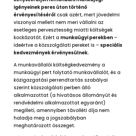
igényeinek peres úton történő
érvényesítéséről
csak azért, mert jövedelmi
viszonyai mellett nem meri vállalni az
esetleges pervesztesség miatti költségek
kockázatát. Ezért a
munkaügyi perekben
–
ideértve a közszolgálati pereket is –
speciális
kedvezmények érvényesülnek.
A munkavállalói költségkedvezmény a
munkaügyi pert folytató munkavállalót, és a
közigazgatási perrendtartás szabályai
szerint közszolgálati perben álló
alkalmazottat (a hivatásos állományút és
rendvédelmi alkalmazottat egyaránt)
megilleti, amennyiben távolléti díja nem
haladja meg a jogszabályban
meghatározott összeget.