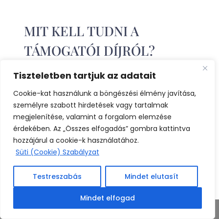
MIT KELL TUDNI A
TÁMOGATÓI DÍJRÓL?
Tiszteletben tartjuk az adatait
A
támogatói díj
az FRSZ Alapszabályában
Cookie-kat használunk a böngészési élmény javítása,
meghatározott olyan díj, amit a tagnak:
személyre szabott hirdetések vagy tartalmak
megjelenítése, valamint a forgalom elemzése
• a teljes vagy részbeni pernyertessége, vagy
érdekében. Az „Összes elfogadás” gombra kattintva
egyezségkötése esetén, vagy
hozzájárul a cookie-k használatához.
• a szolgálati panasz alapján, illetve a peres
Süti (Cookie) Szabályzat
eljárás során számára megítélt, vagy
• a peren kívüli egyezség alapján őt megillető
Testreszabás
Mindet elutasít
pénz vagy dolog
bruttó értéke után kell befizetnie az FRSZ
Mindet elfogad
Támogatási Alapjába, amennyiben az adott
Share This
ügyben adott meghatalmazása alapján jogi