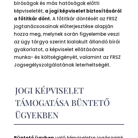
bíróságok és más hatóságok előtti
képviseletét,
a jogi képviselet biztosításáról
a főtitkár dönt.
A főtitkár döntését az FRSZ
jogtanácsosainak előterjesztése alapján
hozza meg, melynek során figyelembe veszi
az ügy tárgya szerint kialakult állandó bírói
gyakorlatot, a képviselet ellátásának
munka- és költségigényét, valamint az FRSZ
Jogsegélyszolgálatának leterheltségét.
JOGI KÉPVISELET
TÁMOGATÁSA BÜNTETŐ
ÜGYEKBEN
Büntető ügyben
való képviseletre jogászaink