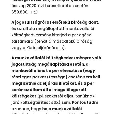
összeg 2020. évi keresetindítás esetén
659.800,- Ft.)
A jogosultságról az elsőfokú bíróság dönt
,
és az általa megállapított munkavállalói
költségkedvezmény kiterjed a per egész
tartamára (tehát a másodfokú bíróság
vagy a Kúria eljárására is).
A munkavállalói költségkedvezményre való
jogosultság megállapítása esetén, a
munkavállalónak a per elvesztése (vagy
részleges pervesztessége) esetén sem kell
megfizetnie az eljárási illetéket, és a per
során az állam által megelőlegezett
költségeket
(pl. szakértői díjat, tanúknak
járó költségtérítést stb.) sem.
Fontos tudni
azonban, hogy
ha a munkavállalói