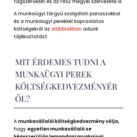
tagszervezet és az FRSZ megyei szervezete is.
A munkaügyi tárgyú szolgálati panaszokkal
és a munkaügyi perekkel kapcsolatos
költségekről az
alábbiakban
adunk
tájékoztatást.
MIT ÉRDEMES TUDNI A
MUNKAÜGYI PEREK
KÖLTSÉGKEDVEZMÉNYÉR
ŐL?
A
munkavállalói költségkedvezmény célja,
hogy
egyetlen munkavállaló se
kényszerüljön lemondani munkajogi