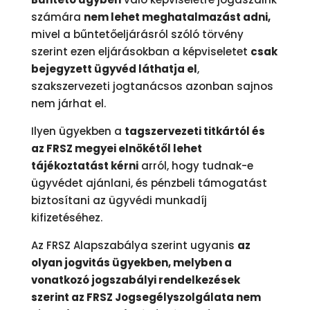
számára
nem lehet meghatalmazást adni,
mivel a bűntetőeljárásról szóló törvény
szerint ezen eljárásokban a képviseletet
csak
bejegyzett ügyvéd láthatja el
,
szakszervezeti jogtanácsos azonban sajnos
nem járhat el.
Ilyen ügyekben a
tagszervezeti titkártól és
az FRSZ megyei elnökétől lehet
tájékoztatást kérni
arról, hogy tudnak-e
ügyvédet ajánlani, és pénzbeli támogatást
biztosítani az ügyvédi munkadíj
kifizetéséhez.
Az FRSZ Alapszabálya szerint ugyanis
az
olyan jogvitás ügyekben, melyben a
vonatkozó jogszabályi rendelkezések
szerint az FRSZ Jogsegélyszolgálata nem