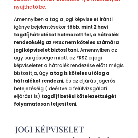
nyújtható be.
Amennyiben a tag a jogi képviselet iránti
igénye bejelentésekor
több, mint 2 havi
tagdíjhátralékot halmozott fel, a hátralék
rendezéséig az FRSZ nem köteles számára
jogi képviselet biztosítani.
Amennyiben az
ügy sürgőssége miatt az FRSZ a jogi
képviseletet a hátralék rendezése előtt mégis
biztosítja, úgy
a tag is köteles utólag a
hátralékot rendezni,
és az eljárás jogerős
befejezéséig (ideértve a felülvizsgálati
eljárást is)
tagdíjfizetési kötelezettségét
folyamatosan teljesíteni.
JOGI KÉPVISELET