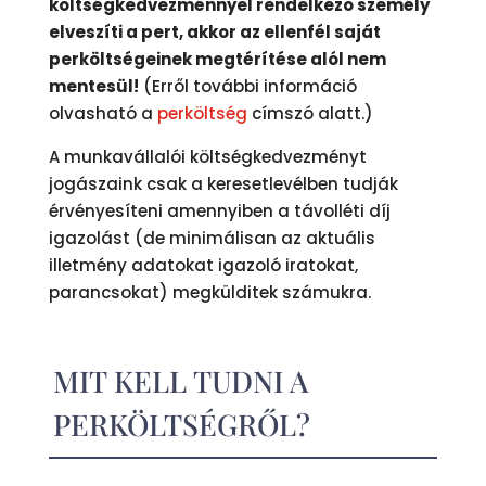
költségkedvezménnyel rendelkező személy
elveszíti a pert, akkor az ellenfél saját
perköltségeinek megtérítése alól nem
mentesül!
(Erről további információ
olvasható a
perköltség
címszó alatt.)
A munkavállalói költségkedvezményt
jogászaink csak a keresetlevélben tudják
érvényesíteni amennyiben a távolléti díj
igazolást (de minimálisan az aktuális
illetmény adatokat igazoló iratokat,
parancsokat) megkülditek számukra.
MIT KELL TUDNI A
PERKÖLTSÉGRŐL?