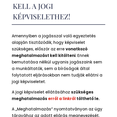
KELL A JOGI
KÉPVISELETHEZ!
Amennyiben a jogásszal való egyeztetés
alapján tisztázódik, hogy képviselet
szükséges, először az erre
vonatkozó
meghatalmazást kell kitölteni
. Ennek
bemutatása nélkül ugyanis jogászaink sem
a munkáltatók, sem a bíróságok által
folytatott eljárásokban nem tudják ellátni a
jogi képviseletet.
A jogi képviselet ellátásához
szükséges
meghatalmazás
erről a linkről
tölthető le.
A „Meghatalmazás” nyomtatványon az ügy
tárgyához az adott eljárás megnevezését,