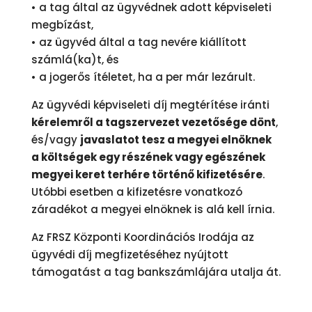
• a tag által az ügyvédnek adott képviseleti
megbízást,
• az ügyvéd által a tag nevére kiállított
számlá(ka)t, és
• a jogerős ítéletet, ha a per már lezárult.
Az ügyvédi képviseleti díj megtérítése iránti
kérelemről a tagszervezet vezetősége dönt
,
és/vagy
javaslatot tesz a megyei elnöknek
a költségek egy részének vagy egészének
megyei keret terhére történő kifizetésére
.
Utóbbi esetben a kifizetésre vonatkozó
záradékot a megyei elnöknek is alá kell írnia.
Az FRSZ Központi Koordinációs Irodája az
ügyvédi díj megfizetéséhez nyújtott
támogatást a tag bankszámlájára utalja át.