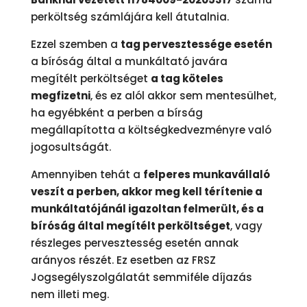
perköltség számlájára kell átutalnia.
Ezzel szemben a
tag pervesztessége esetén
a bíróság által a munkáltató javára
megítélt perköltséget
a tag köteles
megfizetni
, és ez alól akkor sem mentesülhet,
ha egyébként a perben a bírság
megállapította a költségkedvezményre való
jogosultságát.
Amennyiben tehát a
felperes munkavállaló
veszít a perben, akkor meg kell térítenie a
munkáltatójánál igazoltan felmerült, és a
bíróság által megítélt perköltséget
, vagy
részleges pervesztesség esetén annak
arányos részét. Ez esetben az FRSZ
Jogsegélyszolgálatát semmiféle díjazás
nem illeti meg.