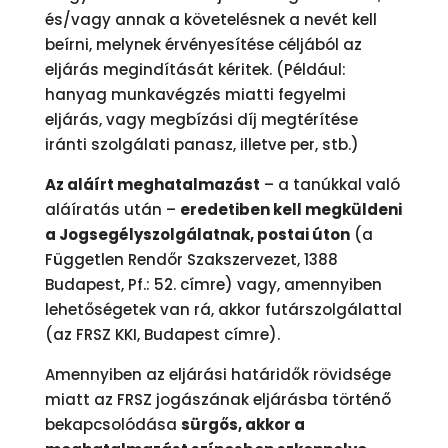
és/vagy annak a követelésnek a nevét kell
beírni, melynek érvényesítése céljából az
eljárás megindítását kéritek. (Például:
hanyag munkavégzés miatti fegyelmi
eljárás, vagy megbízási díj megtérítése
iránti szolgálati panasz, illetve per, stb.)
Az aláírt meghatalmazást
– a tanúkkal való
aláíratás után –
eredetiben kell megküldeni
a Jogsegélyszolgálatnak, postai úton
(a
Független Rendőr Szakszervezet, 1388
Budapest, Pf.: 52. címre) vagy, amennyiben
lehetőségetek van rá, akkor futárszolgálattal
(az FRSZ KKI, Budapest címre).
Amennyiben az eljárási határidők rövidsége
miatt az FRSZ jogászának eljárásba történő
bekapcsolódása
sürgős, akkor a