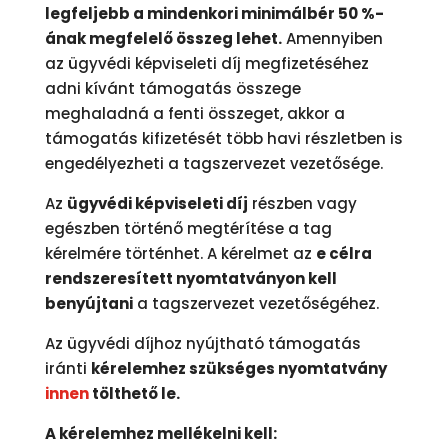
legfeljebb a mindenkori minimálbér 50 %-
ának megfelelő összeg lehet.
Amennyiben
az ügyvédi képviseleti díj megfizetéséhez
adni kívánt támogatás összege
meghaladná a fenti összeget, akkor a
támogatás kifizetését több havi részletben is
engedélyezheti a tagszervezet vezetősége.
Az
ügyvédi képviseleti díj
részben vagy
egészben történő megtérítése a tag
kérelmére történhet. A kérelmet az
e célra
rendszeresített nyomtatványon kell
benyújtani
a tagszervezet vezetőségéhez.
Az ügyvédi díjhoz nyújtható támogatás
iránti
kérelemhez szükséges nyomtatvány
innen
tölthető le.
A kérelemhez mellékelni kell: