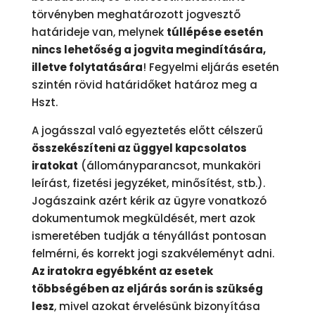
törvényben meghatározott jogvesztő
határideje van, melynek
túllépése esetén
nincs lehetőség a jogvita megindítására,
illetve folytatására
! Fegyelmi eljárás esetén
szintén rövid határidőket határoz meg a
Hszt.
A jogásszal való egyeztetés előtt célszerű
összekészíteni az üggyel kapcsolatos
iratokat
(állományparancsot, munkaköri
leírást, fizetési jegyzéket, minősítést, stb.).
Jogászaink azért kérik az ügyre vonatkozó
dokumentumok megküldését, mert azok
ismeretében tudják a tényállást pontosan
felmérni, és korrekt jogi szakvéleményt adni.
Az iratokra egyébként az esetek
többségében az eljárás során is szükség
lesz
, mivel azokat érvelésünk bizonyítása