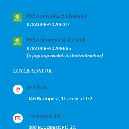
FRSZ perköltség alszámla
11784009-20205317
FRSZ támogatási alszámla
11784009-20209665
(a jogi képviseleti díj befizetéséhez)
EGYÉB ADATOK
Székhely

1146 Budapest, Thököly út 172.
Levelezési cím

1388 Budapest, Pf.: 52.