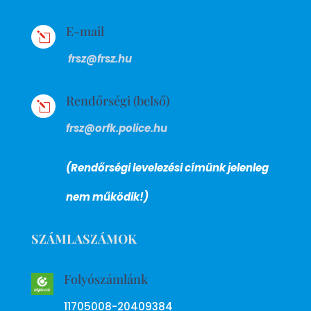
E-mail
l
frsz@frsz.hu
Rendőrségi (belső)
l
frsz@orfk.police.hu
(Rendőrségi levelezési címünk jelenleg
nem működik!)
SZÁMLASZÁMOK
Folyószámlánk
11705008-20409384