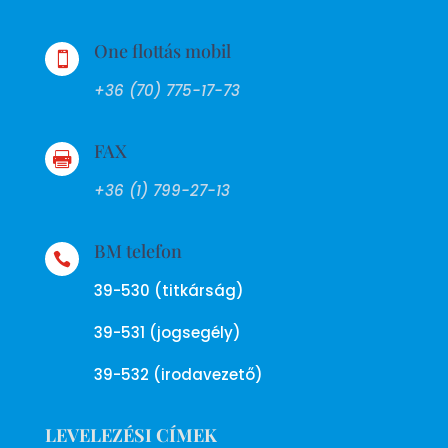
One flottás mobil

+36 (70) 775-17-73
FAX

+36 (1) 799-27-13
BM telefon

39-530 (titkárság)
39-531 (jogsegély)
39-532 (irodavezető)
LEVELEZÉSI CÍMEK