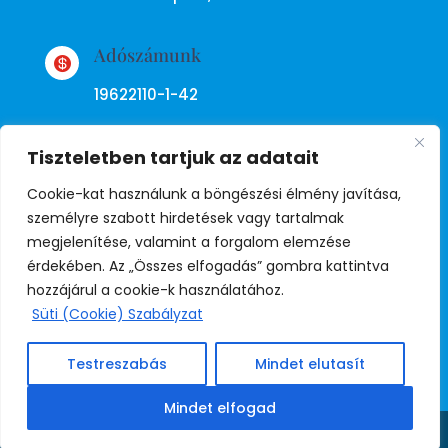
Adószámunk

19622110-1-42
Tiszteletben tartjuk az adatait
Cookie-kat használunk a böngészési élmény javítása,
személyre szabott hirdetések vagy tartalmak
megjelenítése, valamint a forgalom elemzése
Adatkezelési tájékoztató
érdekében. Az „Összes elfogadás” gombra kattintva
hozzájárul a cookie-k használatához.
Süti (Cookie) Szabályzat
© Copyright Független Rendőr
Szakszervezet
Testreszabás
Mindet elutasít
Mindet elfogad
Weboldal:
Juda
Share This