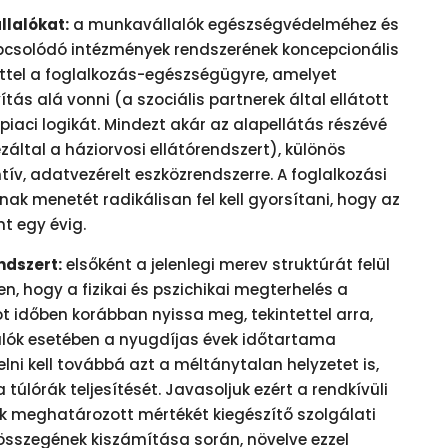
lalókat:
a munkavállalók egészségvédelméhez és
csolódó intézmények rendszerének koncepcionális
ettel a foglalkozás-egészségügyre, amelyet
ás alá vonni (a szociális partnerek által ellátott
piaci logikát. Mindezt akár az alapellátás részévé
záltal a háziorvosi ellátórendszert), különös
ív, adatvezérelt eszközrendszerre. A foglalkozási
k menetét radikálisan fel kell gyorsítani, hogy az
t egy évig.
dszert:
elsőként a jelenlegi merev struktúrát felül
en, hogy a fizikai és pszichikai megterhelés a
t időben korábban nyissa meg, tekintettel arra,
alók esetében a nyugdíjas évek időtartama
lni kell továbbá azt a méltánytalan helyzetet is,
túlórák teljesítését. Javasoljuk ezért a rendkívüli
meghatározott mértékét kiegészítő szolgálati
 összegének kiszámítása során, növelve ezzel