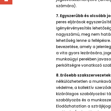
számára).
7. Egyszerűbb és olcsóbb j
peres eljárások egyszerűsít
igényérvényesítés lehetősé
nagyszámú, meg nem határoz
lehetőség lenne a fellépés
bevezetése, amely a jelenleg
a vita gyors lezárására, joge
munkaügyi perekben javasol
perköltségre vonatkozó sz
8. Erősebb szakszervezeteke
nélkülözhetetlen a munkavá
védelme, a kollektív szerz
kizárólagos szabályozási tá
szabályozás és a munkaszer
Elodázhatatlan a sztrájkjog