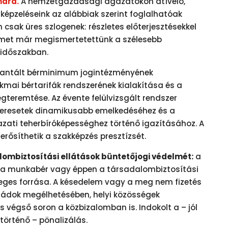
mára.
A nemzetgazdasági ágazatokon átívelő,
képzeléseink az alábbiak szerint foglalhatóak
 csak üres szlogenek: részletes előterjesztésekkel
emet már megismertetettünk a szélesebb
 időszakban.
antált bérminimum jogintézményének
kmai bértarifák rendszerének kialakítása és a
teremtése. Az évente felülvizsgált rendszer
keresetek dinamikusabb emelkedéséhez és a
ti teherbíróképességhez történő igazításához. A
erősíthetik a szakképzés presztízsét.
lombiztosítási ellátások büntetőjogi védelmét:
a
: a munkabér vagy éppen a társadalombiztosítási
leges forrása. A késedelem vagy a meg nem fizetés
aládok megélhetésében, helyi közösségek
 végső soron a közbizalomban is. Indokolt a – jól
 történő – pönalizálás.