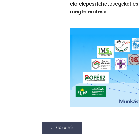
előrelépési lehetőségeket és
megteremtése.
←
Előző hír