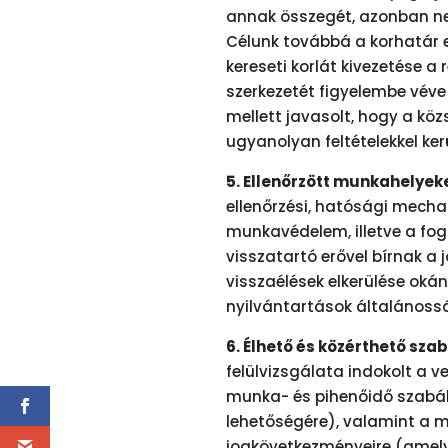
annak összegét, azonban ne
Célunk továbbá a korhatár e
kereseti korlát kivezetése a
szerkezetét figyelembe véve
mellett javasolt, hogy a köz
ugyanolyan feltételekkel ke
5. Ellenőrzött munkahelyeke
ellenőrzési, hatósági mech
munkavédelem, illetve a fog
visszatartó erővel bírnak a 
visszaélések elkerülése oká
nyilvántartások általánossá
6. Élhető és közérthető sza
felülvizsgálata indokolt a v
munka- és pihenőidő szabál
lehetőségére), valamint a 
jogkövetkezményeire (amely 