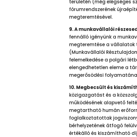
területén (még elégséges s
fórumrendszerének újraépíté
megteremtésével.
9. A munkavállalói részesed
fennálló igényünk a munkav
megteremtése a vállalatok t
(Munkavállalói Résztulajdo
felemelkedése a polgári létb
elengedhetetlen eleme a tá
megerősödési folyamatána
10. Megbecsült és kiszámít
közigazgatást és a közszolg
működésének alapvető feltéte
megtartható humán erőforr
foglalkoztatottak jogviszon
bérhelyzetének átfogó felül
értékálló és kiszámítható dí