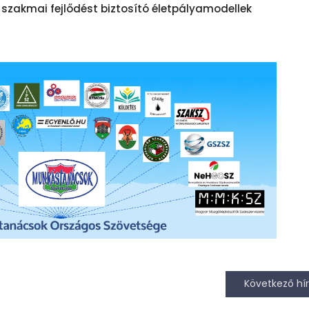
 szakmai fejlődést biztosító életpályamodellek
Következő hír