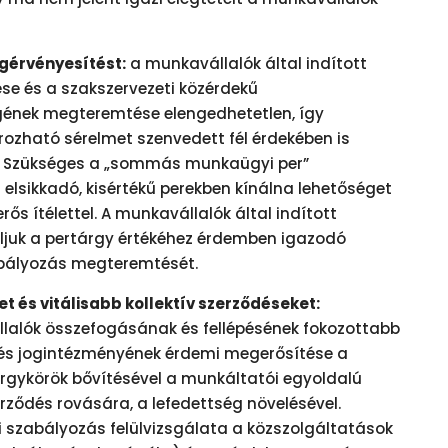
ogérvényesítést:
a munkavállalók által indított
ése és a szakszervezeti közérdekű
gének megteremtése elengedhetetlen, így
ható sérelmet szenvedett fél érdekében is
re. Szükséges a „sommás munkaügyi per”
 elsikkadó, kisértékű perekben kínálna lehetőséget
rős ítélettel. A munkavállalók által indított
juk a pertárgy értékéhez érdemben igazodó
abályozás megteremtését.
t és vitálisabb kollektív szerződéseket:
llalók összefogásának és fellépésének fokozottabb
ődés jogintézményének érdemi megerősítése a
rgykörök bővítésével a munkáltatói egyoldalú
ződés rovására, a lefedettség növelésével.
i szabályozás felülvizsgálata a közszolgáltatások