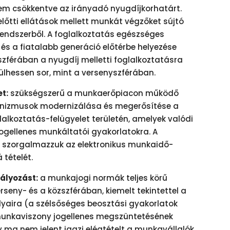
m csökkentve az irányadó nyugdíjkorhatárt.
lőtti ellátások mellett munkát végzőket sújtó
 rendszerből. A foglalkoztatás egészséges
 és a fiatalabb generáció előtérbe helyezése
szférában a nyugdíj melletti foglalkoztatásra
rülhessen sor, mint a versenyszférában.
t:
szükségszerű a munkaerőpiacon működő
anizmusok modernizálása és megerősítése a
lalkoztatás-felügyelet területén, amelyek valódi
jogellenes munkáltatói gyakorlatokra. A
n szorgalmazzuk az elektronikus munkaidő-
 tételét.
bályozást:
a munkajogi normák teljes körű
erseny- és a közszférában, kiemelt tekintettel a
yaira (a szélsőséges beosztási gyakorlatok
munkaviszony jogellenes megszüntetésének
ma nem jelent igazi elégtételt a munkavállalók