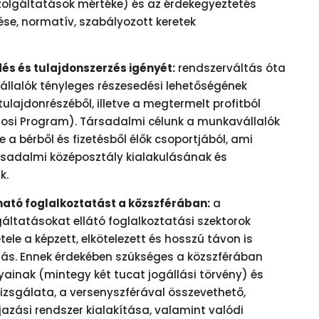
zolgáltatások mértéke) és az érdekegyeztetés
se, normatív, szabályozott keretek
és és tulajdonszerzés igényét:
rendszerváltás óta
állalók tényleges részesedési lehetőségének
ulajdonrészéből, illetve a megtermelt profitból
nosi Program). Társadalmi célunk a munkavállalók
e a bérből és fizetésből élők csoportjából, ami
rsadalmi középosztály kialakulásának és
k.
ható foglalkoztatást a közszférában:
a
áltatásokat ellátó foglalkoztatási szektorok
le a képzett, elkötelezett és hosszú távon is
ás. Ennek érdekében szükséges a közszférában
yainak (mintegy két tucat jogállási törvény) és
vizsgálata, a versenyszférával összevethető,
jazási rendszer kialakítása, valamint valódi