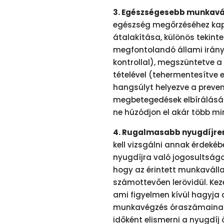
3. Egészségesebb munkavál
egészség megőrzéséhez kap
átalakítása, különös tekint
megfontolandó állami irányít
kontrollal), megszüntetve a 
tételével (tehermentesítve e
hangsúlyt helyezve a prevent
megbetegedések elbírálásána
ne húzódjon el akár több min
4. Rugalmasabb nyugdíjren
kell vizsgálni annak érdekéb
nyugdíjra való jogosultságo
hogy az érintett munkaváll
számottevően lerövidül. Keze
ami figyelmen kívül hagyja a 
munkavégzés óraszámainak 
időként elismerni a nyugdíj