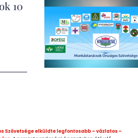
ok 10
 Szövetsége elküldte legfontosabb – vázlatos –