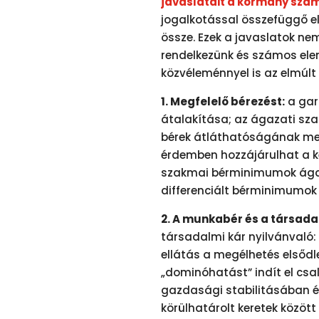
javaslatait a kormány szá
jogalkotással összefüggő el
össze. Ezek a javaslatok nem
rendelkezünk és számos el
közvéleménnyel is az elmúlt
1. Megfelelő bérezést:
a gar
átalakítása; az ágazati sza
bérek átláthatóságának meg
érdemben hozzájárulhat a 
szakmai bérminimumok ágaza
differenciált bérminimumok 
2. A munkabér és a társada
társadalmi kár nyilvánvaló
ellátás a megélhetés elsőd
„dominóhatást” indít el cs
gazdasági stabilitásában és
körülhatárolt keretek között