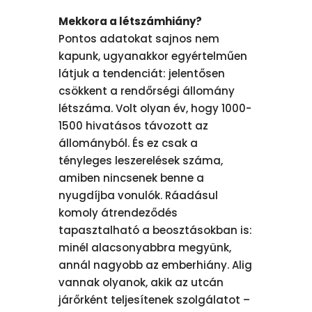
Mekkora a létszámhiány?
Pontos adatokat sajnos nem
kapunk, ugyanakkor egyértelműen
látjuk a tendenciát: jelentősen
csökkent a rendőrségi állomány
létszáma. Volt olyan év, hogy 1000-
1500 hivatásos távozott az
állományból. És ez csak a
tényleges leszerelések száma,
amiben nincsenek benne a
nyugdíjba vonulók. Ráadásul
komoly átrendeződés
tapasztalható a beosztásokban is:
minél alacsonyabbra megyünk,
annál nagyobb az emberhiány. Alig
vannak olyanok, akik az utcán
járőrként teljesítenek szolgálatot –