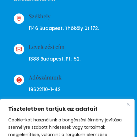
Székhely

1146 Budapest, Thököly út 172.
Levelezési cím

1388 Budapest, Pf.: 52.
Adószámunk

19622110-1-42
Tiszteletben tartjuk az adatait
Cookie-kat használunk a böngészési élmény javítása,
személyre szabott hirdetések vagy tartalmak
megjelenítése, valamint a forgalom elemzése
Adatkezelési tájékoztató