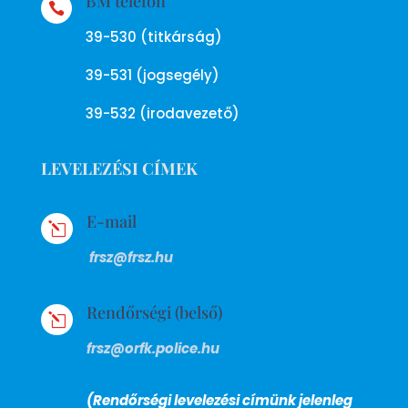
BM telefon

39-530 (titkárság)
39-531 (jogsegély)
39-532 (irodavezető)
LEVELEZÉSI CÍMEK
E-mail
l
frsz@frsz.hu
Rendőrségi (belső)
l
frsz@orfk.police.hu
(Rendőrségi levelezési címünk jelenleg