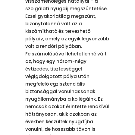
visszamenőleges hatállyal – a
szolgálati nyugdíj megszűntetése.
Ezzel gyakorlatilag megszűnt,
bizonytalanná vált az a
kiszámítható és tervezhető
pályaív, amely az egyik legvonzóbb
volt a rendőri pályában.
Felszámolásával lehetetlenné vált
az, hogy egy három-négy
évtizedes, tisztességgel
végigdolgozott pálya után
megfelelő egzisztenciális
biztonsággal vonulhassanak
nyugállományba a kollégáink. Ez
nemcsak azokat érintette rendkívül
hátrányosan, akik azokban az
években készültek nyugdíjba
vonulni, de hosszabb távon is