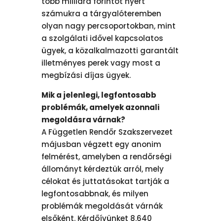
több milliárd forintot nyert
számukra a tárgyalóteremben
olyan nagy percsoportokban, mint
a szolgálati idővel kapcsolatos
ügyek, a közalkalmazotti garantált
illetményes perek vagy most a
megbízási díjas ügyek.
Mik a jelenlegi, legfontosabb
problémák, amelyek azonnali
megoldásra várnak?
A Független Rendőr Szakszervezet
májusban végzett egy anonim
felmérést, amelyben a rendőrségi
állományt kérdeztük arról, mely
célokat és juttatásokat tartják a
legfontosabbnak, és milyen
problémák megoldását várnák
elsőként. Kérdőívünket 8.640