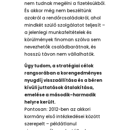
nem tudnak megélni a fizetésükből.
És akkor még nem beszéltünk
azokról a rendőrcsaládokról, ahol
mindkét szülő szolgálatot teljesít –
a jelenlegi munkafeltételek és
körülmények finoman szólva sem
nevezhetők családbarátnak, és
hosszú távon nem vállalhatók.
Úgy tudom, a stratégiai célok
rangsorában a korengedményes
nyugdíj visszaállítása és a béren
kívüli juttatások átalakítása,
emelése a második–harmadik
helyre került.
Pontosan: 2012-ben az akkori
kormány első intézkedései között
szerepelt – példátlanul