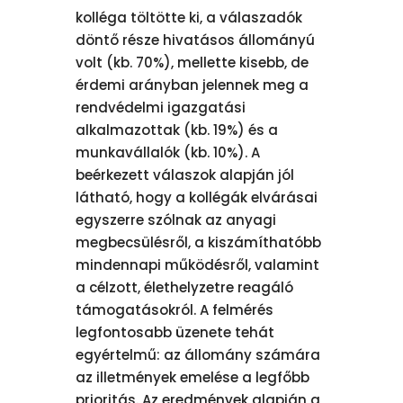
kolléga töltötte ki, a válaszadók
döntő része hivatásos állományú
volt (kb. 70%), mellette kisebb, de
érdemi arányban jelennek meg a
rendvédelmi igazgatási
alkalmazottak (kb. 19%) és a
munkavállalók (kb. 10%). A
beérkezett válaszok alapján jól
látható, hogy a kollégák elvárásai
egyszerre szólnak az anyagi
megbecsülésről, a kiszámíthatóbb
mindennapi működésről, valamint
a célzott, élethelyzetre reagáló
támogatásokról. A felmérés
legfontosabb üzenete tehát
egyértelmű: az állomány számára
az illetmények emelése a legfőbb
prioritás. Az eredmények alapján a