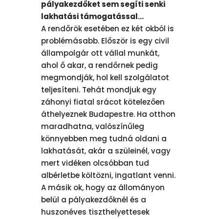
pályakezdőket sem segíti senki
lakhatási támogatással…
A rendőrök esetében ez két okból is
problémásabb. Először is egy civil
állampolgár ott vállal munkát,
ahol ő akar, a rendőrnek pedig
megmondják, hol kell szolgálatot
teljesíteni. Tehát mondjuk egy
záhonyi fiatal srácot kötelezően
áthelyeznek Budapestre. Ha otthon
maradhatna, valószínűleg
könnyebben meg tudná oldani a
lakhatását, akár a szüleinél, vagy
mert vidéken olcsóbban tud
albérletbe költözni, ingatlant venni.
A másik ok, hogy az állományon
belül a pályakezdőknél és a
huszonéves tiszthelyettesek