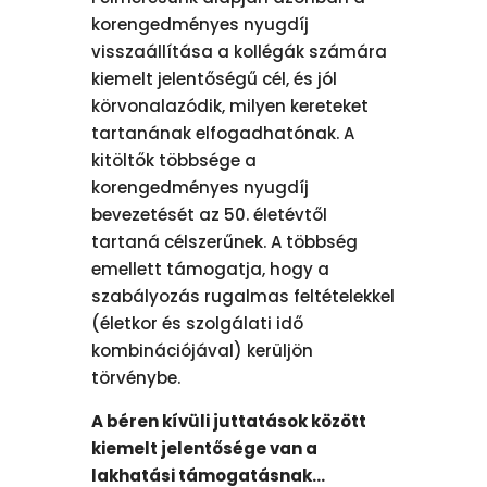
korengedményes nyugdíj
visszaállítása a kollégák számára
kiemelt jelentőségű cél, és jól
körvonalazódik, milyen kereteket
tartanának elfogadhatónak. A
kitöltők többsége a
korengedményes nyugdíj
bevezetését az 50. életévtől
tartaná célszerűnek. A többség
emellett támogatja, hogy a
szabályozás rugalmas feltételekkel
(életkor és szolgálati idő
kombinációjával) kerüljön
törvénybe.
A béren kívüli juttatások között
kiemelt jelentősége van a
lakhatási támogatásnak…