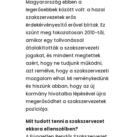
Magyarország ebben a
legerősebbek között volt: a hazai
szakszervezetek erős
érdekérvényesítő erővel bírtak. Ez
szűnt meg fokozatosan 2010-től,
amikor egy tollvonással
átalakították a szakszervezeti
jogokat, és mindent megtettek
azért, hogy ne tudjunk működni,
azt remélve, hogy a szakszervezeti
mozgalom elhal. Mi reménykedünk
és hiszünk abban, hogy az új
kormány hivatalba lépésével újra
megerősödhet a szakszervezetek
pozíciója.
Mit tudott tenni a szakszervezet
ekkora ellenszélben?
A Független Rendőr Szakszervezet