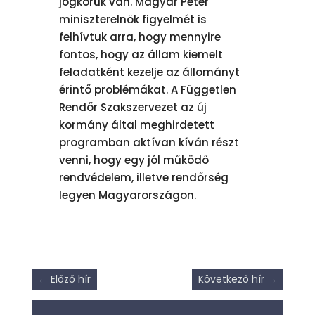
jogkörük van. Magyar Péter
miniszterelnök figyelmét is
felhívtuk arra, hogy mennyire
fontos, hogy az állam kiemelt
feladatként kezelje az állományt
érintő problémákat. A Független
Rendőr Szakszervezet az új
kormány által meghirdetett
programban aktívan kíván részt
venni, hogy egy jól működő
rendvédelem, illetve rendőrség
legyen Magyarországon.
←
Előző hír
Következő hír
→