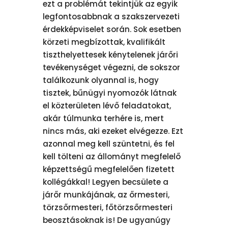
ezt a problémát tekintjük az egyik
legfontosabbnak a szakszervezeti
érdekképviselet során. Sok esetben
körzeti megbízottak, kvalifikált
tiszthelyettesek kénytelenek járőri
tevékenységet végezni, de sokszor
találkozunk olyannal is, hogy
tisztek, bűnügyi nyomozók látnak
el közterületen lévő feladatokat,
akár túlmunka terhére is, mert
nincs más, aki ezeket elvégezze. Ezt
azonnal meg kell szüntetni, és fel
kell tölteni az állományt megfelelő
képzettségű megfelelően fizetett
kollégákkal! Legyen becsülete a
járőr munkájának, az őrmesteri,
törzsőrmesteri, főtörzsőrmesteri
beosztásoknak is! De ugyanúgy