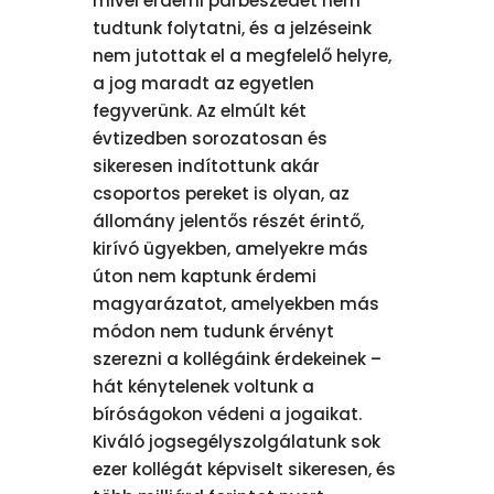
mivel érdemi párbeszédet nem
tudtunk folytatni, és a jelzéseink
nem jutottak el a megfelelő helyre,
a jog maradt az egyetlen
fegyverünk. Az elmúlt két
évtizedben sorozatosan és
sikeresen indítottunk akár
csoportos pereket is olyan, az
állomány jelentős részét érintő,
kirívó ügyekben, amelyekre más
úton nem kaptunk érdemi
magyarázatot, amelyekben más
módon nem tudunk érvényt
szerezni a kollégáink érdekeinek –
hát kénytelenek voltunk a
bíróságokon védeni a jogaikat.
Kiváló jogsegélyszolgálatunk sok
ezer kollégát képviselt sikeresen, és