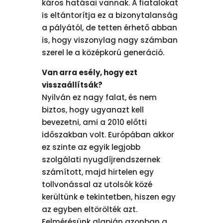
káros hatásai vannak. A fiatalokat
is eltántorítja ez a bizonytalanság
a pályától, de tetten érhető abban
is, hogy viszonylag nagy számban
szerel le a középkorú generáció.
Van arra esély, hogy ezt
visszaállítsák?
Nyilván ez nagy falat, és nem
biztos, hogy ugyanazt kell
bevezetni, ami a 2010 előtti
időszakban volt. Európában akkor
ez szinte az egyik legjobb
szolgálati nyugdíjrendszernek
számított, majd hirtelen egy
tollvonással az utolsók közé
kerültünk e tekintetben, hiszen egy
az egyben eltörölték azt.
Felmérésünk alapján azonban a