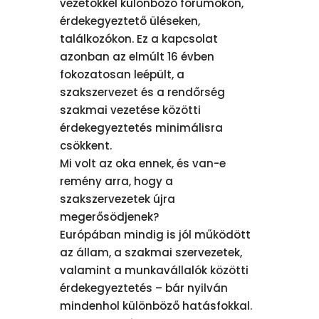
vezetőkkel különböző fórumokon,
érdekegyeztető üléseken,
találkozókon. Ez a kapcsolat
azonban az elmúlt 16 évben
fokozatosan leépült, a
szakszervezet és a rendőrség
szakmai vezetése közötti
érdekegyeztetés minimálisra
csökkent.
Mi volt az oka ennek, és van-e
remény arra, hogy a
szakszervezetek újra
megerősödjenek?
Európában mindig is jól működött
az állam, a szakmai szervezetek,
valamint a munkavállalók közötti
érdekegyeztetés – bár nyilván
mindenhol különböző hatásfokkal.