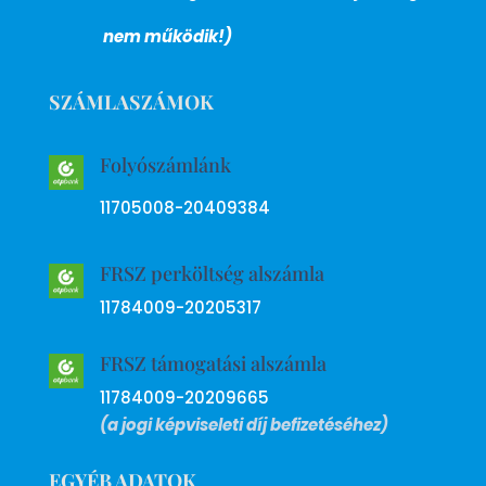
nem működik!)
SZÁMLASZÁMOK
Folyószámlánk
11705008-20409384
FRSZ perköltség alszámla
11784009-20205317
FRSZ támogatási alszámla
11784009-20209665
(a jogi képviseleti díj befizetéséhez)
EGYÉB ADATOK