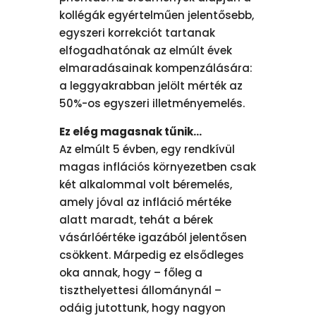
kollégák egyértelműen jelentősebb,
egyszeri korrekciót tartanak
elfogadhatónak az elmúlt évek
elmaradásainak kompenzálására:
a leggyakrabban jelölt mérték az
50%-os egyszeri illetményemelés.
Ez elég magasnak tűnik…
Az elmúlt 5 évben, egy rendkívül
magas inflációs környezetben csak
két alkalommal volt béremelés,
amely jóval az infláció mértéke
alatt maradt, tehát a bérek
vásárlóértéke igazából jelentősen
csökkent. Márpedig ez elsődleges
oka annak, hogy – főleg a
tiszthelyettesi állománynál –
odáig jutottunk, hogy nagyon