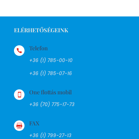
ELÉRHETŐSÉGEINK
Telefon

+36 (1) 785-00-10
+36 (1) 785-07-16
One flottás mobil

+36 (70) 775-17-73
FAX

+36 (1) 799-27-13