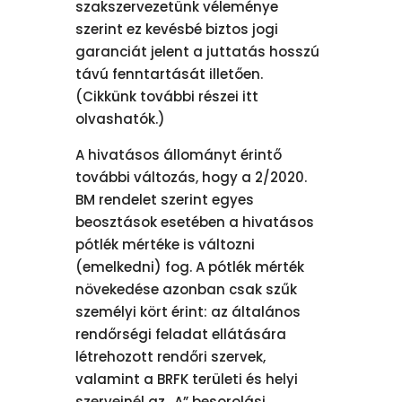
szakszervezetünk véleménye
szerint ez kevésbé biztos jogi
garanciát jelent a juttatás hosszú
távú fenntartását illetően.
(Cikkünk további részei itt
olvashatók.)
A hivatásos állományt érintő
további változás, hogy a 2/2020.
BM rendelet szerint egyes
beosztások esetében a hivatásos
pótlék mértéke is változni
(emelkedni) fog. A pótlék mérték
növekedése azonban csak szűk
személyi kört érint: az általános
rendőrségi feladat ellátására
létrehozott rendőri szervek,
valamint a BRFK területi és helyi
szerveinél az „A” besorolási