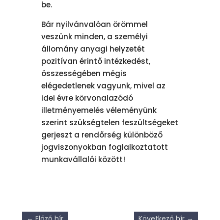
be.
Bár nyilvánvalóan örömmel
veszünk minden, a személyi
állomány anyagi helyzetét
pozitívan érintő intézkedést,
összességében mégis
elégedetlenek vagyunk, mivel az
idei évre körvonalazódó
illetményemelés véleményünk
szerint szükségtelen feszültségeket
gerjeszt a rendőrség különböző
jogviszonyokban foglalkoztatott
munkavállalói között!
←
Előző hír
Következő hír
→