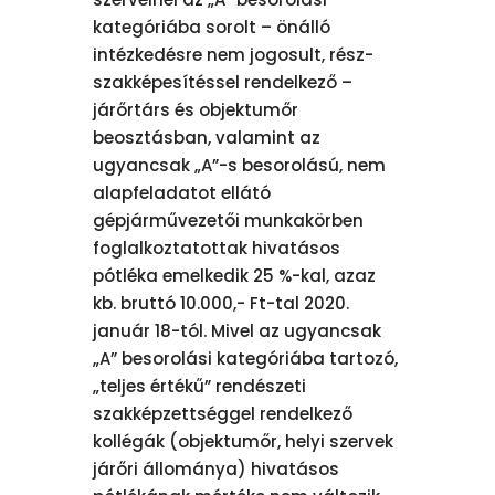
kategóriába sorolt – önálló
intézkedésre nem jogosult, rész-
szakképesítéssel rendelkező –
járőrtárs és objektumőr
beosztásban, valamint az
ugyancsak „A”-s besorolású, nem
alapfeladatot ellátó
gépjárművezetői munkakörben
foglalkoztatottak hivatásos
pótléka emelkedik 25 %-kal, azaz
kb. bruttó 10.000,- Ft-tal 2020.
január 18-tól. Mivel az ugyancsak
„A” besorolási kategóriába tartozó,
„teljes értékű” rendészeti
szakképzettséggel rendelkező
kollégák (objektumőr, helyi szervek
járőri állománya) hivatásos