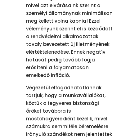
mivel azt elvárásaink szerint a
személyi állománynak minimálisan
meg kellett volna kapnia! Ezzel
véleményünk szerint el is kezdődött
a rendvédelmi alkalmazottak
tavaly bevezetett új illetményének
elértéktelenedése. Ennek negatív
hatását pedig tovább fogja
erősíteni a folyamatosan
emelkedő infláció.
Végezetül elfogadhatatlannak
tartjuk, hogy a munkavállalókat,
köztük a fegyveres biztonsági
őröket továbbra is
mostohagyerekként kezelik, mivel
számukra semmiféle béremelésre
irányuló szándékot nem jelentettek