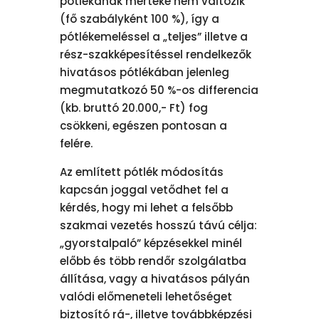
pótlékának mértéke nem változik
(fő szabályként 100 %), így a
pótlékemeléssel a „teljes” illetve a
rész-szakképesítéssel rendelkezők
hivatásos pótlékában jelenleg
megmutatkozó 50 %-os differencia
(kb. bruttó 20.000,- Ft) fog
csökkeni, egészen pontosan a
felére.
Az említett pótlék módosítás
kapcsán joggal vetődhet fel a
kérdés, hogy mi lehet a felsőbb
szakmai vezetés hosszú távú célja:
„gyorstalpaló” képzésekkel minél
előbb és több rendőr szolgálatba
állítása, vagy a hivatásos pályán
valódi előmeneteli lehetőséget
biztosító rá-, illetve továbbképzési