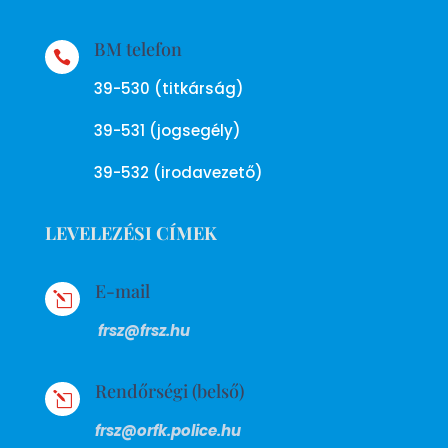
BM telefon

39-530 (titkárság)
39-531 (jogsegély)
39-532 (irodavezető)
LEVELEZÉSI CÍMEK
E-mail
l
frsz@frsz.hu
Rendőrségi (belső)
l
frsz@orfk.police.hu