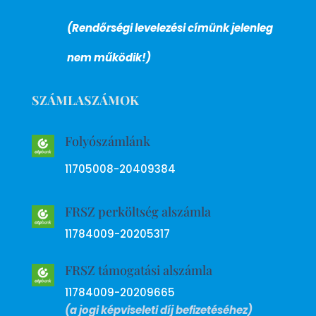
(Rendőrségi levelezési címünk jelenleg
nem működik!)
SZÁMLASZÁMOK
Folyószámlánk
11705008-20409384
FRSZ perköltség alszámla
11784009-20205317
FRSZ támogatási alszámla
11784009-20209665
(a jogi képviseleti díj befizetéséhez)