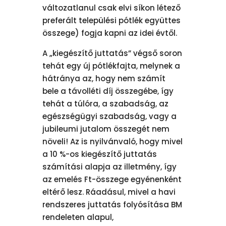
változatlanul csak elvi síkon létező
preferált települési pótlék együttes
összege) fogja kapni az idei évtől.
A „kiegészítő juttatás” végső soron
tehát egy új pótlékfajta, melynek a
hátránya az, hogy nem számít
bele a távolléti díj összegébe, így
tehát a túlóra, a szabadság, az
egészségügyi szabadság, vagy a
jubileumi jutalom összegét nem
növeli! Az is nyilvánvaló, hogy mivel
a 10 %-os kiegészítő juttatás
számítási alapja az illetmény, így
az emelés Ft-összege egyénenként
eltérő lesz. Ráadásul, mivel a havi
rendszeres juttatás folyósítása BM
rendeleten alapul,