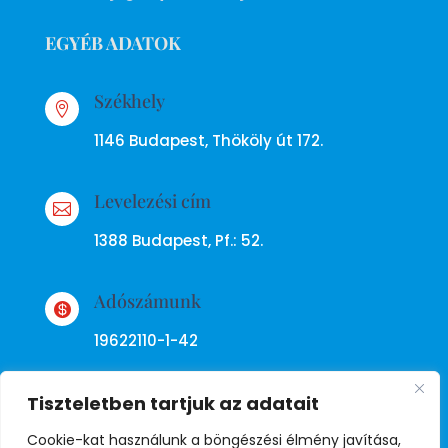
EGYÉB ADATOK
Székhely

1146 Budapest, Thököly út 172.
Levelezési cím

1388 Budapest, Pf.: 52.
Adószámunk

19622110-1-42
Tiszteletben tartjuk az adatait
Cookie-kat használunk a böngészési élmény javítása,