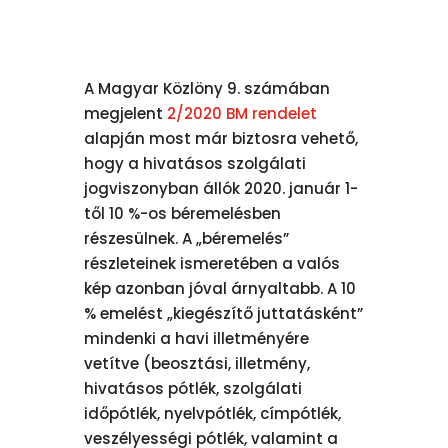
A Magyar Közlöny 9. számában
megjelent
2/2020 BM rendelet
alapján most már biztosra vehető,
hogy a hivatásos szolgálati
jogviszonyban állók 2020. január 1-
től 10 %-os béremelésben
részesülnek. A „béremelés”
részleteinek ismeretében a valós
kép azonban jóval árnyaltabb. A 10
% emelést „kiegészítő juttatásként”
mindenki a havi illetményére
vetítve (beosztási, illetmény,
hivatásos pótlék, szolgálati
időpótlék, nyelvpótlék, címpótlék,
veszélyességi pótlék, valamint a