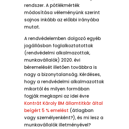
rendszer. A pótlékmérték
módosítása véleményünk szerint
sajnos inkább az előbbi irányába
mutat.
A rendvédelemben dolgozó egyéb
jogállásban foglalkoztatottak
(rendvédelmi alkalmazottak,
munkavállalók) 2020. évi
béremelését illetően továbbra is
nagy a bizonytalanság. Kérdéses,
hogy a rendvédelmi alkalmazottak
mikortól és milyen formában
fogják megkapni az idei évre
Kontrát Károly BM államtitkár által
beígért 5 % emelést
(átlagban
vagy személyenként?), és mi lesz a
munkavállalók illetményével?