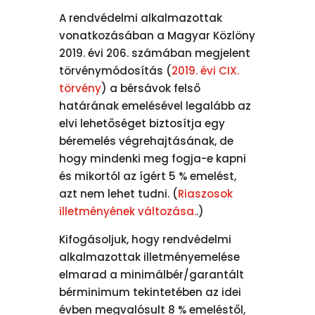
A rendvédelmi alkalmazottak
vonatkozásában a Magyar Közlöny
2019. évi 206. számában megjelent
törvénymódosítás (
2019. évi CIX.
törvény
) a bérsávok felső
határának emelésével legalább az
elvi lehetőséget biztosítja egy
béremelés végrehajtásának, de
hogy mindenki meg fogja-e kapni
és mikortól az ígért 5 % emelést,
azt nem lehet tudni. (
Riaszosok
illetményének változása.
.)
Kifogásoljuk, hogy rendvédelmi
alkalmazottak illetményemelése
elmarad a minimálbér/garantált
bérminimum tekintetében az idei
évben megvalósult 8 % emeléstől,