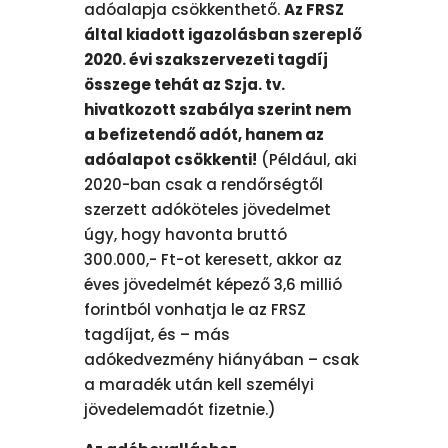
adóalapja csökkenthető.
Az FRSZ
által kiadott igazolásban szereplő
2020. évi szakszervezeti tagdíj
összege tehát az Szja. tv.
hivatkozott szabálya szerint nem
a befizetendő adót, hanem az
adóalapot csökkenti!
(Például, aki
2020-ban csak a rendőrségtől
szerzett adóköteles jövedelmet
úgy, hogy havonta bruttó
300.000,- Ft-ot keresett, akkor az
éves jövedelmét képező 3,6 millió
forintból vonhatja le az FRSZ
tagdíjat, és – más
adókedvezmény hiányában – csak
a maradék után kell személyi
jövedelemadót fizetnie.)