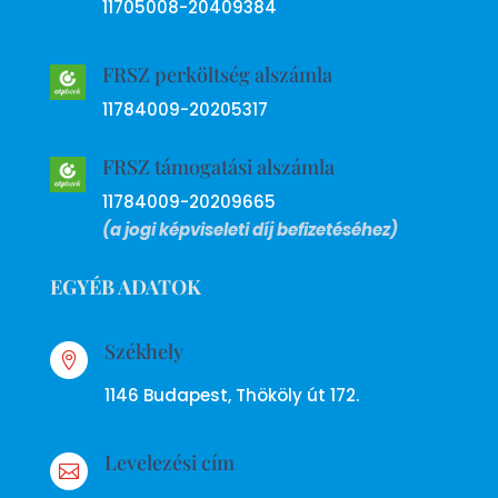
11705008-20409384
FRSZ perköltség alszámla
11784009-20205317
FRSZ támogatási alszámla
11784009-20209665
(a jogi képviseleti díj befizetéséhez)
EGYÉB ADATOK
Székhely

1146 Budapest, Thököly út 172.
Levelezési cím
