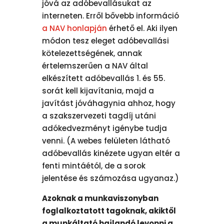
jóvá az adóbevallásukat az
interneten. Erről bővebb információ
a NAV honlapján
érhető el. Aki ilyen
módon tesz eleget adóbevallási
kötelezettségének, annak
értelemszerűen a NAV által
elkészített adóbevallás 1. és 55.
sorát kell kijavítania, majd a
javítást jóváhagynia ahhoz, hogy
a szakszervezeti tagdíj utáni
adókedvezményt igénybe tudja
venni. (A webes felületen látható
adóbevallás kinézete ugyan eltér a
fenti mintáétól, de a sorok
jelentése és számozása ugyanaz.)
Azoknak a munkaviszonyban
foglalkoztatott tagoknak, akiktől
a munkáltató hajlandó levonni a