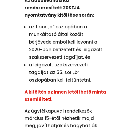
Az adóbevalláshoz
rendszeresített 20SZJA
nyomtatvány kitöltése során:
az 1. sor „d” oszlopában a
munkáltató által közölt
bérjövedelemből kell levonni a
2020-ban befizetett és leigazolt
szakszervezeti tagdíjat, és
a leigazolt szakszervezeti
tagdíjat az 55. sor „b”
oszlopában kell feltűntetni.
A kitöltés az innen letölthető minta
szemlélteti.
Az ügyfélkapuval rendelkezők
március 15-étől nézhetik majd
meg, javíthatják és hagyhatják