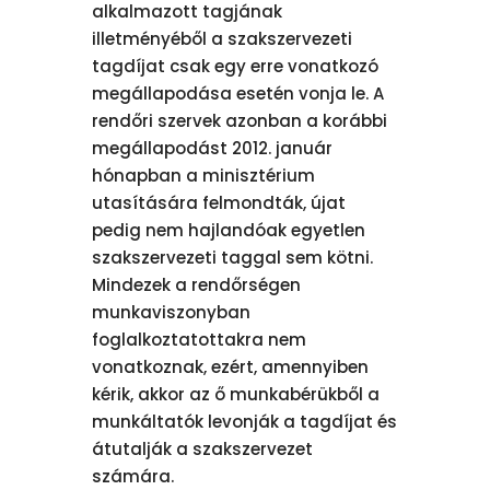
alkalmazott tagjának
illetményéből a szakszervezeti
tagdíjat csak egy erre vonatkozó
megállapodása esetén vonja le. A
rendőri szervek azonban a korábbi
megállapodást 2012. január
hónapban a minisztérium
utasítására felmondták, újat
pedig nem hajlandóak egyetlen
szakszervezeti taggal sem kötni.
Mindezek a rendőrségen
munkaviszonyban
foglalkoztatottakra nem
vonatkoznak, ezért, amennyiben
kérik, akkor az ő munkabérükből a
munkáltatók levonják a tagdíjat és
átutalják a szakszervezet
számára.