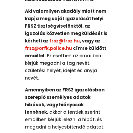
Aki valamilyen akadály miatt nem
kapja meg saját igazolását helyi
FRSZ tisztségviselőnktől, az
igazolás közvetlen megküldését is
kérheti az
frsz@frsz.hu
, vagy az
frsz@orfk.police.hu
címre küldött
emaillel.
Ez esetben az emailben
kérjük megadni a tag nevét,
születési helyét, idejét és anyja
nevét.
Amennyiben az FRSZ igazolásban
szereplő személyes adatok
hibásak, vagy hiányosak
lennének,
akkor a fentiek szerint
emailben kérjük jelezni a hibát, és
megadni a helyesbítendő adatot.