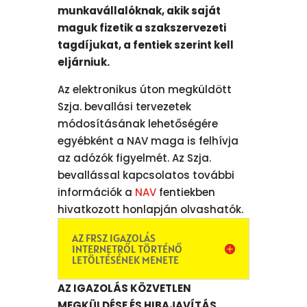
munkavállalóknak, akik saját
maguk fizetik a szakszervezeti
tagdíjukat, a fentiek szerint kell
eljárniuk.
Az elektronikus úton megküldött
Szja. bevallási tervezetek
módosításának lehetőségére
egyébként a NAV maga is felhívja
az adózók figyelmét. Az Szja.
bevallással kapcsolatos további
információk a
NAV
fentiekben
hivatkozott honlapján olvashatók.
AZ FRSZ IGAZOLÁS
INTERNETRŐL TÖRTÉNŐ
LETÖLTÉSÉNEK MENETE
AZ IGAZOLÁS KÖZVETLEN
MEGKÜLDÉSE ÉS HIBAJAVÍTÁS