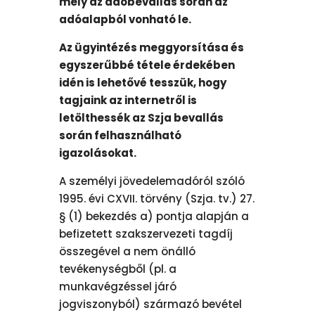
mely az adóbevallás során az
adóalapból vonható le.
Az ügyintézés meggyorsítása és
egyszerűbbé tétele érdekében
idén is lehetővé tesszük, hogy
tagjaink az internetről is
letölthessék az Szja bevallás
során felhasználható
igazolásokat.
A személyi jövedelemadóról szóló
1995. évi CXVII. törvény (Szja. tv.) 27.
§ (1) bekezdés a) pontja alapján a
befizetett szakszervezeti tagdíj
összegével a nem önálló
tevékenységből (pl. a
munkavégzéssel járó
jogviszonyból) származó bevétel