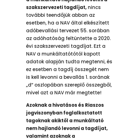
szakszervezeti tagdíjat,
nincs
további teendőjük abban az
esetben, ha a NAV által elkészített
adóbevallási tervezet 55. sorában
az adóhatóság feltüntette a 2020.
évi szakszervezeti tagdíjat. Ezt a
NAV a munkáltatótótól kapott
adatok alapján tudta megtenni, és
ez esetben a tagdíj összegét nem
is kell levonni a bevallás 1. sorának
„d” oszlopában szereplő összegből,
mivel azt a NAV már megtette!
Azoknak a hivatásos és Riaszos
jogviszonyban foglalkoztatott
tagoknak akiktől a munkáltató
nem hajlandó levonni a tagdíjat,
valamint azoknak a