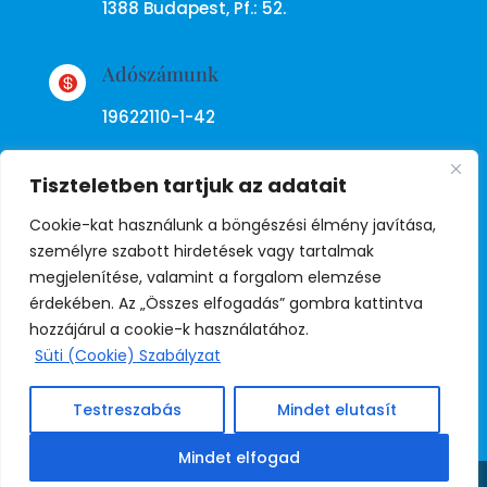
1388 Budapest, Pf.: 52.
Adószámunk

19622110-1-42
Tiszteletben tartjuk az adatait
Cookie-kat használunk a böngészési élmény javítása,
személyre szabott hirdetések vagy tartalmak
megjelenítése, valamint a forgalom elemzése
Adatkezelési tájékoztató
érdekében. Az „Összes elfogadás” gombra kattintva
hozzájárul a cookie-k használatához.
Süti (Cookie) Szabályzat
© Copyright Független Rendőr
Szakszervezet
Testreszabás
Mindet elutasít
Weboldal:
Juda
Mindet elfogad
Share This