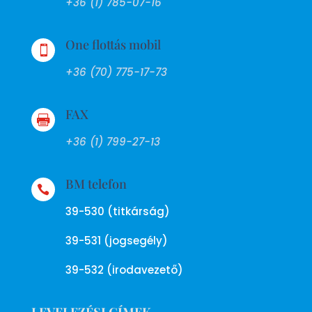
+36 (1) 785-07-16
One flottás mobil

+36 (70) 775-17-73
FAX

+36 (1) 799-27-13
BM telefon

39-530 (titkárság)
39-531 (jogsegély)
39-532 (irodavezető)
LEVELEZÉSI CÍMEK