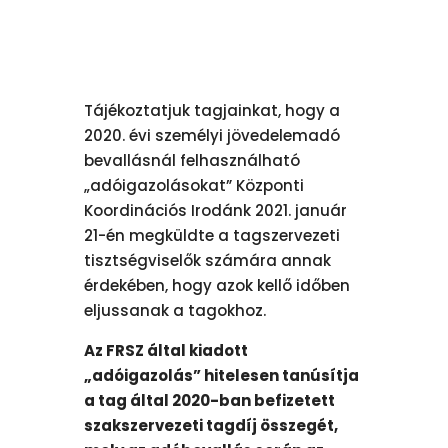
Tájékoztatjuk tagjainkat, hogy a
2020. évi személyi jövedelemadó
bevallásnál felhasználható
„adóigazolásokat” Központi
Koordinációs Irodánk 2021. január
21-én megküldte a tagszervezeti
tisztségviselők számára annak
érdekében, hogy azok kellő időben
eljussanak a tagokhoz.
Az FRSZ által kiadott
„adóigazolás” hitelesen tanúsítja
a tag által 2020-ban befizetett
szakszervezeti tagdíj összegét,