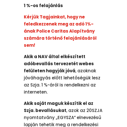
1 %-os felajánlás
Kérjük Tagjainkat, hogy ne
feledkezzenek meg az adó 1%-
ának Police Caritas Alapítvány
számára történő felajánlásáról
sem!
Akik a NAV által elkészített
adóbevallás tervezetét webes
felületen hagyják jóvá
, azoknak
jóváhagyás előtt lehetőségük lesz
az Szja. 1 %-áról is rendelkezni az
interneten.
Akik saját maguk készítik el az
Szja. bevallásukat
, azok az 20SZJA
nyomtatvány „EGYSZA” elnevezésű
lapján tehetik meg a rendelkezési