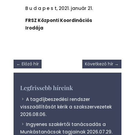
B u d a p e s t, 2021. január 21.
FRSZ Központi Koordinációs
Irodája
←
Előző hír
Következő hír
→
Legfrissebb híreink
A tagdíjbeszedési rendszer
visszaállítását kérik a szakszervezetek
2026.08.06.
Ingyenes szakértői tanácsadás a
Munkástanácsok tagjainak
2026.07.29.