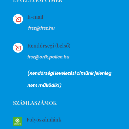
E-mail
l
frsz@frsz.hu
Rendőrségi (belső)
l
frsz@orfk.police.hu
(Rendőrségi levelezési címünk jelenleg
nem működik!)
SZÁMLASZÁMOK
Folyószámlánk