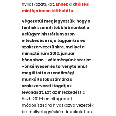
nyilatkozatukat.
Ennek a kitöltési
mintája innen tölthető le.
Végezetül megjegyezzük, hogy a
fentiek szerinti többletmunkát a
Belügyminisztérium azon
intézkedése rója tagjainkra és
szakszervezetünkre, mellyel a
minisztérium 2012. január
hónapban – véleményünk szerint
–önkényesen és törvénytelenül
megtiltotta a rendőrségi
munkáltatók számára a
szakszervezeti tagdíjak
levonását.
Ezt az intézkedést a
Hszt. 2011-ben elfogadott
módosítására hivatkozva vezették
be, mellyel egyébként indokolatlan