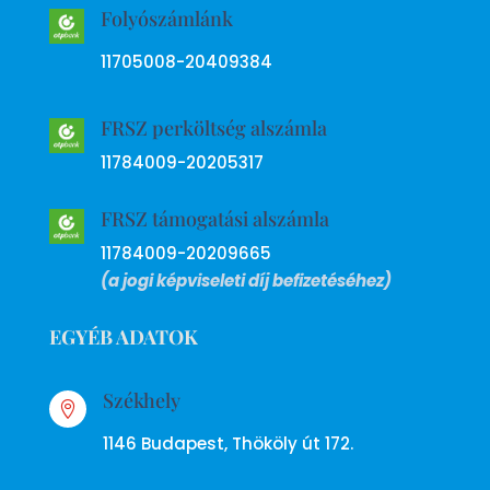
Folyószámlánk
11705008-20409384
FRSZ perköltség alszámla
11784009-20205317
FRSZ támogatási alszámla
11784009-20209665
(a jogi képviseleti díj befizetéséhez)
EGYÉB ADATOK
Székhely

1146 Budapest, Thököly út 172.