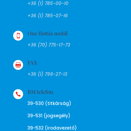
+36 (1) 785-00-10
+36 (1) 785-07-16
One flottás mobil

+36 (70) 775-17-73
FAX

+36 (1) 799-27-13
BM telefon

39-530 (titkárság)
39-531 (jogsegély)
39-532 (irodavezető)