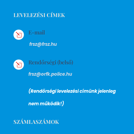
LEVELEZÉSI CÍMEK
E-mail
l
frsz@frsz.hu
Rendőrségi (belső)
l
frsz@orfk.police.hu
(Rendőrségi levelezési címünk jelenleg
nem működik!)
SZÁMLASZÁMOK