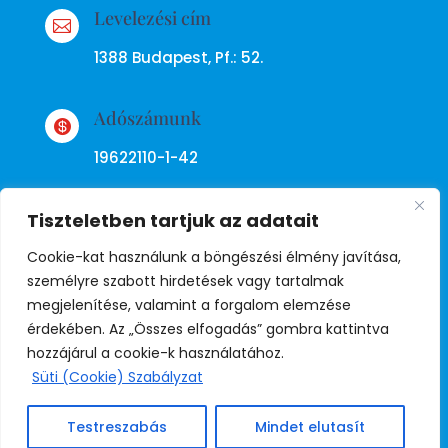
Levelezési cím

1388 Budapest, Pf.: 52.
Adószámunk

19622110-1-42
Tiszteletben tartjuk az adatait
Cookie-kat használunk a böngészési élmény javítása,
személyre szabott hirdetések vagy tartalmak
megjelenítése, valamint a forgalom elemzése
Adatkezelési tájékoztató
érdekében. Az „Összes elfogadás” gombra kattintva
hozzájárul a cookie-k használatához.
Süti (Cookie) Szabályzat
© Copyright Független Rendőr
Szakszervezet
Testreszabás
Mindet elutasít