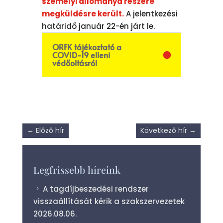
személyi állománya részére
megküldésre került.
A jelentkezési
határidő január 22-én járt le.
ORFK tájékoztató a
COVID-19 elleni
védőoltásról
←
Előző hír
Következő hír
→
Legfrissebb híreink
A tagdíjbeszedési rendszer
visszaállítását kérik a szakszervezetek
2026.08.06.