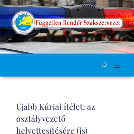
Újabb Kúriai ítélet: az
osztályvezető
helyettesítésére (is)