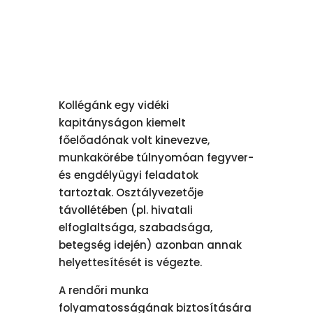
Kollégánk egy vidéki
kapitányságon kiemelt
főelőadónak volt kinevezve,
munkakörébe túlnyomóan fegyver-
és engdélyügyi feladatok
tartoztak. Osztályvezetője
távollétében (pl. hivatali
elfoglaltsága, szabadsága,
betegség idején) azonban annak
helyettesítését is végezte.
A rendőri munka
folyamatosságának biztosítására