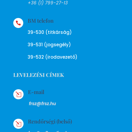
+36 (1) 799-27-13
BM telefon

39-530 (titkárság)
39-531 (jogsegély)
39-532 (irodavezető)
LEVELEZÉSI CÍMEK
E-mail
l
frsz@frsz.hu
Rendőrségi (belső)
l