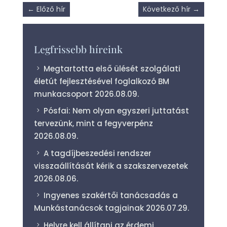
←
Előző hír
Következő hír
→
Legfrissebb híreink
Megtartotta első ülését szolgálati
életút fejlesztésével foglalkozó BM
munkacsoport
2026.08.09.
Pósfai: Nem olyan egyszeri juttatást
tervezünk, mint a fegyverpénz
2026.08.09.
A tagdíjbeszedési rendszer
visszaállítását kérik a szakszervezetek
2026.08.06.
Ingyenes szakértői tanácsadás a
Munkástanácsok tagjainak
2026.07.29.
Helyre kell állítani az érdemi