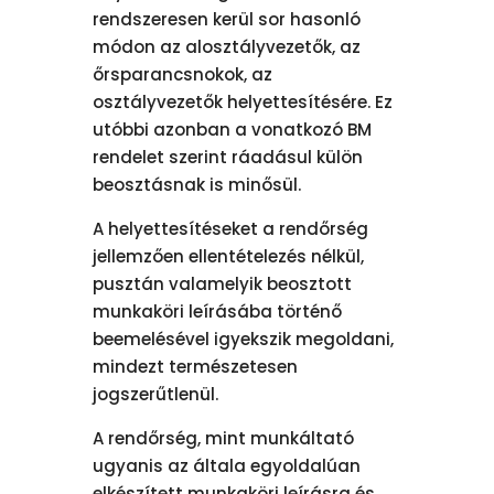
rendszeresen kerül sor hasonló
módon az alosztályvezetők, az
őrsparancsnokok, az
osztályvezetők helyettesítésére. Ez
utóbbi azonban a vonatkozó BM
rendelet szerint ráadásul külön
beosztásnak is minősül.
A helyettesítéseket a rendőrség
jellemzően ellentételezés nélkül,
pusztán valamelyik beosztott
munkaköri leírásába történő
beemelésével igyekszik megoldani,
mindezt természetesen
jogszerűtlenül.
A rendőrség, mint munkáltató
ugyanis az általa egyoldalúan
elkészített munkaköri leírásra és