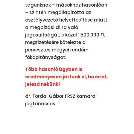
tagunknak – másokhoz hasonlóan
– szintén megállapította az
osztályvezető helyettesítése miatt
a megbízási díjra való
jogosultságát, s közel 1.500.000 Ft
megfizetésére kötelezte a
pervesztes megyei rendőr-
főkapitányságot.
Több hasonló ügyben is
eredményesen jártunk el, ha érint,
jelezd nekünk!
dr. Tordai Gábor FRSZ kamarai
jogtanácsos