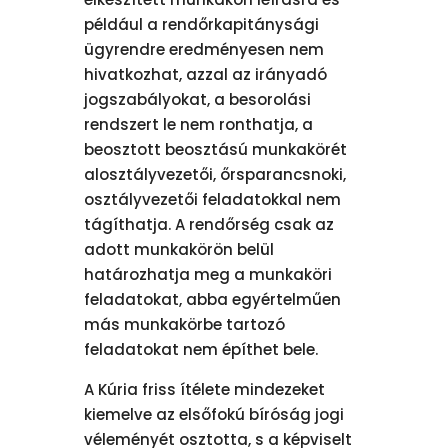
például a rendőrkapitánysági
ügyrendre eredményesen nem
hivatkozhat, azzal az irányadó
jogszabályokat, a besorolási
rendszert le nem ronthatja, a
beosztott beosztású munkakörét
alosztályvezetői, őrsparancsnoki,
osztályvezetői feladatokkal nem
tágíthatja. A rendőrség csak az
adott munkakörön belül
határozhatja meg a munkaköri
feladatokat, abba egyértelműen
más munkakörbe tartozó
feladatokat nem építhet bele.
A Kúria friss ítélete mindezeket
kiemelve az elsőfokú bíróság jogi
véleményét osztotta, s a képviselt