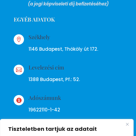
(a jogi képviseleti díj befizetéséhez)
EGYÉB ADATOK
Székhely

1146 Budapest, Thököly út 172.
Levelezési cím

1388 Budapest, Pf.: 52.
Adószámunk

19622110-1-42
Tiszteletben tartjuk az adatait