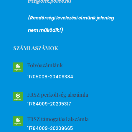
frsz@orfk.police.hu
(Rendőrségi levelezési címünk jelenleg
nem működik!)
SZÁMLASZÁMOK
Folyószámlánk
11705008-20409384
FRSZ perköltség alszámla
11784009-20205317
FRSZ támogatási alszámla
11784009-20209665