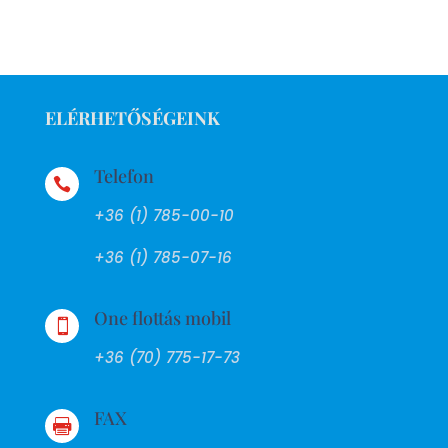
ELÉRHETŐSÉGEINK
Telefon

+36 (1) 785-00-10
+36 (1) 785-07-16
One flottás mobil

+36 (70) 775-17-73
FAX
