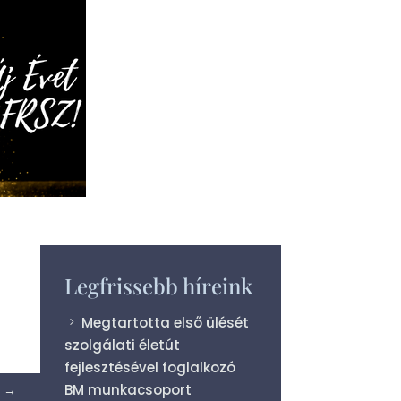
Legfrissebb híreink
Megtartotta első ülését
szolgálati életút
fejlesztésével foglalkozó
BM munkacsoport
→