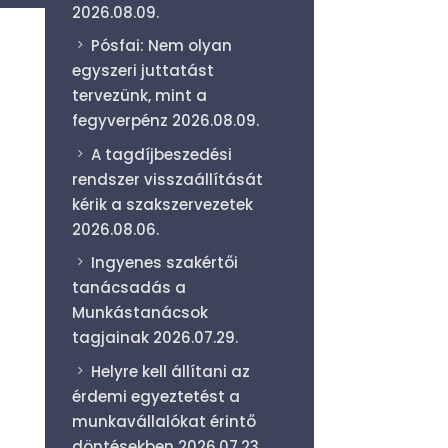
2026.08.09.
Pósfai: Nem olyan
egyszeri juttatást
tervezünk, mint a
fegyverpénz
2026.08.09.
A tagdíjbeszedési
rendszer visszaállítását
kérik a szakszervezetek
2026.08.06.
Ingyenes szakértői
tanácsadás a
Munkástanácsok
tagjainak
2026.07.29.
Helyre kell állítani az
érdemi egyeztetést a
munkavállalókat érintő
döntésekben
2026.07.23.