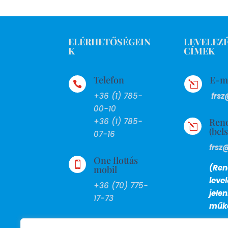
ELÉRHETŐSÉGEIN
LEVELEZÉ
K
CÍMEK
Telefon
E-m

l
+36 (1) 785-
frsz
00-10
Ren
+36 (1) 785-
l
(bel
07-16
frsz
One flottás

(Ren
mobil
leve
+36 (70) 775-
jele
17-73
műkö
FAX