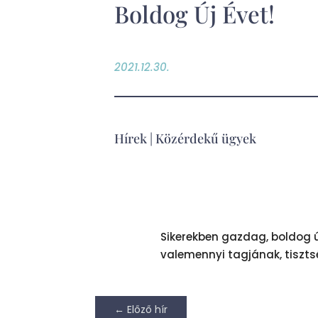
Boldog Új Évet!
2021.12.30.
Hírek
|
Közérdekű ügyek
Sikerekben gazdag, boldog ú
valemennyi tagjának, tisztsé
←
Előző hír