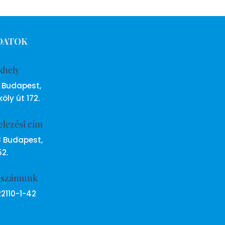
DATOK
khely
6 Budapest,
öly út 172.
elezési cím
8 Budapest,
52.
ószámunk
22110-1-42