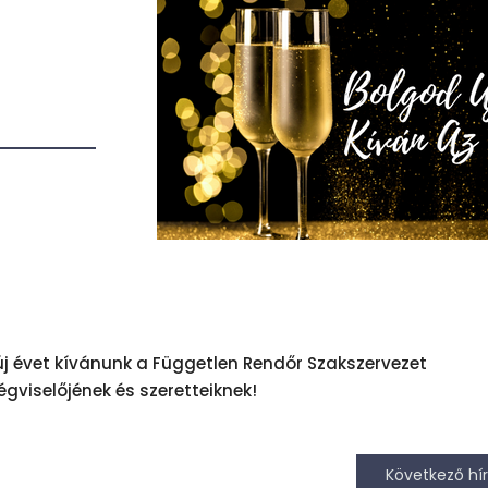
j évet kívánunk a Független Rendőr Szakszervezet
gviselőjének és szeretteiknek!
Következő hír