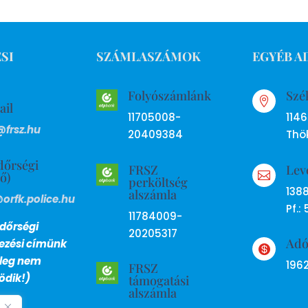
SI
SZÁMLASZÁMOK
EGYÉB A
Folyószámlánk
Szé

ail
11705008-
114
@frsz.hu
20409384
Thök
dőrségi
FRSZ
Lev
ső)

perköltség
138
alszámla
@orfk.police.hu
Pf.: 
11784009-
dőrségi
20205317
Ad
lezési címünk

nleg nem
196
FRSZ
dik!)
támogatási
alszámla