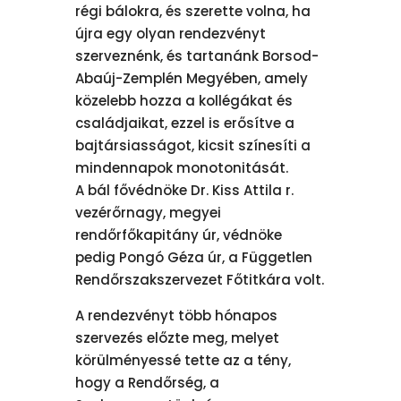
régi bálokra, és szerette volna, ha
újra egy olyan rendezvényt
szerveznénk, és tartanánk Borsod-
Abaúj-Zemplén Megyében, amely
közelebb hozza a kollégákat és
családjaikat, ezzel is erősítve a
bajtársiasságot, kicsit színesíti a
mindennapok monotonitását.
A bál fővédnöke Dr. Kiss Attila r.
vezérőrnagy, megyei
rendőrfőkapitány úr, védnöke
pedig Pongó Géza úr, a Független
Rendőrszakszervezet Főtitkára volt.
A rendezvényt több hónapos
szervezés előzte meg, melyet
körülményessé tette az a tény,
hogy a Rendőrség, a