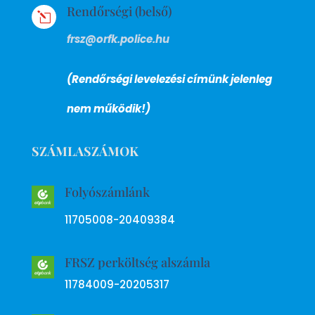
Rendőrségi (belső)
l
frsz@orfk.police.hu
(Rendőrségi levelezési címünk jelenleg
nem működik!)
SZÁMLASZÁMOK
Folyószámlánk
11705008-20409384
FRSZ perköltség alszámla
11784009-20205317