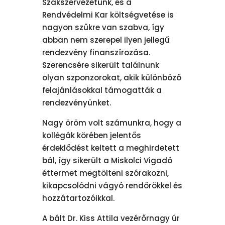
Szakszervezetünk, és a
Rendvédelmi Kar költségvetése is
nagyon szűkre van szabva, így
abban nem szerepel ilyen jellegű
rendezvény finanszírozása.
Szerencsére sikerült találnunk
olyan szponzorokat, akik különböző
felajánlásokkal támogatták a
rendezvényünket.
Nagy öröm volt számunkra, hogy a
kollégák körében jelentős
érdeklődést keltett a meghirdetett
bál, így sikerült a Miskolci Vigadó
éttermet megtölteni szórakozni,
kikapcsolódni vágyó rendőrökkel és
hozzátartozóikkal.
A bált Dr. Kiss Attila vezérőrnagy úr