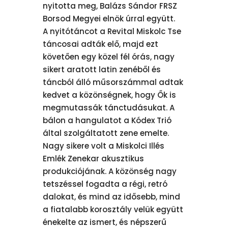
nyitotta meg, Balázs Sándor FRSZ
Borsod Megyei elnök úrral együtt.
A nyitótáncot a Revital Miskolc Tse
táncosai adták elő, majd ezt
követően egy közel fél órás, nagy
sikert aratott latin zenéből és
táncból álló műsorszámmal adtak
kedvet a közönségnek, hogy Ők is
megmutassák tánctudásukat. A
bálon a hangulatot a Kódex Trió
által szolgáltatott zene emelte.
Nagy sikere volt a Miskolci Illés
Emlék Zenekar akusztikus
produkciójának. A közönség nagy
tetszéssel fogadta a régi, retró
dalokat, és mind az idősebb, mind
a fiatalabb korosztály velük együtt
énekelte az ismert, és népszerű