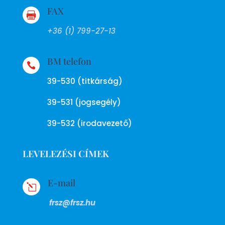
FAX

+36 (1) 799-27-13
BM telefon

39-530 (titkárság)
39-531 (jogsegély)
39-532 (irodavezető)
LEVELEZÉSI CÍMEK
E-mail
l
frsz@frsz.hu