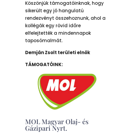
Köszönjük támogatóinknak, hogy
sikerült egy jó hangulatú
rendezvényt összehoznunk, ahol a
kollégák egy rövid időre
elfelejtették a mindennapok
taposómalmát.
Demján Zsolt területi elnök
TÁMOGATÓINK:
MOL Magyar Olaj- és
Gázipari Nyrt.