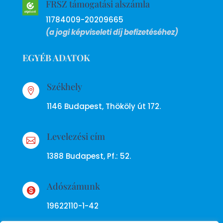
FRSZ támogatási alszámla
11784009-20209665
(a jogi képviseleti díj befizetéséhez)
EGYÉB ADATOK
Székhely

1146 Budapest, Thököly út 172.
Levelezési cím

1388 Budapest, Pf.: 52.
Adószámunk

19622110-1-42