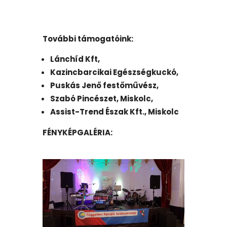
További támogatóink:
Lánchíd Kft,
Kazincbarcikai Egészségkuckó,
Puskás Jenő festőművész,
Szabó Pincészet, Miskolc,
Assist-Trend Észak Kft., Miskolc
FÉNYKÉPGALÉRIA: