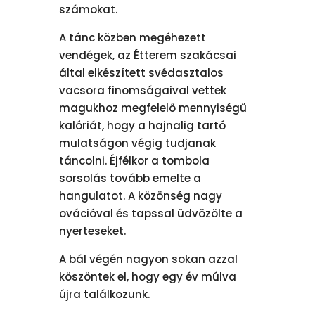
számokat.
A tánc közben megéhezett
vendégek, az Étterem szakácsai
által elkészített svédasztalos
vacsora finomságaival vettek
magukhoz megfelelő mennyiségű
kalóriát, hogy a hajnalig tartó
mulatságon végig tudjanak
táncolni. Éjfélkor a tombola
sorsolás tovább emelte a
hangulatot. A közönség nagy
ovációval és tapssal üdvözölte a
nyerteseket.
A bál végén nagyon sokan azzal
köszöntek el, hogy egy év múlva
újra találkozunk.