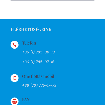
ELÉRHETŐSÉGEINK
Telefon

+36 (1) 785-00-10
+36 (1) 785-07-16
One flottás mobil

+36 (70) 775-17-73
FAX
