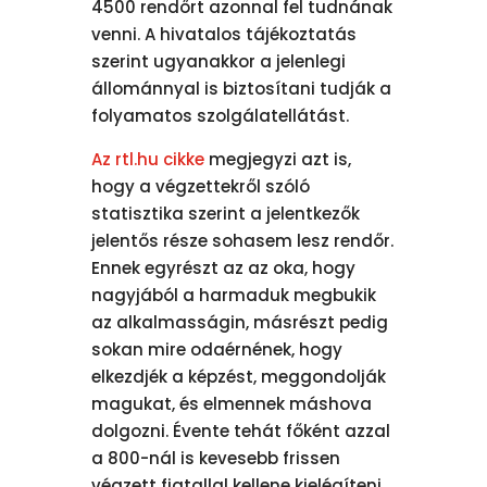
4500 rendőrt azonnal fel tudnának
venni. A hivatalos tájékoztatás
szerint ugyanakkor a jelenlegi
állománnyal is biztosítani tudják a
folyamatos szolgálatellátást.
Az rtl.hu cikke
megjegyzi azt is,
hogy a végzettekről szóló
statisztika szerint a jelentkezők
jelentős része sohasem lesz rendőr.
Ennek egyrészt az az oka, hogy
nagyjából a harmaduk megbukik
az alkalmasságin, másrészt pedig
sokan mire odaérnének, hogy
elkezdjék a képzést, meggondolják
magukat, és elmennek máshova
dolgozni. Évente tehát főként azzal
a 800-nál is kevesebb frissen
végzett fiatallal kellene kielégíteni