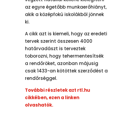
az egyre égetőbb munkaerőhiányt,
akik a középfokú iskolákból jönnek
ki.
A cikk azt is kiemeli, hogy az eredeti
tervek szerint összesen 4000
határvadászt is terveztek
toborozni, hogy tehermentesítsék
a rendőröket, azonban májusig
csak 1433-an kötöttek szerződést a
rendőrséggel.
További részletek azt rtl.hu
cikkében, ezen a linken
olvashatók.