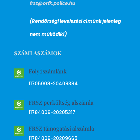
frsz@orfk.police.hu
(Rendőrségi levelezési címünk jelenleg
nem működik!)
SZÁMLASZÁMOK
Folyószámlánk
11705008-20409384
FRSZ perköltség alszámla
11784009-20205317
FRSZ támogatási alszámla
11784009-20209665