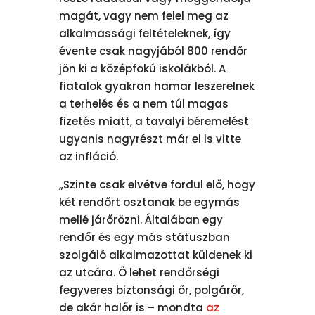
magát, vagy nem felel meg az
alkalmassági feltételeknek, így
évente csak nagyjából 800 rendőr
jön ki a középfokú iskolákból. A
fiatalok gyakran hamar leszerelnek
a terhelés és a nem túl magas
fizetés miatt, a tavalyi béremelést
ugyanis nagyrészt már el is vitte
az infláció.
„Szinte csak elvétve fordul elő, hogy
két rendőrt osztanak be egymás
mellé járőrözni. Általában egy
rendőr és egy más státuszban
szolgáló alkalmazottat küldenek ki
az utcára. Ő lehet rendőrségi
fegyveres biztonsági őr, polgárőr,
de akár halőr is – mondta
az