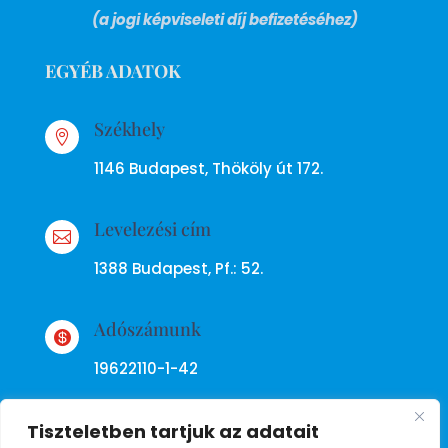
(a jogi képviseleti díj befizetéséhez)
EGYÉB ADATOK
Székhely

1146 Budapest, Thököly út 172.
Levelezési cím

1388 Budapest, Pf.: 52.
Adószámunk

19622110-1-42
Tiszteletben tartjuk az adatait