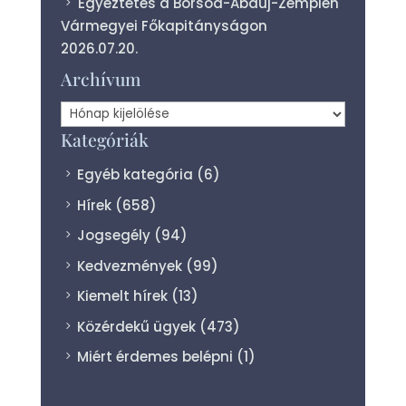
Egyeztetés a Borsod-Abaúj-Zemplén
Vármegyei Főkapitányságon
2026.07.20.
Archívum
Archívum
Kategóriák
Egyéb kategória
(6)
Hírek
(658)
Jogsegély
(94)
Kedvezmények
(99)
Kiemelt hírek
(13)
Közérdekű ügyek
(473)
Miért érdemes belépni
(1)