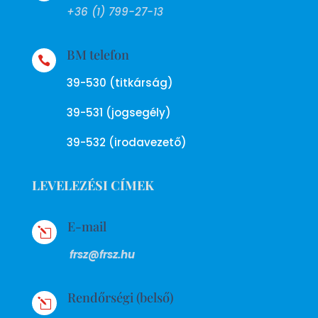
+36 (1) 799-27-13
BM telefon

39-530 (titkárság)
39-531 (jogsegély)
39-532 (irodavezető)
LEVELEZÉSI CÍMEK
E-mail
l
frsz@frsz.hu
Rendőrségi (belső)
l