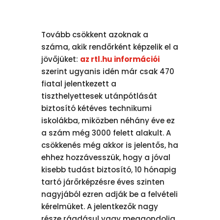
Tovább csökkent azoknak a
száma, akik rendőrként képzelik el a
jövőjüket:
az rtl.hu információi
szerint ugyanis idén már csak 470
fiatal jelentkezett a
tiszthelyettesek utánpótlását
biztosító kétéves technikumi
iskolákba, miközben néhány éve ez
a szám még 3000 felett alakult. A
csökkenés még akkor is jelentős, ha
ehhez hozzávesszük, hogy a jóval
kisebb tudást biztosító, 10 hónapig
tartó járőrképzésre éves szinten
nagyjából ezren adják be a felvételi
kérelmüket. A jelentkezők nagy
része ráadásul vagy meggondolja