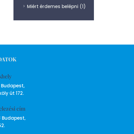
Miért érdemes belépni
(1)
DATOK
khely
6 Budapest,
öly út 172.
elezési cím
8 Budapest,
52.