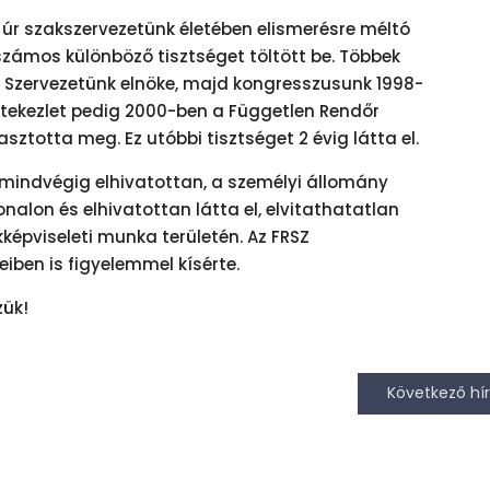
es úr szakszervezetünk életében elismerésre méltó
zámos különböző tisztséget töltött be. Többek
 Szervezetünk elnöke, majd kongresszusunk 1998-
rtekezlet pedig 2000-ben a Független Rendőr
sztotta meg. Ez utóbbi tisztséget 2 évig látta el.
t mindvégig elhivatottan, a személyi állomány
alon és elhivatottan látta el, elvitathatatlan
képviseleti munka területén. Az FRSZ
iben is figyelemmel kísérte.
zük!
Következő hír