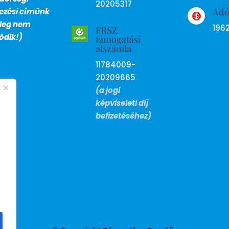
20205317
Ad
lezési címünk

nleg nem
196
FRSZ
dik!)
támogatási
alszámla
11784009-
20209665
(a jogi
képviseleti díj
befizetéséhez)