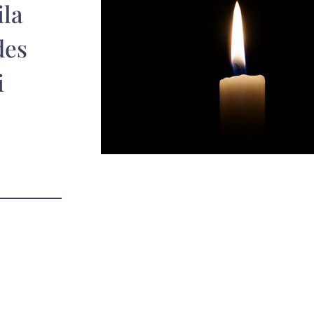
ila
des
i