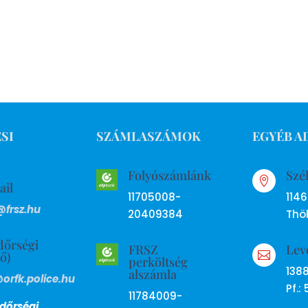
SI
SZÁMLASZÁMOK
EGYÉB A
Folyószámlánk
Szé

ail
11705008-
114
@frsz.hu
20409384
Thök
dőrségi
FRSZ
Lev
ső)

perköltség
138
alszámla
@orfk.police.hu
Pf.: 
11784009-
dőrségi