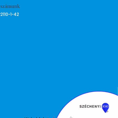
ószámunk
22110-1-42