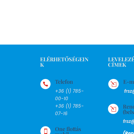
ELÉRHETŐSÉGEIN
LEVELEZÉ
K
CÍMEK
Telefon
E-m

l
+36 (1) 785-
frsz
00-10
Ren
+36 (1) 785-
l
(bel
07-16
frsz
One flottás

(Ren