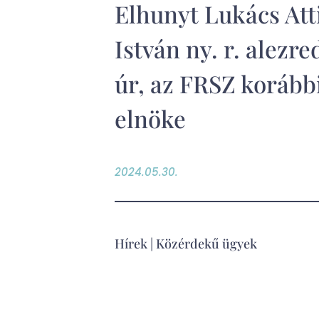
Elhunyt Lukács Att
István ny. r. alezre
úr, az FRSZ korább
elnöke
2024.05.30.
Hírek
|
Közérdekű ügyek