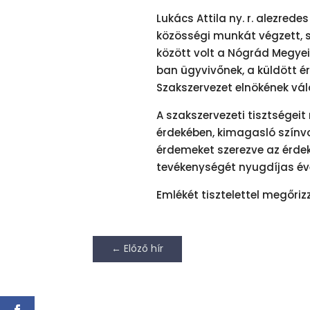
Lukács Attila ny. r. alezred
közösségi munkát végzett, s
között volt a Nógrád Megyei
ban ügyvivőnek, a küldött é
Szakszervezet elnökének vála
A szakszervezeti tisztségei
érdekében, kimagasló színvon
érdemeket szerezve az érdek
tevékenységét nyugdíjas éve
Emlékét tisztelettel megőriz
←
Előző hír