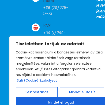
mobil
leve
+36 (70) 775-
jele
17-73
műkö
FAX

+36 (1) 799-
27-13
Tiszteletben tartjuk az adatait
BM telefon
Cookie-kat használunk a böngészési élmény javítása,

személyre szabott hirdetések vagy tartalmak
39-530
megjelenítése, valamint a forgalom elemzése
(titkárság)
érdekében. Az „Összes elfogadás” gombra kattintva
39-531
hozzájárul a cookie-k használatához.
(jogsegély)
Süti (Cookie) Szabályzat
39-532
(irodavezető)
Testreszabás
Mindet elutasít
Mindet elfogad