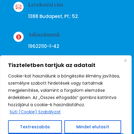
Levelezési cím

1388 Budapest, Pf.: 52.
Adószámunk

19622110-1-42
Tiszteletben tartjuk az adatait
Cookie-kat használunk a böngészési élmény javítása,
személyre szabott hirdetések vagy tartalmak
megjelenítése, valamint a forgalom elemzése
Adatkezelési tájékoztató
érdekében. Az „Összes elfogadás” gombra kattintva
hozzájárul a cookie-k használatához.
Süti (Cookie) Szabályzat
© Copyright Független Rendőr
Szakszervezet
Testreszabás
Mindet elutasít