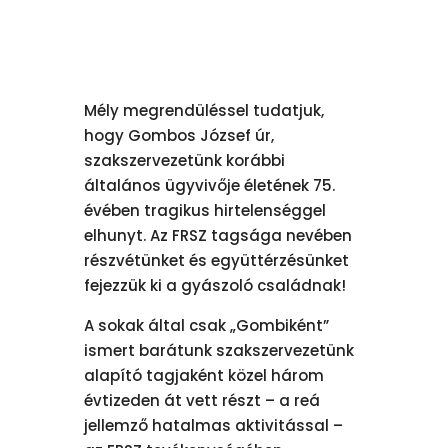
Mély megrendüléssel tudatjuk,
hogy Gombos József úr,
szakszervezetünk korábbi
általános ügyvivője életének 75.
évében tragikus hirtelenséggel
elhunyt. Az FRSZ tagsága nevében
részvétünket és együttérzésünket
fejezzük ki a gyászoló családnak!
A sokak által csak „Gombiként”
ismert barátunk szakszervezetünk
alapító tagjaként közel három
évtizeden át vett részt – a reá
jellemző hatalmas aktivitással –