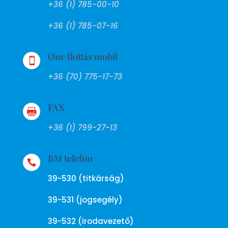
+36 (1) 785-00-10
+36 (1) 785-07-16
One flottás mobil

+36 (70) 775-17-73
FAX

+36 (1) 799-27-13
BM telefon

39-530 (titkárság)
39-531 (jogsegély)
39-532 (irodavezető)