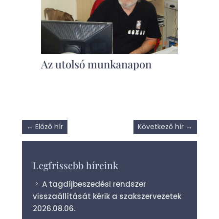
Az utolsó munkanapon
←
Előző hír
Következő hír
→
Legfrissebb híreink
A tagdíjbeszedési rendszer
visszaállítását kérik a szakszervezetek
2026.08.06.