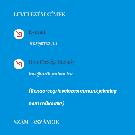
LEVELEZÉSI CÍMEK
E-mail
l
frsz@frsz.hu
Rendőrségi (belső)
l
frsz@orfk.police.hu
(Rendőrségi levelezési címünk jelenleg
nem működik!)
SZÁMLASZÁMOK