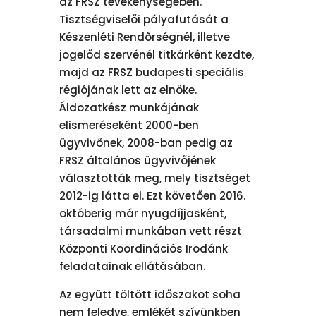
az FRSZ tevékenységében.
Tisztségviselői pályafutását a
Készenléti Rendõrségnél, illetve
jogelőd szervénél titkárként kezdte,
majd az FRSZ budapesti speciális
régiójának lett az elnöke.
Áldozatkész munkájának
elismeréseként 2000-ben
ügyvivőnek, 2008-ban pedig az
FRSZ általános ügyvivőjének
választották meg, mely tisztséget
2012-ig látta el. Ezt követően 2016.
októberig már nyugdíjjasként,
társadalmi munkában vett részt
Központi Koordinációs Irodánk
feladatainak ellátásában.
Az együtt töltött időszakot soha
nem feledve, emlékét szívünkben