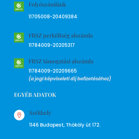
Folyószámlánk
11705008-20409384
FRSZ perköltség alszámla
11784009-20205317
FRSZ támogatási alszámla
11784009-20209665
(a jogi képviseleti díj befizetéséhez)
EGYÉB ADATOK
Székhely

1146 Budapest, Thököly út 172.