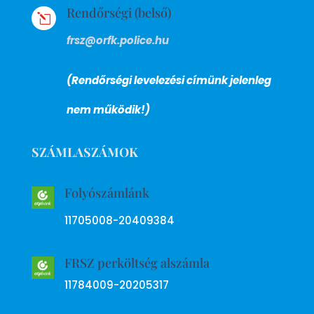
Rendőrségi (belső)
l
frsz@orfk.police.hu
(Rendőrségi levelezési címünk jelenleg
nem működik!)
SZÁMLASZÁMOK
Folyószámlánk
11705008-20409384
FRSZ perköltség alszámla
11784009-20205317