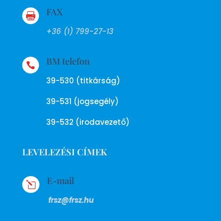
FAX

+36 (1) 799-27-13
BM telefon

39-530 (titkárság)
39-531 (jogsegély)
39-532 (irodavezető)
LEVELEZÉSI CÍMEK
E-mail
l
frsz@frsz.hu