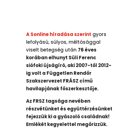
A Sonline híradása szerint
gyors
lefolyású, súlyos, méltósággal
viselt betegség után
76 éves
korában elhunyt Süli Ferenc
siófoki újságíró, aki 2007-től 2012-
ig volt a Független Rendőr
Szakszervezet FRÁSZ című
havilapjának főszerkesztője.
Az FRSZ tagsága nevében
részvétünket és együttérzésünket
fejezzük ki a gyászoló családnak!
Emlékét kegyelettel megőrizzük.