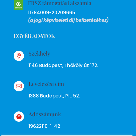
FRSZ támogatási alszámla
11784009-20209665
(a jogi képviseleti díj befizetéséhez)
EGYÉB ADATOK
Székhely

1146 Budapest, Thököly út 172.
Levelezési cím

1388 Budapest, Pf.: 52.
Adószámunk

19622110-1-42