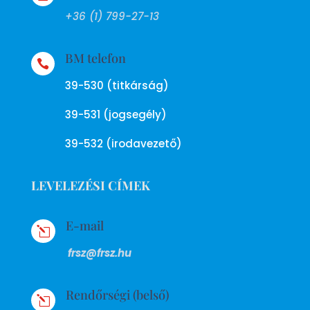
+36 (1) 799-27-13
BM telefon

39-530 (titkárság)
39-531 (jogsegély)
39-532 (irodavezető)
LEVELEZÉSI CÍMEK
E-mail
l
frsz@frsz.hu
Rendőrségi (belső)
l