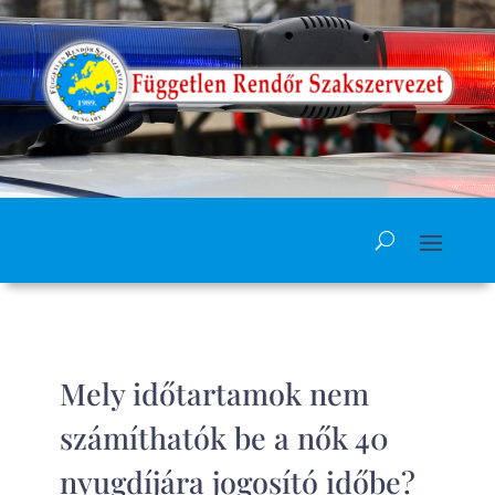
Mely időtartamok nem
számíthatók be a nők 40
nyugdíjára jogosító időbe?