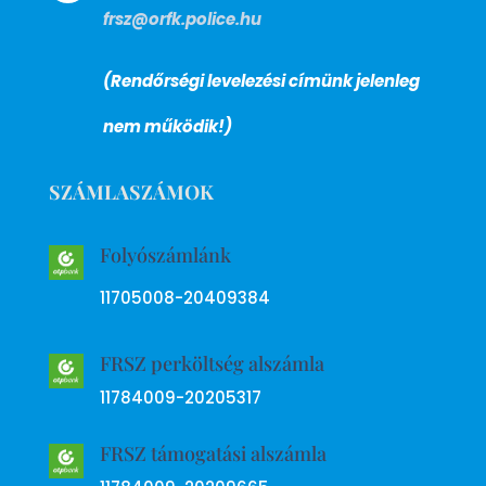
frsz@orfk.police.hu
(Rendőrségi levelezési címünk jelenleg
nem működik!)
SZÁMLASZÁMOK
Folyószámlánk
11705008-20409384
FRSZ perköltség alszámla
11784009-20205317
FRSZ támogatási alszámla