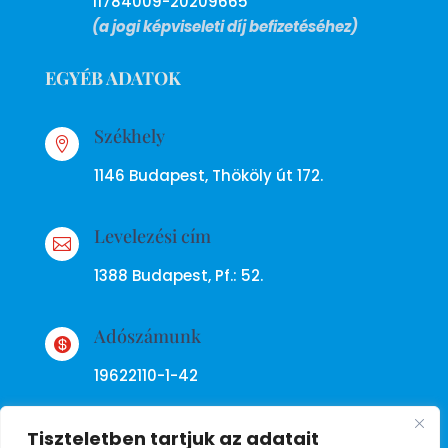
11784009-20209665
(a jogi képviseleti díj befizetéséhez)
EGYÉB ADATOK
Székhely

1146 Budapest, Thököly út 172.
Levelezési cím

1388 Budapest, Pf.: 52.
Adószámunk

19622110-1-42
Tiszteletben tartjuk az adatait