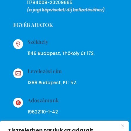
11784009-20209665
(a jogi képviseleti díj befizetéséhez)
EGYÉB ADATOK
Székhely

1146 Budapest, Thököly út 172.
Levelezési cím

1388 Budapest, Pf.: 52.
Adószámunk

19622110-1-42
Tiszteletben tartjuk az adatait