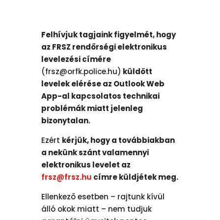
Felhívjuk tagjaink figyelmét, hogy
az FRSZ rendőrségi elektronikus
levelezési címére
(frsz@orfk.police.hu)
küldött
levelek elérése az Outlook Web
App-al kapcsolatos technikai
problémák miatt jelenleg
bizonytalan.
Ezért
kérjük, hogy a továbbiakban
a nekünk szánt valamennyi
elektronikus levelet az
frsz@frsz.hu
címre küldjétek meg.
Ellenkező esetben – rajtunk kívül
álló okok miatt – nem tudjuk