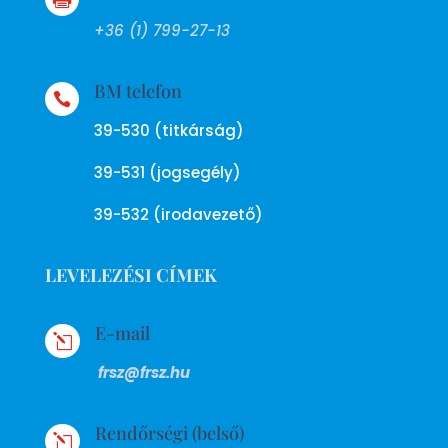
+36 (1) 799-27-13
BM telefon

39-530 (titkárság)
39-531 (jogsegély)
39-532 (irodavezető)
LEVELEZÉSI CÍMEK
E-mail
l
frsz@frsz.hu
Rendőrségi (belső)
l