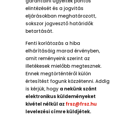
garantálni ügyeitek pontos
elintézését és a jogvitás
eljárásokban meghatározott,
sokszor jogvesztő határidők
betartását.
Fenti korlátozás a hiba
elhárításáig marad érvényben,
amit reményeink szerint az
illetékesek mielőbb megtesznek.
Ennek megtörténtéről külön
értesítést fogunk közzétenni. Addig
is kérjük, hogy
a nekünk szánt
elektronikus küldeményeket
kivétel nélkül az
frsz@frsz.hu
levelezési címre küldjétek.