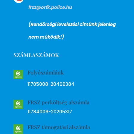
frsz@orfk.police.hu
(Rendőrségi levelezési címünk jelenleg
nem működik!)
SZÁMLASZÁMOK
Folyószámlánk
11705008-20409384
FRSZ perköltség alszámla
11784009-20205317
FRSZ támogatási alszámla