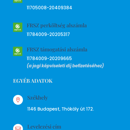
11705008-20409384
FRSZ perköltség alszámla
11784009-20205317
FRSZ támogatási alszámla
11784009-20209665
(a jogi képviseleti díj befizetéséhez)
EGYÉB ADATOK
Székhely

1146 Budapest, Thököly út 172.
Levelezési cím
