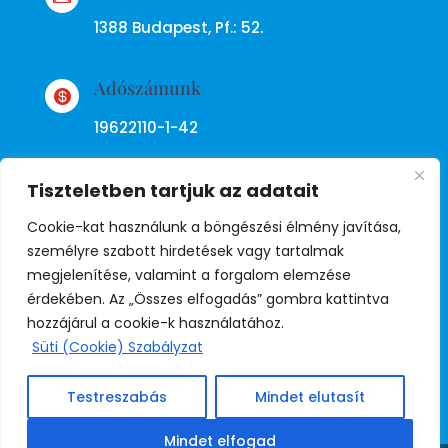
1388 Budapest, Pf.: 52.
Adószámunk

19622110-1-42
Tiszteletben tartjuk az adatait
Cookie-kat használunk a böngészési élmény javítása,
személyre szabott hirdetések vagy tartalmak
megjelenítése, valamint a forgalom elemzése
Adatkezelési tájékoztató
érdekében. Az „Összes elfogadás” gombra kattintva
hozzájárul a cookie-k használatához.
Süti (Cookie) Szabályzat
© Copyright Független Rendőr
Szakszervezet
Testreszabás
Mindet elutasít
Weboldal:
Juda
Mindet elfogad