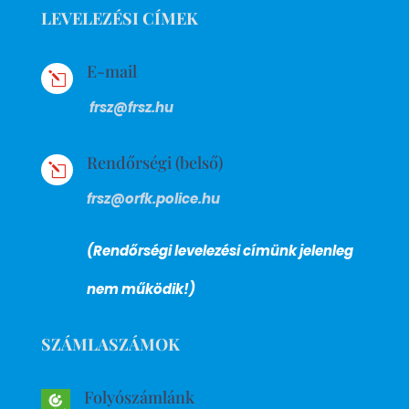
LEVELEZÉSI CÍMEK
E-mail
l
frsz@frsz.hu
Rendőrségi (belső)
l
frsz@orfk.police.hu
(Rendőrségi levelezési címünk jelenleg
nem működik!)
SZÁMLASZÁMOK
Folyószámlánk