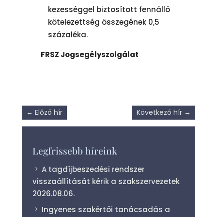
kezességgel biztosított fennálló
kötelezettség összegének 0,5
százaléka.
FRSZ Jogsegélyszolgálat
←
Előző hír
Következő hír
→
Legfrissebb híreink
A tagdíjbeszedési rendszer
visszaállítását kérik a szakszervezetek
2026.08.06.
Ingyenes szakértői tanácsadás a