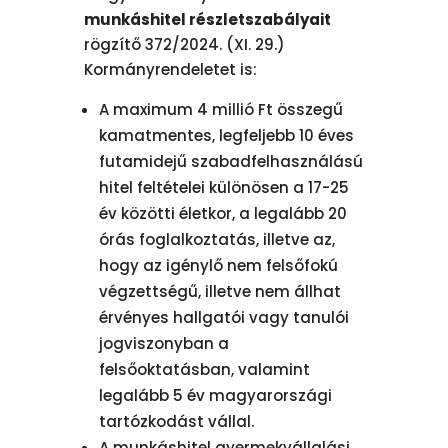
munkáshitel részletszabályait
rögzítő 372/2024. (XI. 29.)
Kormányrendeletet is:
A maximum 4 millió Ft összegű
kamatmentes, legfeljebb 10 éves
futamidejű szabadfelhasználású
hitel feltételei különösen a 17-25
év közötti életkor, a legalább 20
órás foglalkoztatás, illetve az,
hogy az igénylő nem felsőfokú
végzettségű, illetve nem állhat
érvényes hallgatói vagy tanulói
jogviszonyban a
felsőoktatásban, valamint
legalább 5 év magyarországi
tartózkodást vállal.
A munkáshitel gyermekvállalási