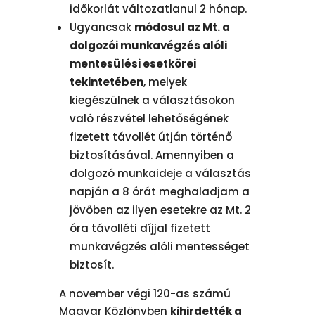
időkorlát változatlanul 2 hónap.
Ugyancsak
módosul az Mt. a
dolgozói munkavégzés alóli
mentesülési esetkörei
tekintetében
, melyek
kiegészülnek a választásokon
való részvétel lehetőségének
fizetett távollét útján történő
biztosításával. Amennyiben a
dolgozó munkaideje a választás
napján a 8 órát meghaladjam a
jövőben az ilyen esetekre az Mt. 2
óra távolléti díjjal fizetett
munkavégzés alóli mentességet
biztosít.
A november végi 120-as számú
Magyar Közlönyben
kihirdették a