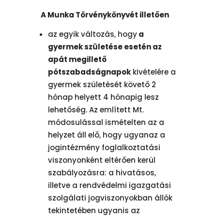
A Munka Törvénykönyvét illetően
az egyik változás, hogy
a
gyermek születése esetén az
apát megillető
pótszabadságnapok
kivételére a
gyermek születését követő 2
hónap helyett 4 hónapig lesz
lehetőség. Az említett Mt.
módosulással ismételten az a
helyzet áll elő, hogy ugyanaz a
jogintézmény foglalkoztatási
viszonyonként eltérően kerül
szabályozásra: a hivatásos,
illetve a rendvédelmi igazgatási
szolgálati jogviszonyokban állók
tekintetében ugyanis az