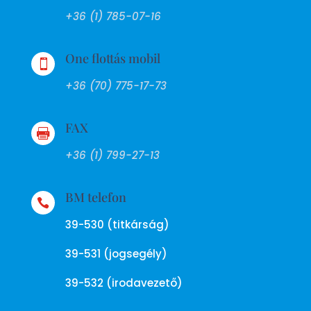
+36 (1) 785-07-16
One flottás mobil

+36 (70) 775-17-73
FAX

+36 (1) 799-27-13
BM telefon

39-530 (titkárság)
39-531 (jogsegély)
39-532 (irodavezető)