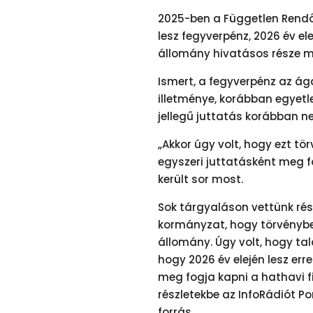
2025-ben a Független Rendő
lesz fegyverpénz, 2026 év el
állomány hivatásos része m
Ismert, a fegyverpénz az á
illetménye, korábban egyetle
jellegű juttatás korábban n
„Akkor úgy volt, hogy ezt t
egyszeri juttatásként meg f
került sor most.
Sok tárgyaláson vettünk rész
kormányzat, hogy törvénybe
állomány. Úgy volt, hogy talán
hogy 2026 év elején lesz er
meg fogja kapni a hathavi f
részletekbe az InfoRádiót P
forrás.