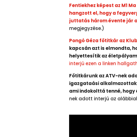
Fentiekhez képest az M1 Ma
hangzott el, hogy a fegyve
juttatás három évente jár 
megjegyzése.)
Pongó Géza főtitkár az Klu
kapcsán azt is elmondta, h
helyettesítik az életpályam
interjú ezen a linken hallga
Főtitkárunk az ATV-nek adot
igazgataási alkalmazottak 
ami indokolttá tenné, hogy
nek adott interjú az alábbi