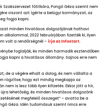
r Szakszervezet főtitkára, Pongó Géza szerint nem
ejére viszont azt ígérte a belügyi kormányzat, az
eg fogja kapni.
gazat minden hivatásos dolgozójának hathavi
n alkalommal, 2022 februárjában fizették ki, ilyen
em volt a rendőrségnél –
írja az Infostart.
örvénybe foglalják, és minden harmadik esztendőben
ogja kapni a hivatásos állomány. Sajnos erre nem
t, de a végére elhalt a dolog, és nem vállalta a
n rögzítse, hogy ezt mindig megkapja az
 nem is lesz több ilyen kifizetés. Ekkor jött a hír,
re újra lehetőség, és minden hivatásos dolgozónk
izetésének megfelelő összeget” – avatta be a
ongó Géza. Idén tudomásuk szerint nincs erre