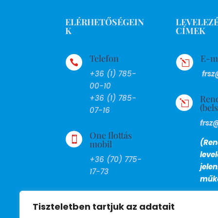
ELÉRHETŐSÉGEIN
LEVELEZÉ
K
CÍMEK
Telefon
E-m

l
+36 (1) 785-
frsz
00-10
Ren
+36 (1) 785-
l
(bel
07-16
frsz
One flottás

(Ren
mobil
leve
+36 (70) 775-
jele
17-73
műkö
FAX

Tiszteletben tartjuk az adatait
+36 (1) 799-