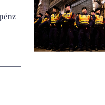
rpénz