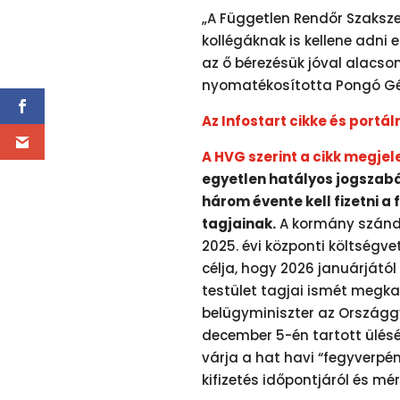
„A Független Rendőr Szaksz
kollégáknak is kellene adni 
az ő bérezésük jóval alacso
nyomatékosította Pongó Gé
Az Infostart cikke és portál
A HVG szerint a cikk megjel
egyetlen hatályos jogszab
három évente kell fizetni a
tagjainak.
A kormány szándé
2025. évi központi költségv
célja, hogy 2026 januárjától
testület tagjai ismét megkap
belügyminiszter az Országg
december 5-én tartott ülés
várja a hat havi “fegyverpénz”
kifizetés időpontjáról és mé