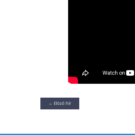
←
Előző hír