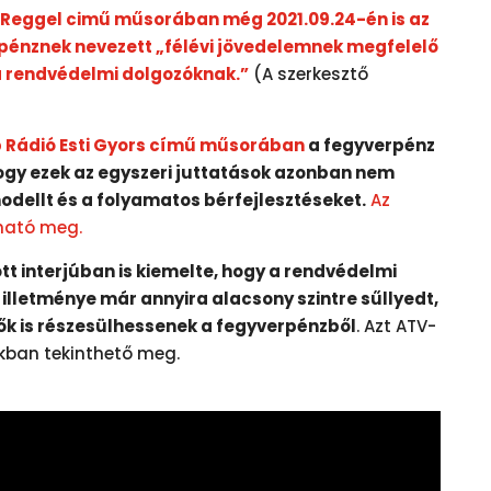
 Reggel cimű műsorában még 2021.09.24-én is az
rpénznek nevezett „félévi jövedelemnek megfelelő
a rendvédelmi dolgozóknak.”
(A szerkesztő
b Rádió Esti Gyors című műsorában
a fegyverpénz
ogy ezek az egyszeri juttatások azonban nem
odellt és a folyamatos bérfejlesztéseket.
Az
tható meg.
t interjúban is kiemelte, hogy a rendvédelmi
illetménye már annyira alacsony szintre sűllyedt,
 ők is részesülhessenek a fegyverpénzből
. Azt ATV-
akban tekinthető meg.