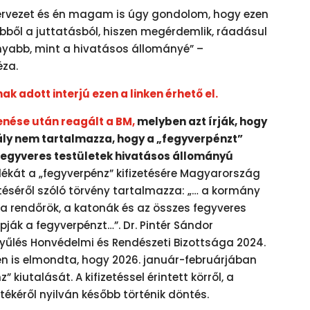
ervezet és én magam is úgy gondolom, hogy ezen
ebből a juttatásból, hiszen megérdemlik, ráadásul
nyabb, mint a hivatásos állományé” –
za.
nak adott interjú ezen a linken érhető el.
enése után reagált a BM,
melyben azt írják, hogy
ály nem tartalmazza, hogy a „fegyverpénzt”
 fegyveres testületek hivatásos állományú
kát a „fegyverpénz” kifizetésére Magyarország
etéséről szóló törvény tartalmazza: „… a kormány
 a rendőrök, a katonák és az összes fegyveres
ják a fegyverpénzt…”. Dr. Pintér Sándor
yűlés Honvédelmi és Rendészeti Bizottsága 2024.
én is elmondta, hogy 2026. január-februárjában
 kiutalását. A kifizetéssel érintett körről, a
rtékéről nyilván később történik döntés.