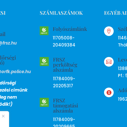
SI
SZÁMLASZÁMOK
EGYÉB A
Folyószámlánk
Szé

ail
11705008-
114
@frsz.hu
20409384
Thök
dőrségi
FRSZ
Lev
ső)

perköltség
138
alszámla
@orfk.police.hu
Pf.: 
11784009-
dőrségi
20205317
Ad
lezési címünk

nleg nem
196
FRSZ
dik!)
támogatási
alszámla
11784009-
20209665