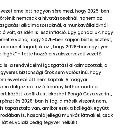
rvezet emellett nagyon sérelmezi, hogy 2025-ben
örténik nemcsak a hivatásosoknál, hanem az
azgatási alkalmazottaknál, a munkavállalóknál
ó volt, az idén is lesz infláció. Úgy gondoljuk, hogy
elte volna, hogy 2025-ben kapjon bérfejlesztést,
t örömmel fogadjuk azt, hogy 2026-ban egy ilyen
ollégák” – tette hozzá a szakszervezeti vezető.
a is: a rendvédelmi igazgatási alkalmazottak, a
gyveres biztonsági őrök sem valószínű, hogy
rom évvel ezelőtt nem kaptak. A magyar
 ezren dolgoznak, az állomány kétharmada a
ort között konfliktust okozhat Pongó Géza szerint,
rpénzt és 2026-ban is fog, a másik viszont nem.
is tapasztalt; van, amikor ezek a kollégák együtt
rodában is, hasonló jellegű munkát látnak el, csak
át el, valaki pedig fegyver nélkülit.