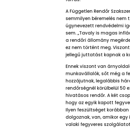
A Független Rendőr Szaksze
semmilyen béremelés nem t
úgynevezett rendvédelmi ig
sem. „Tavaly is magas infláci
a rendőri állomány megérdem
ez nem történt meg. Viszon
jellegű juttatást kapnak a k
Ennek viszont van árnyoldal
munkavállalók, sőt még a fe
hozzájutnak, legalábbis há
rendőrségnél körülbelül 50
hivatásos rendőr. A két csop
hogy az egyik kapott fegyve
Ilyen feszültséget korábban 
dolgoznak, van, amikor egy i
valaki fegyveres szolgálatot l