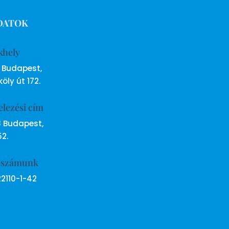
DATOK
khely
6 Budapest,
öly út 172.
elezési cím
8 Budapest,
52.
ószámunk
22110-1-42