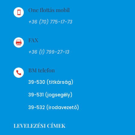
One flottás mobil

+36 (70) 775-17-73
FAX

+36 (1) 799-27-13
BM telefon

39-530 (titkárság)
39-531 (jogsegély)
39-532 (irodavezető)
LEVELEZÉSI CÍMEK