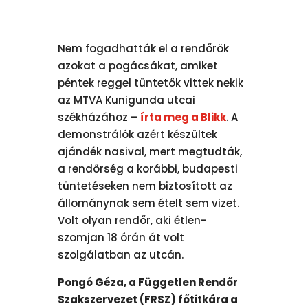
Nem fogadhatták el a rendőrök
azokat a pogácsákat, amiket
péntek reggel tüntetők vittek nekik
az MTVA Kunigunda utcai
székházához –
írta meg a Blikk
. A
demonstrálók azért készültek
ajándék nasival, mert megtudták,
a rendőrség a korábbi, budapesti
tüntetéseken nem biztosított az
állománynak sem ételt sem vizet.
Volt olyan rendőr, aki étlen-
szomjan 18 órán át volt
szolgálatban az utcán.
Pongó Géza, a Független Rendőr
Szakszervezet (FRSZ) főtitkára a