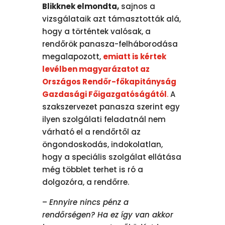
Blikknek elmondta,
sajnos a
vizsgálataik azt támasztották alá,
hogy a történtek valósak, a
rendőrök panasza-felháborodása
megalapozott,
emiatt is kértek
levélben magyarázatot az
Országos Rendőr-főkapitányság
Gazdasági Főigazgatóságától
.
A
szakszervezet panasza szerint egy
ilyen szolgálati feladatnál nem
várható el a rendőrtől az
öngondoskodás, indokolatlan,
hogy a speciális szolgálat ellátása
még többlet terhet is ró a
dolgozóra, a rendőrre.
–
Ennyire nincs pénz a
rendőrségen? Ha ez így van akkor