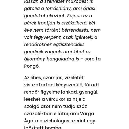
lassan a szervezet működést is
gátolja a forráshiány, ami óriási
gondokat okozhat. Sajnos ez a
bérek frontján is érzékelhető, két
éve nem történt bérrendezés, nem
volt fegyverpénz, csak ígéretek, a
rendőröknek egzisztenciális
gondjaik vannak, ami kihat az
állomány hangulatára is
– sorolta
Pongó.
Az éhes, szomjas, vizeletét
visszatartani kényszerülő, fáradt
rendőr figyelme lankad, gyengül,
leeshet a vércukor szintje a
szolgálatot nem tudja száz
százalékban ellátni, ami Varga
Ágota pszichológus szerint egy
időzített bomba.