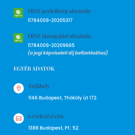
FRSZ perköltség alszámla
11784009-20205317
FRSZ támogatási alszámla
11784009-20209665
(a jogi képviseleti díj befizetéséhez)
EGYÉB ADATOK
Székhely

1146 Budapest, Thököly út 172.
Levelezési cím

1388 Budapest, Pf.: 52.