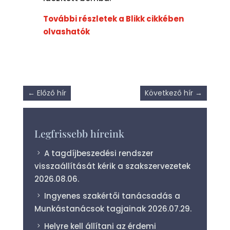
További részletek a Blikk cikkében
olvashatók
←
Előző hír
Következő hír
→
Legfrissebb híreink
A tagdíjbeszedési rendszer
visszaállítását kérik a szakszervezetek
2026.08.06.
Ingyenes szakértői tanácsadás a
Munkástanácsok tagjainak
2026.07.29.
Helyre kell állítani az érdemi