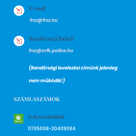
E-mail
l
frsz@frsz.hu
Rendőrségi (belső)
l
frsz@orfk.police.hu
(Rendőrségi levelezési címünk jelenleg
nem működik!)
SZÁMLASZÁMOK
Folyószámlánk
11705008-20409384