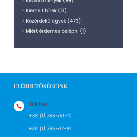
Kedvezmények
(99)
Kiemelt hírek
(13)
Közérdekű ügyek
(473)
Miért érdemes belépni
(1)
ELÉRHETŐSÉGEINK
Telefon

+36 (1) 785-00-10
+36 (1) 785-07-16