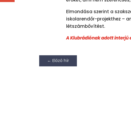
Elmondása szerint a szaksze
iskolarendőr-projekthez – a
létszámbővítést.
A Klubrádiónak adott interjú 
←
Előző hír