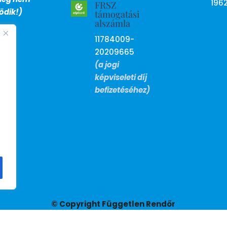
196
FRSZ
dik!)
támogatási
alszámla
11784009-
20209665
(a jogi
képviseleti díj
befizetéséhez)
© Copyright Független Rendőr
Szakszervezet