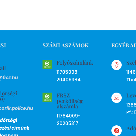
SI
SZÁMLASZÁMOK
EGYÉB A
Folyószámlánk
Szé

ail
11705008-
114
@frsz.hu
20409384
Thök
dőrségi
FRSZ
Lev
ső)

perköltség
138
alszámla
@orfk.police.hu
Pf.: 
11784009-
dőrségi
20205317
Ad
lezési címünk

nleg nem