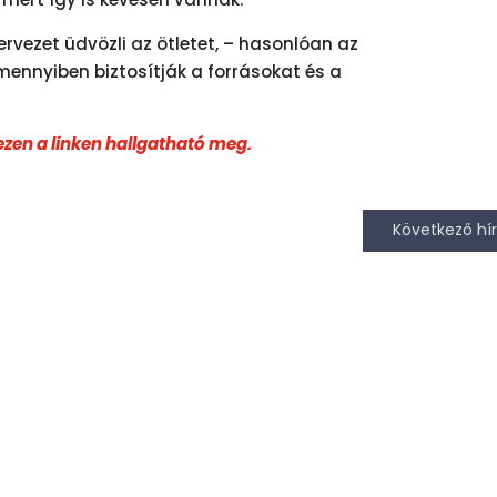
rvezet üdvözli az ötletet, – hasonlóan az
mennyiben biztosítják a forrásokat és a
ezen a linken hallgatható meg.
Következő hír