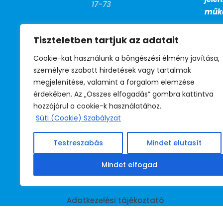
17-73
műkö
FAX

Tiszteletben tartjuk az adatait
+36 (1) 799-
27-13
Cookie-kat használunk a böngészési élmény javítása,
személyre szabott hirdetések vagy tartalmak
megjelenítése, valamint a forgalom elemzése
BM telefon

érdekében. Az „Összes elfogadás” gombra kattintva
39-530
hozzájárul a cookie-k használatához.
(titkárság)
Süti (Cookie) Szabályzat
39-531
(jogsegély)
Testreszabás
Mindet elutasít
39-532
(irodavezető)
Mindet elfogad
Adatkezelési tájékoztató