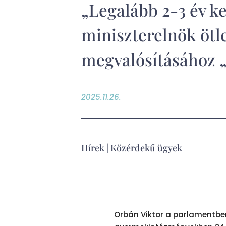
„Legalább 2-3 év ke
miniszterelnök ötl
megvalósításához 
2025.11.26.
Hírek
|
Közérdekű ügyek
Orbán Viktor a parlamentben 