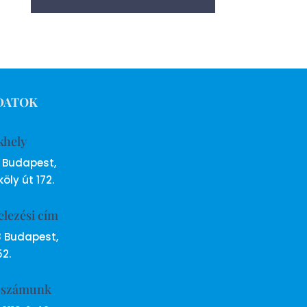
DATOK
khely
6 Budapest,
öly út 172.
elezési cím
8 Budapest,
52.
ószámunk