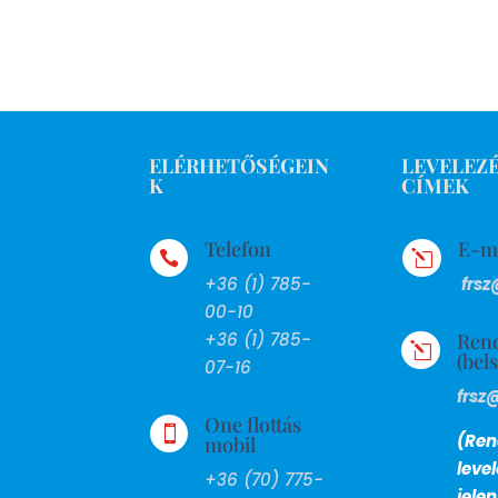
ELÉRHETŐSÉGEIN
LEVELEZÉ
K
CÍMEK
Telefon
E-m

l
+36 (1) 785-
frsz
00-10
Ren
+36 (1) 785-
l
(bel
07-16
frsz
One flottás

(Ren
mobil
leve
+36 (70) 775-
jele