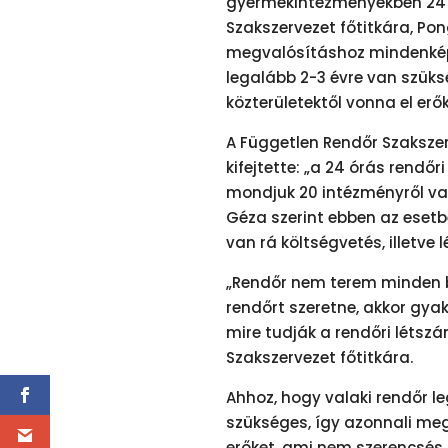
gyermekintézményekben 24 ó
Szakszervezet főtitkára, Pon
megvalósításhoz mindenképp
legalább 2-3 évre van szüks
közterületektől vonna el erők
A Független Rendőr Szakszer
kifejtette: „a 24 órás rendőr
mondjuk 20 intézményről van 
Géza szerint ebben az esetbe
van rá költségvetés, illetve
„Rendőr nem terem minden b
rendőrt szeretne, akkor gya
mire tudják a rendőri létsz
Szakszervezet főtitkára.
Ahhoz, hogy valaki rendőr l
szükséges, így azonnali meg
erőket, ami nem szerencsés,