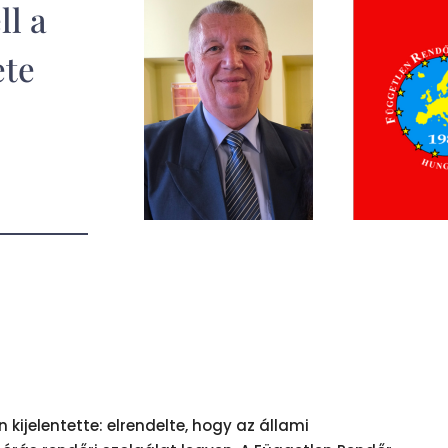
ll a
ete
„
kijelentette: elrendelte, hogy az állami