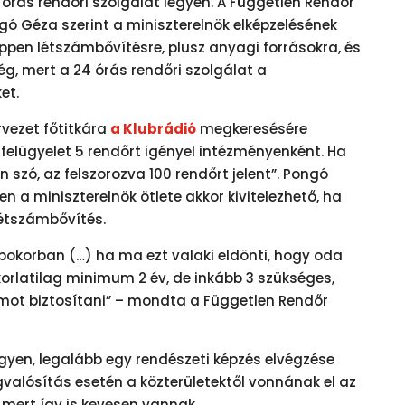
rás rendőri szolgálat legyen. A Független Rendőr
gó Géza szerint a miniszterelnök elképzelésének
en létszámbővítésre, plusz anyagi forrásokra, és
ég, mert a 24 órás rendőri szolgálat a
et.
vezet főtitkára
a Klubrádió
megkeresésére
i felügyelet 5 rendőrt igényel intézményenként. Ha
szó, az felszorozva 100 rendőrt jelent”. Pongó
n a miniszterelnök ötlete akkor kivitelezhető, ha
 létszámbővítés.
okorban (…) ha ma ezt valaki eldönti, hogy oda
korlatilag minimum 2 év, de inkább 3 szükséges,
ámot biztosítani” – mondta a Független Rendőr
egyen, legalább egy rendészeti képzés elvégzése
valósítás esetén a közterületektől vonnának el az
 mert így is kevesen vannak.