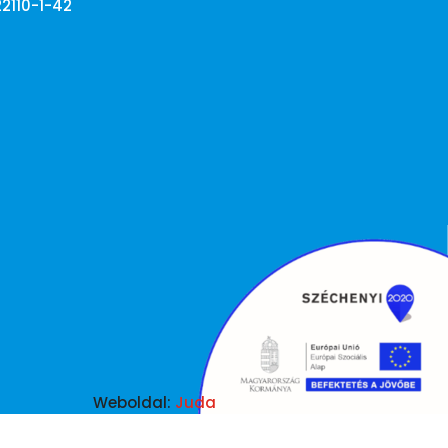
22110-1-42
Weboldal:
Juda