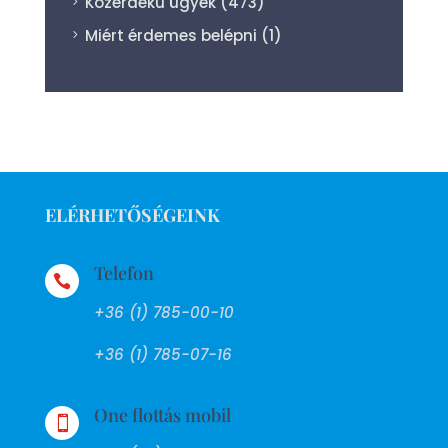
Közérdekű ügyek
(473)
Miért érdemes belépni
(1)
ELÉRHETŐSÉGEINK
Telefon

+36 (1) 785-00-10
+36 (1) 785-07-16
One flottás mobil
