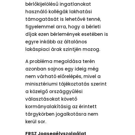
bérlőkijelölésű ingatlanokat
használó kollégák lakhatási
támogatását is lehetővé tenné,
figyelemmel arra, hogy a bérleti
díjak ezen bérlemények esetében is
egyre inkább az általános
lakáspiaci árak szintjén mozog.
A probléma megoldása terén
azonban sajnos egy ideig még
nem várható előrelépés, mivel a
minisztériumi tájékoztatás szerint
a közelgő országgyűlési
választásokat követő
kormányalakításig az érintett
tárgykörben jogalkotásra nem
kerül sor.
FRSZ Jogsegélyszolgálat