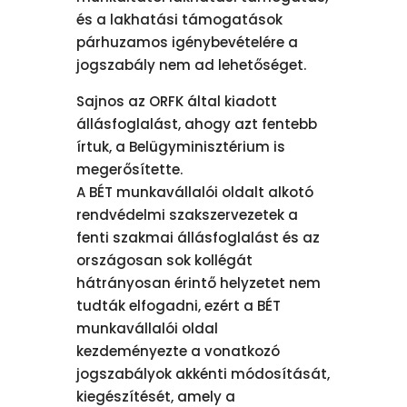
és a lakhatási támogatások
párhuzamos igénybevételére a
jogszabály nem ad lehetőséget.
Sajnos az ORFK által kiadott
állásfoglalást, ahogy azt fentebb
írtuk, a Belügyminisztérium is
megerősítette.
A BÉT munkavállalói oldalt alkotó
rendvédelmi szakszervezetek a
fenti szakmai állásfoglalást és az
országosan sok kollégát
hátrányosan érintő helyzetet nem
tudták elfogadni, ezért a BÉT
munkavállalói oldal
kezdeményezte a vonatkozó
jogszabályok akkénti módosítását,
kiegészítését, amely a