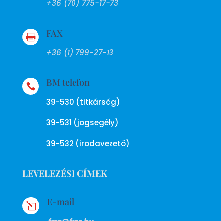
+36 (70) 775-17-73
FAX

+36 (1) 799-27-13
BM telefon

39-530 (titkárság)
39-531 (jogsegély)
39-532 (irodavezető)
LEVELEZÉSI CÍMEK
E-mail
l