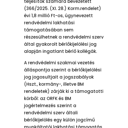
teljesítők számára bevezetett
(366/2025. (XI. 28.) Korm.rendelet)
évi 1,8 millió Ft-os, úgynevezett
rendvédelmi lakhatási
támogatásában sem
részesülhetnek a rendvédelmi szerv
által gyakorolt bérlőkijelölési jog
alapján ingatlant bérlő kollégák.
A rendvédelmi szakmai vezetés
álláspontja szerint a bérlőkijelölési
jog jogosultjait a jogszabályok
(Hszt., kormány-, illetve BM
rendeletek) zárják ki a támogatotti
körből: az ORFK és BM
jogértelmezés szerint a
rendvédelmi szerv általi
bérlőkijelölés egy külön jogcímű
munkáltatói lakhatási támogatás,