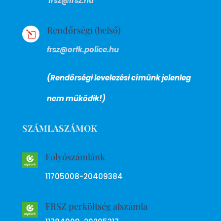
frsz@frsz.hu
Rendőrségi (belső)
l
frsz@orfk.police.hu
(Rendőrségi levelezési címünk jelenleg
nem működik!)
SZÁMLASZÁMOK
Folyószámlánk
11705008-20409384
FRSZ perköltség alszámla