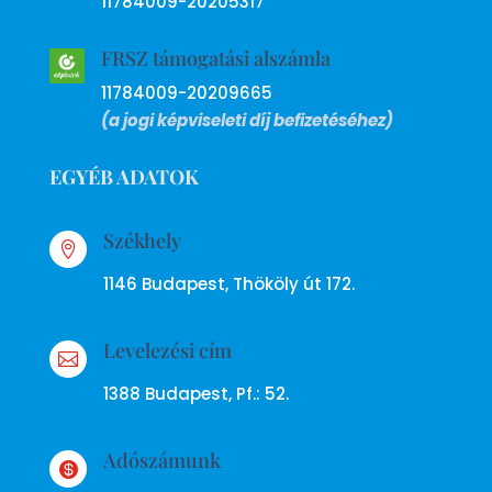
11784009-20205317
FRSZ támogatási alszámla
11784009-20209665
(a jogi képviseleti díj befizetéséhez)
EGYÉB ADATOK
Székhely

1146 Budapest, Thököly út 172.
Levelezési cím

1388 Budapest, Pf.: 52.
Adószámunk
