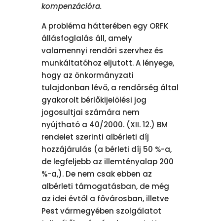
kompenzációra.
A probléma hátterében egy ORFK
állásfoglalás áll, amely
valamennyi rendőri szervhez és
munkáltatóhoz eljutott. A lényege,
hogy az önkormányzati
tulajdonban lévő, a rendőrség által
gyakorolt bérlőkijelölési jog
jogosultjai számára nem
nyújtható a 40/2000. (XII. 12.) BM
rendelet szerinti albérleti díj
hozzájárulás (a bérleti díj 50 %-a,
de legfeljebb az illemtényalap 200
%-a,). De nem csak ebben az
albérleti támogatásban, de még
az idei évtől a fővárosban, illetve
Pest vármegyében szolgálatot