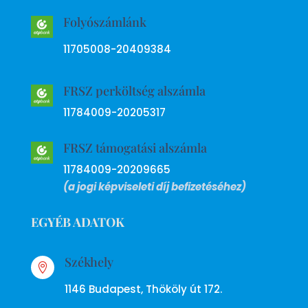
Folyószámlánk
11705008-20409384
FRSZ perköltség alszámla
11784009-20205317
FRSZ támogatási alszámla
11784009-20209665
(a jogi képviseleti díj befizetéséhez)
EGYÉB ADATOK
Székhely

1146 Budapest, Thököly út 172.