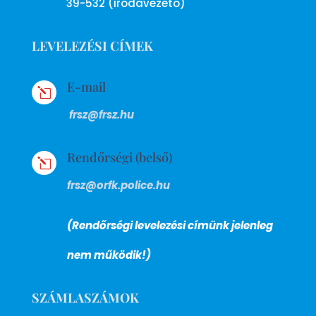
39-532 (irodavezető)
LEVELEZÉSI CÍMEK
E-mail
l
frsz@frsz.hu
Rendőrségi (belső)
l
frsz@orfk.police.hu
(Rendőrségi levelezési címünk jelenleg
nem működik!)
SZÁMLASZÁMOK