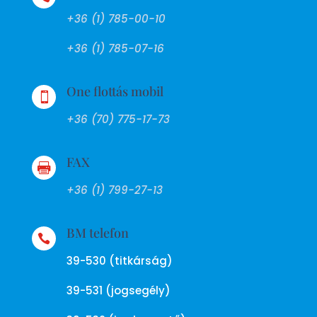
+36 (1) 785-00-10
+36 (1) 785-07-16
One flottás mobil

+36 (70) 775-17-73
FAX

+36 (1) 799-27-13
BM telefon

39-530 (titkárság)
39-531 (jogsegély)