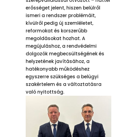
szerepvállalással ötvözött – háttér
erősséget jelent, hiszen belülről
ismeri a rendszer problémáit,
kívülről pedig új szemléletet,
reformokat és korszerűbb
megoldásokat hozhat. A
megújuláshoz, a rendvédelmi
dolgozók megbecsültségének és
helyzetének javításához, a
hatékonyabb működéshez
egyszerre szükséges a belügyi
szakértelem és a változtatásra
való nyitottság.