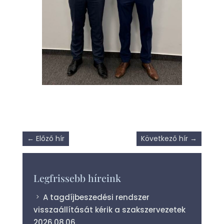
←
Előző hír
Következő hír
→
Legfrissebb híreink
A tagdíjbeszedési rendszer
visszaállítását kérik a szakszervezetek
2026.08.06.