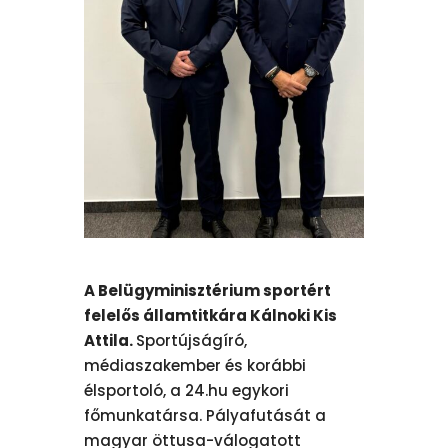
A Belügyminisztérium sportért
felelős államtitkára Kálnoki Kis
Attila.
Sportújságíró,
médiaszakember és korábbi
élsportoló, a 24.hu egykori
főmunkatársa. Pályafutását a
magyar öttusa-válogatott