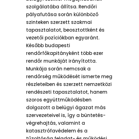
szolgálatába állítsa. Rendőri
pályafutása során különböző
szinteken szerzett szakmai
tapasztalatot, beosztottként és
vezetői pozíciókban egyaránt.
Később budapesti
rendőrfőkapitányként több ezer
rendőr munkáját irányította.
Munkája során nemcsak a
rendőrség működését ismerte meg
részleteiben és szerzett nemzetközi
rendészeti tapasztalatot, hanem
szoros együttműködésben
dolgozott a belügyi ágazat más
szervezeteivel is, így a büntetés-
végrehajtás, valamint a
katasztrófavédelem és a
tűzoltóság feladat- és működési