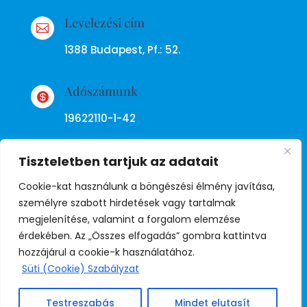
Levelezési cím

1388 Budapest, Pf.: 52.
Adószámunk

19622110-1-42
Tiszteletben tartjuk az adatait
Cookie-kat használunk a böngészési élmény javítása,
személyre szabott hirdetések vagy tartalmak
megjelenítése, valamint a forgalom elemzése
Adatkezelési tájékoztató
érdekében. Az „Összes elfogadás” gombra kattintva
hozzájárul a cookie-k használatához.
Süti (Cookie) Szabályzat
© Copyright Független Rendőr
Szakszervezet
Testreszabás
Mindet elutasít