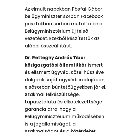
Az elmúlt napokban Pósfai Gábor
belügyminiszter sorban Facebook
posztokban sorban mutatta be a
Belügyminisztérium új felső
vezetését. Ezekből készítettük az
alábbi összeállítást.
Dr. Retteghy András Tibor
közigazgatási államtitkár
ismert
és elismert ügyvéd. Közel húsz éve
dolgozik saját ügyvédi irodájában,
elsősorban büntetőügyekben jár el.
Szakmai felkészültsége,
tapasztalata és elkötelezettsége
garancia arra, hogy a
Belügyminisztérium működésében
is a jogállamiságot, a
szakmaiságot és a közérdeket