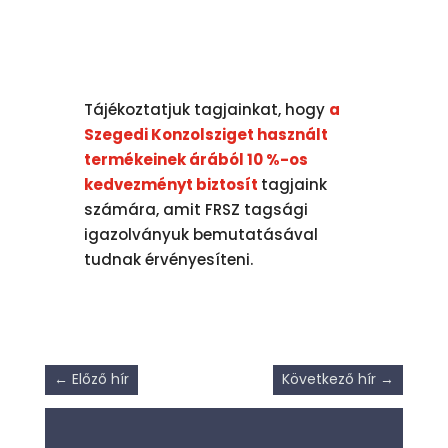
Tájékoztatjuk tagjainkat, hogy
a
Szegedi Konzolsziget használt
termékeinek árából 10 %-os
kedvezményt biztosít
tagjaink
számára, amit FRSZ tagsági
igazolványuk bemutatásával
tudnak érvényesíteni.
←
Előző hír
Következő hír
→