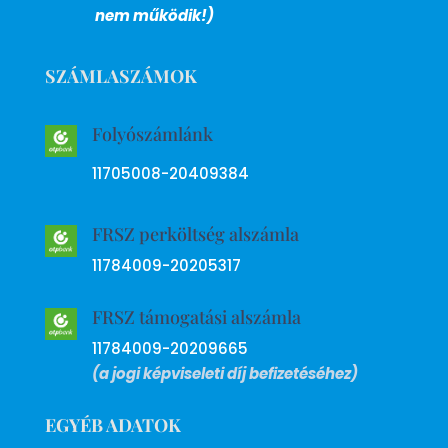
nem működik!)
SZÁMLASZÁMOK
Folyószámlánk
11705008-20409384
FRSZ perköltség alszámla
11784009-20205317
FRSZ támogatási alszámla
11784009-20209665
(a jogi képviseleti díj befizetéséhez)
EGYÉB ADATOK