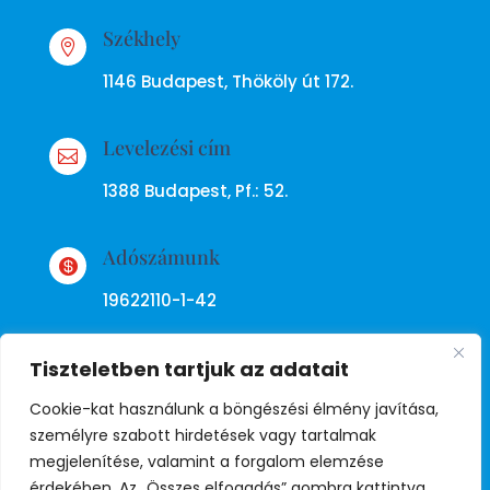
Székhely

1146 Budapest, Thököly út 172.
Levelezési cím

1388 Budapest, Pf.: 52.
Adószámunk

19622110-1-42
Tiszteletben tartjuk az adatait
Cookie-kat használunk a böngészési élmény javítása,
személyre szabott hirdetések vagy tartalmak
megjelenítése, valamint a forgalom elemzése
Adatkezelési tájékoztató
érdekében. Az „Összes elfogadás” gombra kattintva