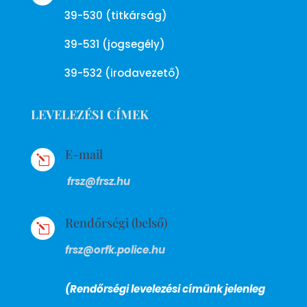
39-530 (titkárság)
39-531 (jogsegély)
39-532 (irodavezető)
LEVELEZÉSI CÍMEK
E-mail
l
frsz@frsz.hu
Rendőrségi (belső)
l
frsz@orfk.police.hu
(Rendőrségi levelezési címünk jelenleg