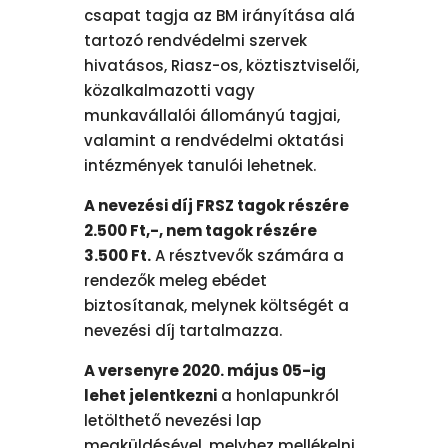
csapat tagja az BM irányítása alá
tartozó rendvédelmi szervek
hivatásos, Riasz-os, köztisztviselői,
közalkalmazotti vagy
munkavállalói állományú tagjai,
valamint a rendvédelmi oktatási
intézmények tanulói lehetnek.
A nevezési díj FRSZ tagok részére
2.500 Ft,-, nem tagok részére
3.500 Ft.
A résztvevők számára a
rendezők meleg ebédet
biztosítanak, melynek költségét a
nevezési díj tartalmazza.
A versenyre 2020. május 05-ig
lehet jelentkezni
a honlapunkról
letölthető nevezési lap
megküldésével, melyhez mellékelni