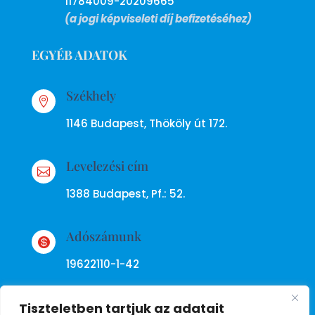
11784009-20209665
(a jogi képviseleti díj befizetéséhez)
EGYÉB ADATOK
Székhely

1146 Budapest, Thököly út 172.
Levelezési cím

1388 Budapest, Pf.: 52.
Adószámunk

19622110-1-42
Tiszteletben tartjuk az adatait