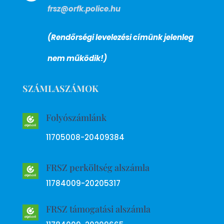
frsz@orfk.police.hu
(Rendőrségi levelezési címünk jelenleg
nem működik!)
SZÁMLASZÁMOK
Folyószámlánk
11705008-20409384
FRSZ perköltség alszámla
11784009-20205317
FRSZ támogatási alszámla