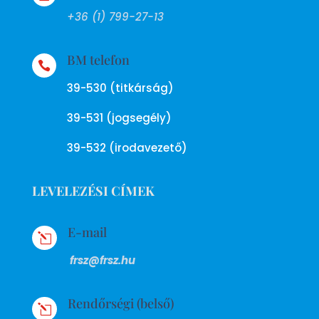
+36 (1) 799-27-13
BM telefon

39-530 (titkárság)
39-531 (jogsegély)
39-532 (irodavezető)
LEVELEZÉSI CÍMEK
E-mail
l
frsz@frsz.hu
Rendőrségi (belső)
l