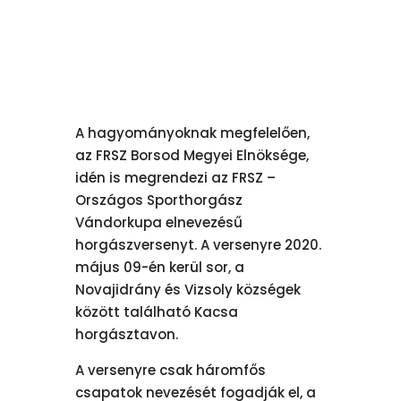
A hagyományoknak megfelelően,
az FRSZ Borsod Megyei Elnöksége,
idén is megrendezi az FRSZ –
Országos Sporthorgász
Vándorkupa elnevezésű
horgászversenyt. A versenyre 2020.
május 09-én kerül sor, a
Novajidrány és Vizsoly községek
között található Kacsa
horgásztavon.
A versenyre csak háromfős
csapatok nevezését fogadják el, a