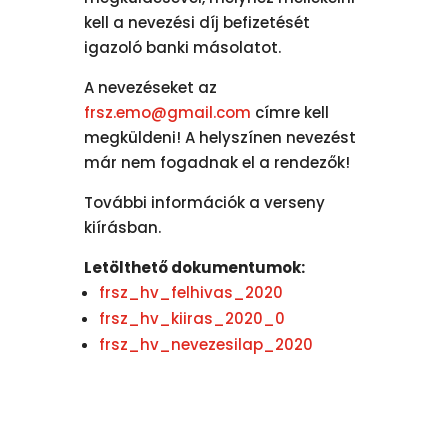
kell a nevezési díj befizetését
igazoló banki másolatot.
A nevezéseket az
frsz.emo@gmail.com
címre kell
megküldeni! A helyszínen nevezést
már nem fogadnak el a rendezők!
További információk a verseny
kiírásban.
Letölthető dokumentumok:
frsz_hv_felhivas_2020
frsz_hv_kiiras_2020_0
frsz_hv_nevezesilap_2020