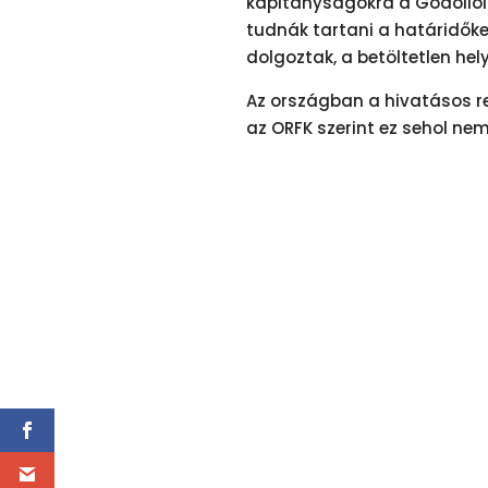
kapitányságokra a Gödöllő
tudnák tartani a határidőke
dolgoztak, a betöltetlen hel
Az országban a hivatásos ren
az ORFK szerint ez sehol nem