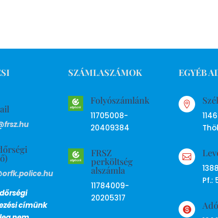
SI
SZÁMLASZÁMOK
EGYÉB A
Folyószámlánk
Szé

ail
11705008-
114
@frsz.hu
20409384
Thök
dőrségi
FRSZ
Lev
ső)

perköltség
138
alszámla
@orfk.police.hu
Pf.: 
11784009-
dőrségi
20205317
Ad
lezési címünk

nleg nem