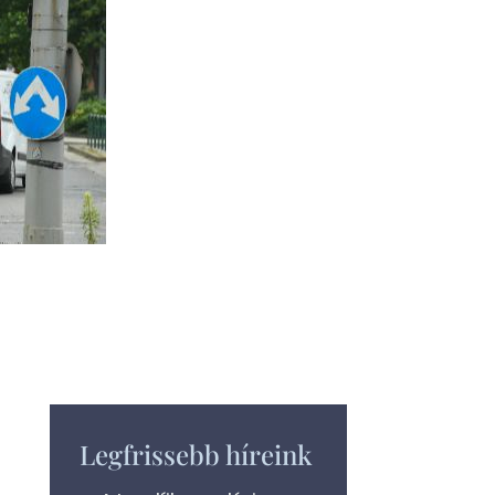
Legfrissebb híreink