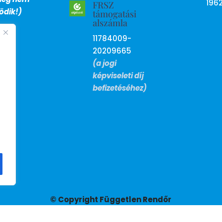
196
FRSZ
dik!)
támogatási
alszámla
11784009-
20209665
(a jogi
képviseleti díj
befizetéséhez)
© Copyright Független Rendőr
Szakszervezet