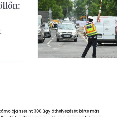
llőn:
k
zámolója szerint 300 ügy áthelyezését kérte más