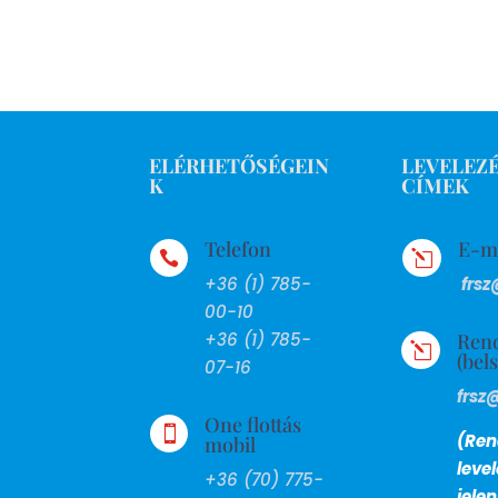
ELÉRHETŐSÉGEIN
LEVELEZÉ
K
CÍMEK
Telefon
E-m

l
+36 (1) 785-
frsz
00-10
Ren
+36 (1) 785-
l
(bel
07-16
frsz
One flottás

(Ren
mobil
leve
+36 (70) 775-
jele