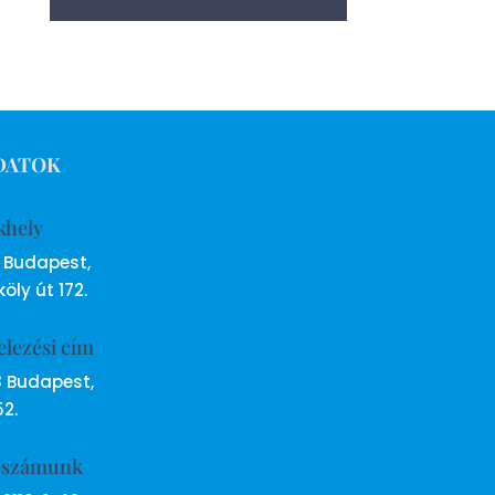
DATOK
khely
6 Budapest,
öly út 172.
elezési cím
8 Budapest,
52.
ószámunk