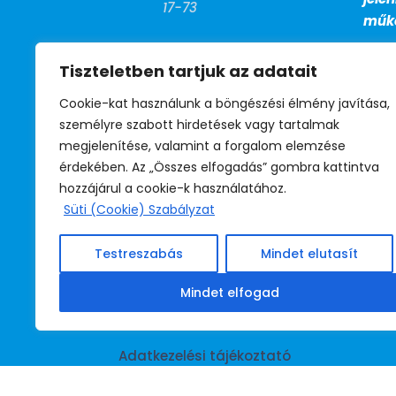
17-73
műkö
FAX

Tiszteletben tartjuk az adatait
+36 (1) 799-
27-13
Cookie-kat használunk a böngészési élmény javítása,
személyre szabott hirdetések vagy tartalmak
megjelenítése, valamint a forgalom elemzése
BM telefon

érdekében. Az „Összes elfogadás” gombra kattintva
39-530
hozzájárul a cookie-k használatához.
(titkárság)
Süti (Cookie) Szabályzat
39-531
(jogsegély)
Testreszabás
Mindet elutasít
39-532
(irodavezető)
Mindet elfogad
Adatkezelési tájékoztató