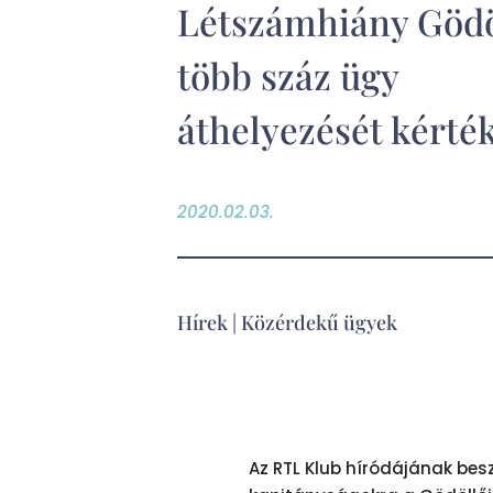
Létszámhiány Gödö
több száz ügy
áthelyezését kérté
2020.02.03.
Hírek
|
Közérdekű ügyek
Az RTL Klub híródájának bes