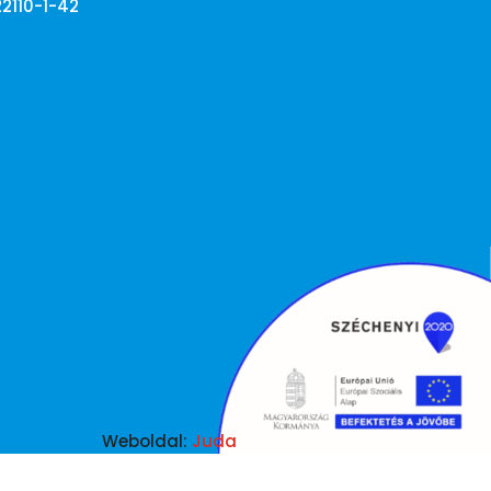
22110-1-42
Weboldal:
Juda