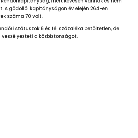
i Rendőrkapitányság, mert kevesen vannak és nem
t. A gödöllői kapitányságon év elején 264-en
yek száma 70 volt.
dőri státuszok 6 és fél százaléka betöltetlen, de
 veszélyezteti a közbiztonságot.