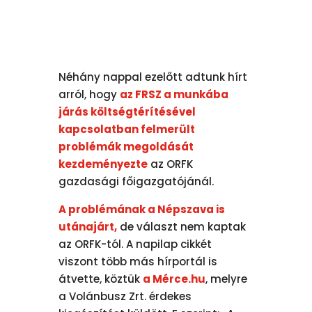
Néhány nappal ezelőtt adtunk hírt
arról, hogy
az FRSZ a munkába
járás költségtérítésével
kapcsolatban felmerült
problémák megoldását
kezdeményezte
az ORFK
gazdasági főigazgatójánál.
A problémának a Népszava is
utánajárt,
de választ nem kaptak
az ORFK-tól. A napilap cikkét
viszont több más hírportál is
átvette, köztük
a Mérce.hu
, melyre
a Volánbusz Zrt. érdekes