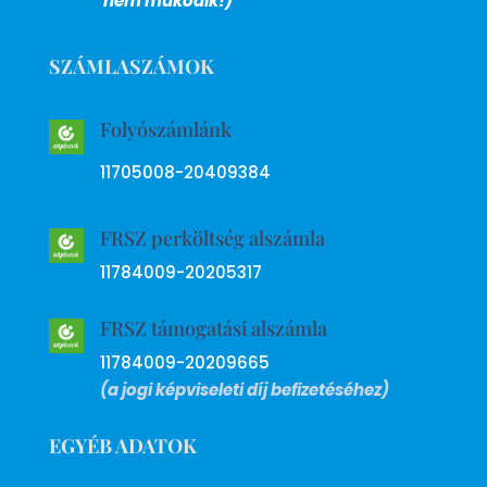
nem működik!)
SZÁMLASZÁMOK
Folyószámlánk
11705008-20409384
FRSZ perköltség alszámla
11784009-20205317
FRSZ támogatási alszámla
11784009-20209665
(a jogi képviseleti díj befizetéséhez)
EGYÉB ADATOK