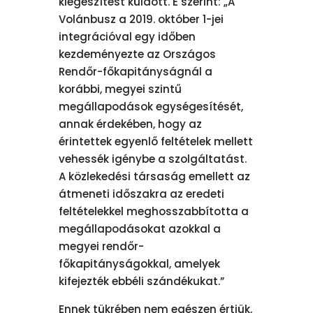
kiegészítést küldött. E szerint: „A
Volánbusz a 2019. október 1-jei
integrációval egy időben
kezdeményezte az Országos
Rendőr-főkapitányságnál a
korábbi, megyei szintű
megállapodások egységesítését,
annak érdekében, hogy az
érintettek egyenlő feltételek mellett
vehessék igénybe a szolgáltatást.
A közlekedési társaság emellett az
átmeneti időszakra az eredeti
feltételekkel meghosszabbította a
megállapodásokat azokkal a
megyei rendőr-
főkapitányságokkal, amelyek
kifejezték ebbéli szándékukat.”
Ennek tükrében nem egészen értjük,