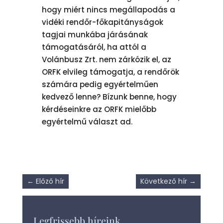
hogy miért nincs megállapodás a
vidéki rendőr-főkapitányságok
tagjai munkába járásának
támogatásáról, ha attól a
Volánbusz Zrt. nem zárkózik el, az
ORFK elvileg támogatja, a rendőrök
számára pedig egyértelműen
kedvező lenne? Bízunk benne, hogy
kérdéseinkre az ORFK mielőbb
egyértelmű választ ad.
←
Előző hír
Következő hír
→
Legfrissebb híreink