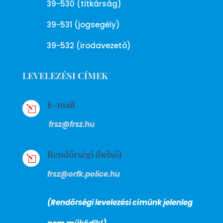
39-530 (titkárság)
39-531 (jogsegély)
39-532 (irodavezető)
LEVELEZÉSI CÍMEK
E-mail
l
frsz@frsz.hu
Rendőrségi (belső)
l
frsz@orfk.police.hu
(Rendőrségi levelezési címünk jelenleg