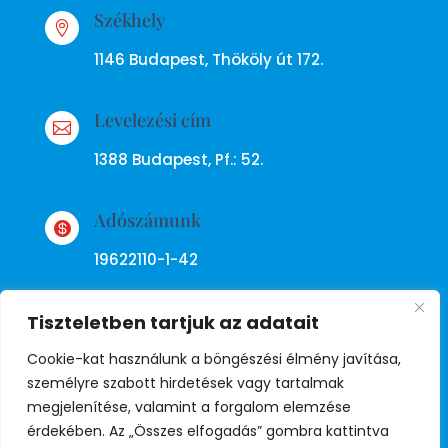
Székhely

1146 Budapest, Thököly út 172.
Levelezési cím

1388 Budapest, Pf.: 52.
Adószámunk

19622110-1-42
Tiszteletben tartjuk az adatait
Cookie-kat használunk a böngészési élmény javítása,
személyre szabott hirdetések vagy tartalmak
megjelenítése, valamint a forgalom elemzése
Adatkezelési tájékoztató
érdekében. Az „Összes elfogadás” gombra kattintva