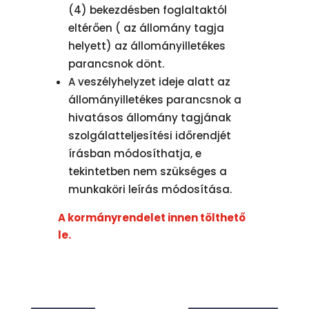
(4) bekezdésben foglaltaktól
eltérően ( az állomány tagja
helyett) az állományilletékes
parancsnok dönt.
A veszélyhelyzet ideje alatt az
állományilletékes parancsnok a
hivatásos állomány tagjának
szolgálatteljesítési időrendjét
írásban módosíthatja, e
tekintetben nem szükséges a
munkaköri leírás módosítása.
A kormányrendelet innen tölthető
le.