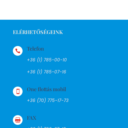
ELÉRHETŐSÉGEINK
Telefon

+36 (1) 785-00-10
+36 (1) 785-07-16
One flottás mobil

+36 (70) 775-17-73
FAX
