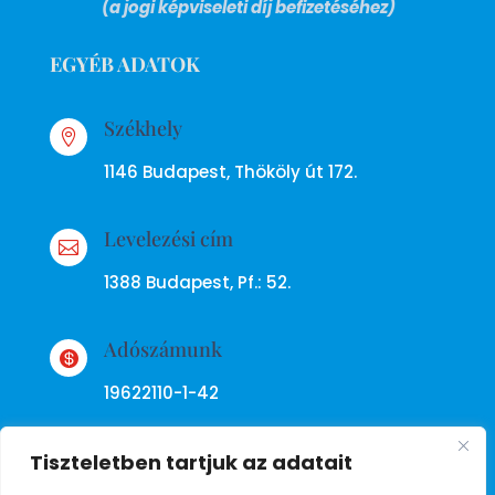
(a jogi képviseleti díj befizetéséhez)
EGYÉB ADATOK
Székhely

1146 Budapest, Thököly út 172.
Levelezési cím

1388 Budapest, Pf.: 52.
Adószámunk

19622110-1-42
Tiszteletben tartjuk az adatait