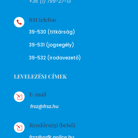
+36 (1) 799-27-13
BM telefon

39-530 (titkárság)
39-531 (jogsegély)
39-532 (irodavezető)
LEVELEZÉSI CÍMEK
E-mail
l
frsz@frsz.hu
Rendőrségi (belső)
l
frsz@orfk.police.hu