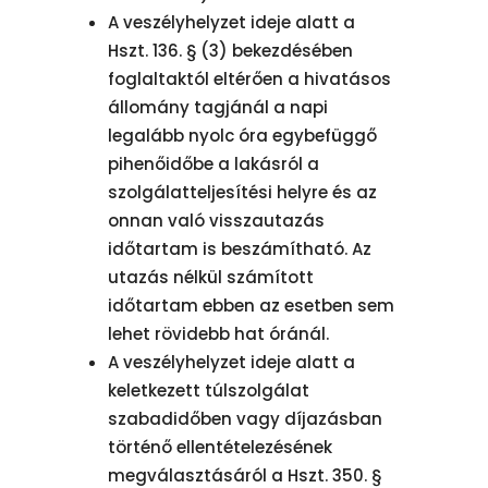
A veszélyhelyzet ideje alatt a
Hszt. 136. § (3) bekezdésében
foglaltaktól eltérően a hivatásos
állomány tagjánál a napi
legalább nyolc óra egybefüggő
pihenőidőbe a lakásról a
szolgálatteljesítési helyre és az
onnan való visszautazás
időtartam is beszámítható. Az
utazás nélkül számított
időtartam ebben az esetben sem
lehet rövidebb hat óránál.
A veszélyhelyzet ideje alatt a
keletkezett túlszolgálat
szabadidőben vagy díjazásban
történő ellentételezésének
megválasztásáról a Hszt. 350. §