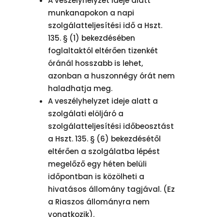
A veszélyhelyzet ideje alatt
munkanapokon a napi
szolgálatteljesítési idő a Hszt.
135. § (1) bekezdésében
foglaltaktól eltérően tizenkét
óránál hosszabb is lehet,
azonban a huszonnégy órát nem
haladhatja meg.
A veszélyhelyzet ideje alatt a
szolgálati elöljáró a
szolgálatteljesítési időbeosztást
a Hszt. 135. § (6) bekezdésétől
eltérően a szolgálatba lépést
megelőző egy héten belüli
időpontban is közölheti a
hivatásos állomány tagjával. (Ez
a Riaszos állományra nem
vonatkozik).