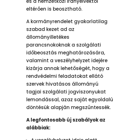
és a nemzetközi irányelvektől
eltérően is beosztható.
A kormányrendelet gyakorlatilag
szabad kezet ad az
állományilletékes
parancsnokoknak a szolgálati
időbeosztás meghatározására,
valamint a veszélyhelyzet idejére
kizárja annak lehetőségét, hogy a
rendvédelmi feladatokat ellátó
szervek hivatásos állományú
tagjai szolgálati jogviszonyukat
lemondással, azaz saját egyoldalú
döntésük alapján megszűntessék.
A legfontosabb új szabályok az
alábbiak: