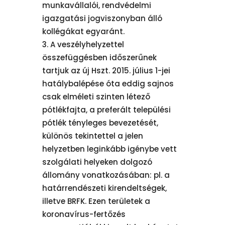
munkavállalói, rendvédelmi
igazgatási jogviszonyban álló
kollégákat egyaránt.
A veszélyhelyzettel
összefüggésben időszerűnek
tartjuk az új Hszt. 2015. július 1-jei
hatálybalépése óta eddig sajnos
csak elméleti szinten létező
pótlékfajta, a preferált települési
pótlék tényleges bevezetését,
különös tekintettel a jelen
helyzetben leginkább igénybe vett
szolgálati helyeken dolgozó
állomány vonatkozásában: pl. a
határrendészeti kirendeltségek,
illetve BRFK. Ezen területek a
koronavírus-fertőzés