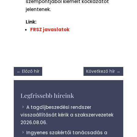
szempontjából kiemelt kockázatot
jelentenek.
Link:
FRSZ javaslatok
←
Előző hír
Következő hír
→
Legfrissebb híreink
A tagdíjbeszedési rendszer
visszaállítását kérik a szakszervezetek
2026.08.06.
Ingyenes szakértői tanácsadás a