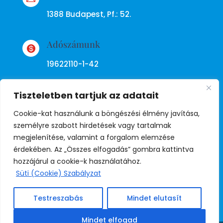
1388 Budapest, Pf.: 52.
Adószámunk

19622110-1-42
Tiszteletben tartjuk az adatait
Cookie-kat használunk a böngészési élmény javítása,
személyre szabott hirdetések vagy tartalmak
megjelenítése, valamint a forgalom elemzése
Adatkezelési tájékoztató
érdekében. Az „Összes elfogadás” gombra kattintva
hozzájárul a cookie-k használatához.
Süti (Cookie) Szabályzat
© Copyright Független Rendőr
Szakszervezet
Testreszabás
Mindet elutasít
Weboldal:
Juda
Mindet elfogad