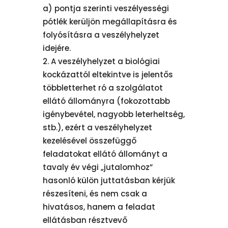
a) pontja szerinti veszélyességi
pótlék kerüljön megállapításra és
folyósításra a veszélyhelyzet
idejére.
A veszélyhelyzet a biológiai
kockázattól eltekintve is jelentős
többletterhet ró a szolgálatot
ellátó állományra (fokozottabb
igénybevétel, nagyobb leterheltség,
stb.), ezért a veszélyhelyzet
kezelésével összefüggő
feladatokat ellátó állományt a
tavaly év végi „jutalomhoz”
hasonló külön juttatásban kérjük
részesíteni, és nem csak a
hivatásos, hanem a feladat
ellátásban résztvevő