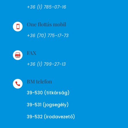
+36 (1) 785-07-16
One flottás mobil

+36 (70) 775-17-73
FAX

+36 (1) 799-27-13
BM telefon

39-530 (titkárság)
39-531 (jogsegély)
39-532 (irodavezető)