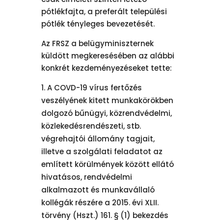
pótlékfajta, a preferált települési
pótlék tényleges bevezetését.
Az FRSZ a belügyminiszternek
küldött megkeresésében az alábbi
konkrét kezdeményezéseket tette:
A COVD-19 vírus fertőzés
veszélyének kitett munkakörökben
dolgozó bűnügyi, közrendvédelmi,
közlekedésrendészeti, stb.
végrehajtói állomány tagjait,
illetve a szolgálati feladatot az
említett körülmények között ellátó
hivatásos, rendvédelmi
alkalmazott és munkavállaló
kollégák részére a 2015. évi XLII.
törvény (Hszt.) 161. § (1) bekezdés