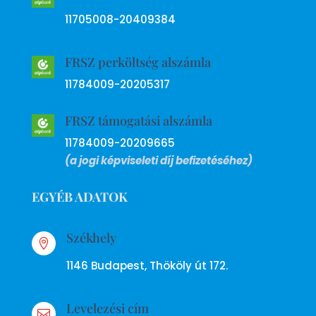
11705008-20409384
FRSZ perköltség alszámla
11784009-20205317
FRSZ támogatási alszámla
11784009-20209665
(a jogi képviseleti díj befizetéséhez)
EGYÉB ADATOK
Székhely

1146 Budapest, Thököly út 172.
Levelezési cím
