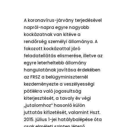
A koronavírus-járvány terjedésével
napról-napra egyre nagyobb
kockázatnak van kitéve a
rendőrség személyi állománya. A
fokozott kockázattal járó
feladatellátás elismerése, illetve az
egyre leterheltebb állomány
hangulatának javítása érdekében
az FRSZ a belügyminiszternél
kezdeményezte a veszélyességi
pótlékra való jogosultság
kiterjesztését, a tavaly év végi
„jutalomhoz” hasonló külön
juttatás kifizetését, valamint Hszt.
2015. július 1-jei hatálybalépése óta
csak elméleti szinten létező