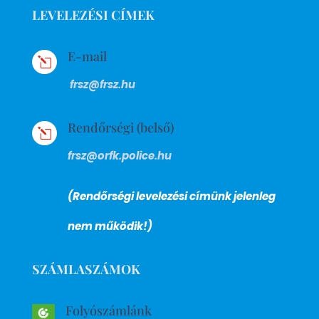
LEVELEZÉSI CÍMEK
E-mail
l
frsz@frsz.hu
Rendőrségi (belső)
l
frsz@orfk.police.hu
(Rendőrségi levelezési címünk jelenleg
nem működik!)
SZÁMLASZÁMOK
Folyószámlánk