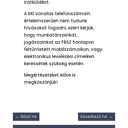
iratküldést.
A KKI vonalas telefonszámain
értelemszerűen nem tudunk
hívásokat fogadni, ezért kérjük,
hogy munkatársainkat,
jogászainkat az FRSZ honlapon
feltűntetett mobilszámaikon, vagy
elektronikus levelezési címeiken
keressétek szükség esetén.
Megértéseteket előre is
megköszönjük!
←
Előző hír
Következő hír
→