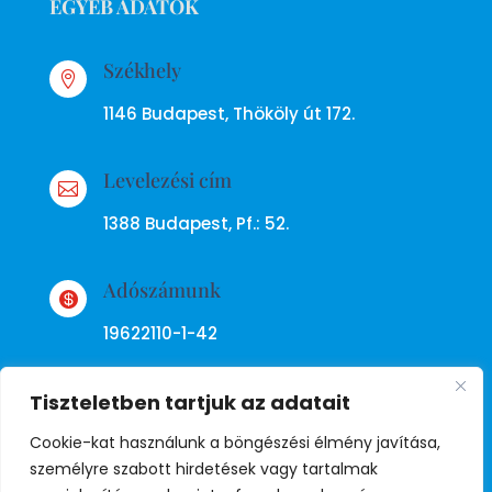
EGYÉB ADATOK
Székhely

1146 Budapest, Thököly út 172.
Levelezési cím

1388 Budapest, Pf.: 52.
Adószámunk

19622110-1-42
Tiszteletben tartjuk az adatait
Cookie-kat használunk a böngészési élmény javítása,
személyre szabott hirdetések vagy tartalmak