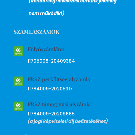
(Rendőrségi levelezési címünk jelenleg
nem működik!)
SZÁMLASZÁMOK
Folyószámlánk
11705008-20409384
FRSZ perköltség alszámla
11784009-20205317
FRSZ támogatási alszámla
11784009-20209665
(a jogi képviseleti díj befizetéséhez)