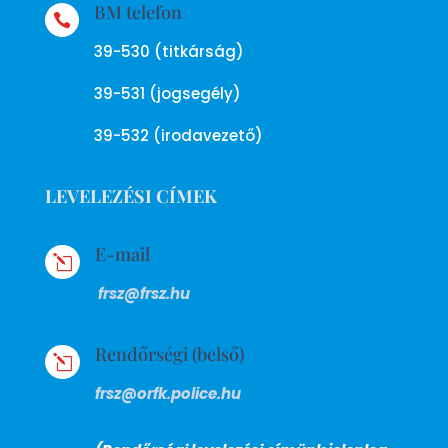
BM telefon

39-530 (titkárság)
39-531 (jogsegély)
39-532 (irodavezető)
LEVELEZÉSI CÍMEK
E-mail
l
frsz@frsz.hu
Rendőrségi (belső)
l
frsz@orfk.police.hu