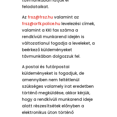
távmunkában látják el
feladataikat.
Az
frsz@frsz.hu
valamint az
frsz@orfk.police.hu
levelezési címek,
valamint a KKI fax száma a
rendkívüli munkarend idején is
változatlanul fogadja a leveleket, a
beérkező küldeményeket
távmunkában dolgozzuk fel.
A postai és futárpostai
küldeményeket is fogadjuk, de
amennyiben nem feltétlenül
szükséges valamely irat eredetben
történő megküldése, akkor kérjük,
hogy a rendkívüli munkarend ideje
alatt részesítsétek előnyben a
elektronikus úton történő