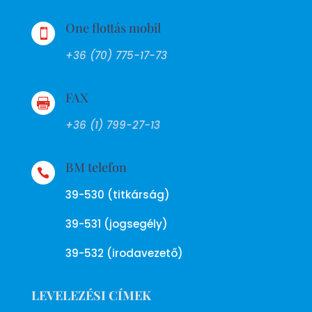
One flottás mobil

+36 (70) 775-17-73
FAX

+36 (1) 799-27-13
BM telefon

39-530 (titkárság)
39-531 (jogsegély)
39-532 (irodavezető)
LEVELEZÉSI CÍMEK