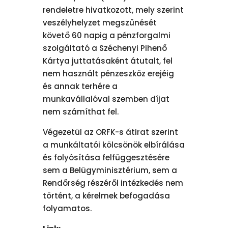
rendeletre hivatkozott, mely szerint
veszélyhelyzet megszűnését
követő 60 napig a pénzforgalmi
szolgáltató a Széchenyi Pihenő
Kártya juttatásaként átutalt, fel
nem használt pénzeszköz erejéig
és annak terhére a
munkavállalóval szemben díjat
nem számíthat fel.
Végezetül az ORFK-s átirat szerint
a munkáltatói kölcsönök elbírálása
és folyósítása felfüggesztésére
sem a Belügyminisztérium, sem a
Rendőrség részéről intézkedés nem
történt, a kérelmek befogadása
folyamatos.