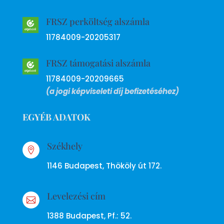
FRSZ perköltség alszámla
11784009-20205317
FRSZ támogatási alszámla
11784009-20209665
(a jogi képviseleti díj befizetéséhez)
EGYÉB ADATOK
Székhely

1146 Budapest, Thököly út 172.
Levelezési cím

1388 Budapest, Pf.: 52.