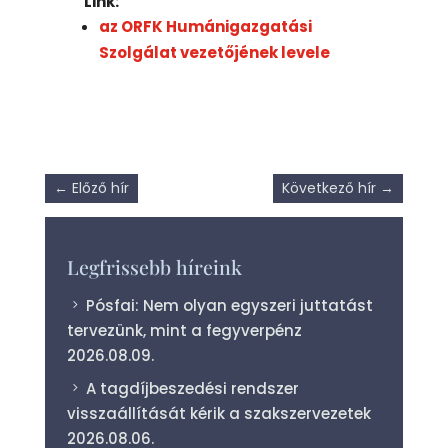
Link:
az ORFK Humánigazgatási
Szolgálat vezetőjének levele
←
Előző hír
Következő hír
→
Legfrissebb híreink
Pósfai: Nem olyan egyszeri juttatást
tervezünk, mint a fegyverpénz
2026.08.09.
A tagdíjbeszedési rendszer
visszaállítását kérik a szakszervezetek
2026.08.06.