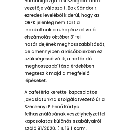
Humánigazgatási Szolgálatának
vezetője válaszolt. Bak Sándor r.
ezredes leveléből kiderül, hogy az
ORFK jelenleg nem tartja
indokoltnak a ruhapénzzel való
elszámolás október 31-ei
határidejének meghosszabbítását,
de amennyiben a későbbiekben ez
szükségessé válik, a határidő
meghosszabbítása érdekében
megteszik majd a megfelelő
lépéseket.
A cafetéria kerettel kapcsolatos
javaslatunkra szolgálatvezető úr a
Széchenyi Pihenő Kártya
felhasználásának veszélyhelyzettel
kapcsolatos különös szabályairól
szóló 91/2020. (III. 16.) Korm.