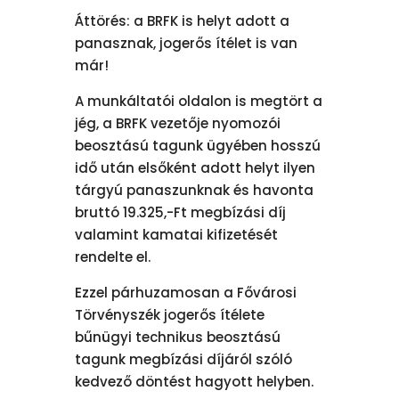
Áttörés: a BRFK is helyt adott a
panasznak, jogerős ítélet is van
már!
A munkáltatói oldalon is megtört a
jég, a BRFK vezetője nyomozói
beosztású tagunk ügyében hosszú
idő után elsőként adott helyt ilyen
tárgyú panaszunknak és havonta
bruttó 19.325,-Ft megbízási díj
valamint kamatai kifizetését
rendelte el.
Ezzel párhuzamosan a Fővárosi
Törvényszék jogerős ítélete
bűnügyi technikus beosztású
tagunk megbízási díjáról szóló
kedvező döntést hagyott helyben.