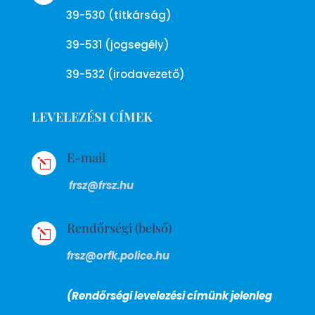
39-530 (titkárság)
39-531 (jogsegély)
39-532 (irodavezető)
LEVELEZÉSI CÍMEK
E-mail
l
frsz@frsz.hu
Rendőrségi (belső)
l
frsz@orfk.police.hu
(Rendőrségi levelezési címünk jelenleg