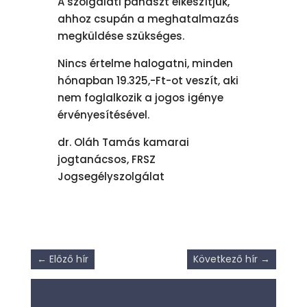
A szolgálati panaszt elkészítjük,
ahhoz csupán a meghatalmazás
megküldése szükséges.
Nincs értelme halogatni, minden
hónapban 19.325,-Ft-ot veszít, aki
nem foglalkozik a jogos igénye
érvényesítésével.
dr. Oláh Tamás kamarai
jogtanácsos, FRSZ
Jogsegélyszolgálat
←
Előző hír
Következő hír
→