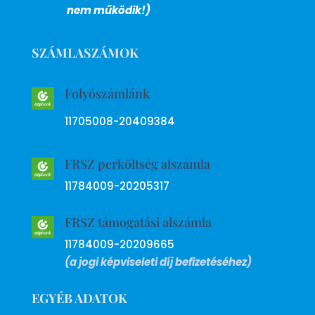
nem működik!)
SZÁMLASZÁMOK
Folyószámlánk
11705008-20409384
FRSZ perköltség alszámla
11784009-20205317
FRSZ támogatási alszámla
11784009-20209665
(a jogi képviseleti díj befizetéséhez)
EGYÉB ADATOK