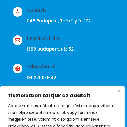
Székhely

1146 Budapest, Thököly út 172.
Levelezési cím

1388 Budapest, Pf.: 52.
Adószámunk

19622110-1-42
Tiszteletben tartjuk az adatait
Cookie-kat használunk a böngészési élmény javítása,
személyre szabott hirdetések vagy tartalmak
megjelenítése, valamint a forgalom elemzése
Adatkezelési tájékoztató
érdekében. Az „Összes elfogadás” gombra kattintva