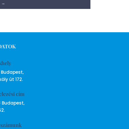
→
DATOK
khely
6 Budapest,
öly út 172.
elezési cím
8 Budapest,
52.
ószámunk