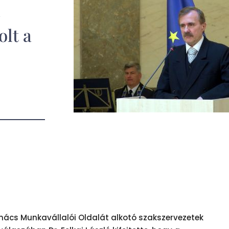
i
olt a
nács Munkavállalói Oldalát alkotó szakszervezetek