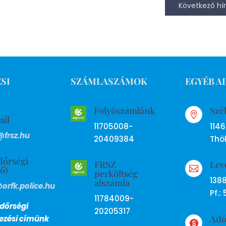
Következő hír
SI
SZÁMLASZÁMOK
EGYÉB A
Folyószámlánk
Szé

ail
11705008-
114
@frsz.hu
20409384
Thök
dőrségi
FRSZ
Lev
ső)

perköltség
138
alszámla
@orfk.police.hu
Pf.: 
11784009-
dőrségi
20205317
Ad
lezési címünk
