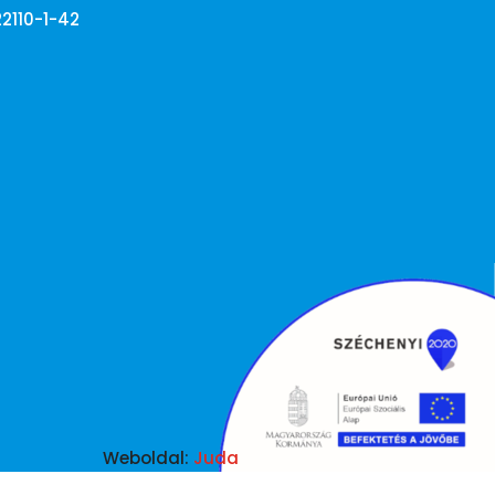
22110-1-42
Weboldal:
Juda