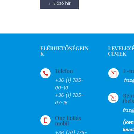
←
Előző hír
ELÉRHETŐSÉGEIN
LEVELEZÉ
K
CÍMEK
Telefon
E-m

l
+36 (1) 785-
frsz
00-10
Ren
+36 (1) 785-
l
(bel
07-16
frsz
One flottás

(Ren
mobil
leve
+36 (70) 775-