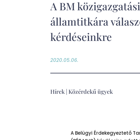
A BM közigazgatás
államtitkára válasz
kérdéseinkre
2020.05.06.
Hírek
|
Közérdekű ügyek
A Belügyi Érdekegyeztető Ta