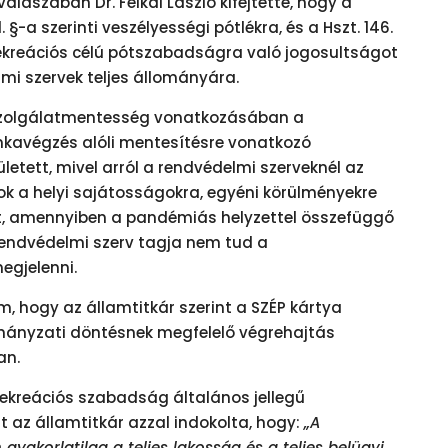
álaszában Dr. Felkai László kifejtette, hogy a
. §-a szerinti veszélyességi pótlékra, és a Hszt. 146.
rekreációs célú pótszabadságra való jogosultságot
lmi szervek teljes állományára.
 a szolgálatmentesség vonatkozásában a
kavégzés alóli mentesítésre vonatkozó
etett, mivel arról a rendvédelmi szerveknél az
k a helyi sajátosságokra, egyéni körülményekre
t, amennyiben a pandémiás helyzettel összefüggő
rendvédelmi szerv tagja nem tud a
megjelenni.
m, hogy az államtitkár szerint a SZÉP kártya
rmányzati döntésnek megfelelő végrehajtás
an.
 rekreációs szabadság általános jellegű
az államtitkár azzal indokolta, hogy:
„A
gyakorlatilag a teljes lakosság és a teljes belügyi