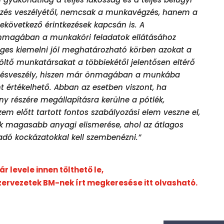
őzés veszélyétől, nemcsak a munkavégzés, hanem a
ekövetkező érintkezések kapcsán is. A
önmagában a munkaköri feladatok ellátásához
éges kiemelni jól meghatározható körben azokat a
öltő munkatársakat a többiekétől jelentősen eltérő
őzésveszély, hiszen már önmagában a munkába
nt értékelhető. Abban az esetben viszont, ha
ny részére megállapításra kerülne a pótlék,
zem előtt tartott fontos szabályozási elem veszne el,
k magasabb anyagi elismerése, ahol az átlagos
dó kockázatokkal kell szembenézni.”
r levele innen tölthető le,
zervezetek BM-nek írt megkeresése itt olvasható.