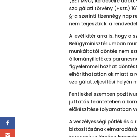
(BÉT MVO) kérdéseire adott v
szolgálati törvény (Hszt.) 161
§-a szerinti tizennégy nap 
nem terjesztik ki a rendvéde
A levél kitér arra is, hogy
Belügyminisztériumban mun
munkáltatói döntés nem szül
állományilletékes parancsno
figyelemmel hozhat döntés
elháríthatatlan ok miatt a 
szolgálatteljesítési helyén 
Fentiekkel szemben pozitívu
juttatás tekintetében a ko
előkészítése folyamatban v
A veszélyességi pótlék és a
biztosításának elmaradását 
koronavírus járvány kapcsán 