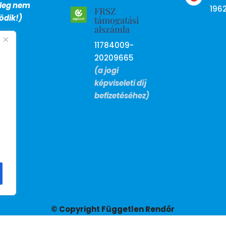
nleg nem
196
FRSZ
dik!)
támogatási
alszámla
11784009-
20209665
(a jogi
képviseleti díj
befizetéséhez)
© Copyright Független Rendőr
Szakszervezet