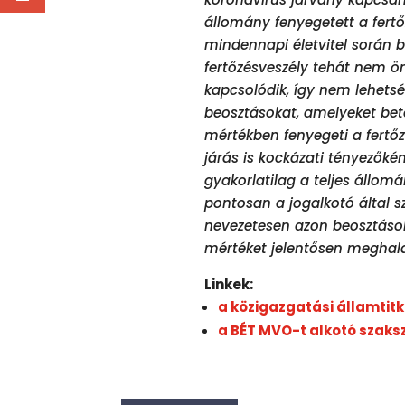
állomány fenyegetett a fert
mindennapi életvitel során b
fertőzésveszély tehát nem 
kapcsolódik, így nem lehets
beosztásokat, amelyeket bet
mértékben fenyegeti a fert
járás is kockázati tényezőké
gyakorlatilag a teljes állomá
pontosan a jogalkotó által s
nevezetesen azon beosztáso
mértéket jelentősen meghala
Linkek:
a közigazgatási államtitká
a BÉT MVO-t alkotó szaks