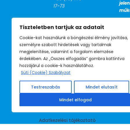
jele
17-73
műkö
FAX

Tiszteletben tartjuk az adatait
+36 (1) 799-
27-13
Cookie-kat használunk a böngészési élmény javítása,
személyre szabott hirdetések vagy tartalmak
BM telefon
megjelenítése, valamint a forgalom elemzése

érdekében. Az „Összes elfogadás” gombra kattintva
39-530
hozzájárul a cookie-k használatához.
(titkárság)
Süti (Cookie) Szabályzat
39-531
(jogsegély)
Testreszabás
Mindet elutasít
39-532
(irodavezető)
Mindet elfogad
Adatkezelési tájékoztató