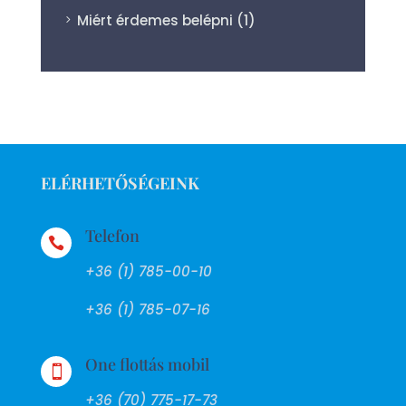
Miért érdemes belépni
(1)
ELÉRHETŐSÉGEINK
Telefon

+36 (1) 785-00-10
+36 (1) 785-07-16
One flottás mobil

+36 (70) 775-17-73