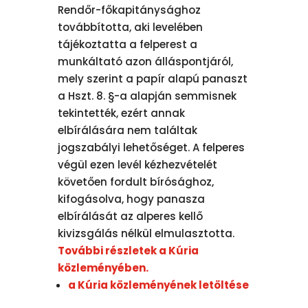
Rendőr-főkapitánysághoz
továbbította, aki levelében
tájékoztatta a felperest a
munkáltató azon álláspontjáról,
mely szerint a papír alapú panaszt
a Hszt. 8. §-a alapján semmisnek
tekintették, ezért annak
elbírálására nem találtak
jogszabályi lehetőséget. A felperes
végül ezen levél kézhezvételét
követően fordult bírósághoz,
kifogásolva, hogy panasza
elbírálását az alperes kellő
kivizsgálás nélkül elmulasztotta.
További részletek a Kúria
közleményében.
a Kúria közleményének letöltése