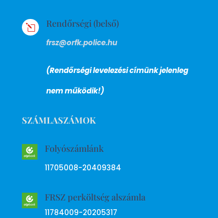
Rendőrségi (belső)
l
frsz@orfk.police.hu
(Rendőrségi levelezési címünk jelenleg
nem működik!)
SZÁMLASZÁMOK
Folyószámlánk
11705008-20409384
FRSZ perköltség alszámla
11784009-20205317