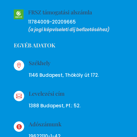
FRSZ támogatási alszámla
11784009-20209665
(a jogi képviseleti díj befizetéséhez)
EGYÉB ADATOK
Székhely

1146 Budapest, Thököly út 172.
Levelezési cím

1388 Budapest, Pf.: 52.
Adószámunk

19622110-1-42