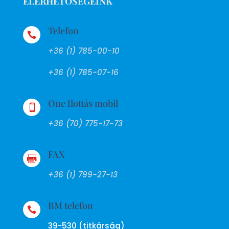
ELÉRHETŐSÉGEINK
Telefon

+36 (1) 785-00-10
+36 (1) 785-07-16
One flottás mobil

+36 (70) 775-17-73
FAX

+36 (1) 799-27-13
BM telefon

39-530 (titkárság)