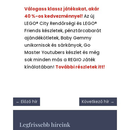
Válogass klassz játékokat, akár
40 %-os kedvezménnyel!
Az új
LEGO® City Rendőrségi és LEGO®
Friends készletek, pénztárcabarát
ajándékötletek, Baby Gemmy
unikornisok és sárkányok, Go
Master Youtubers készlet és még
sok minden más a REGIO Játék
kínálatában!
További részletek itt!
←
Előző hír
Következő hír
→
Legfrissebb híreink