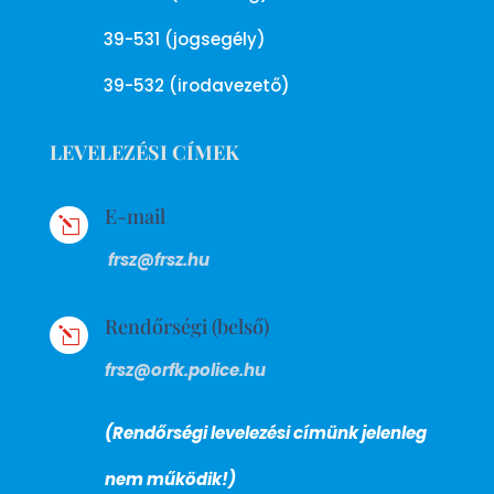
39-531 (jogsegély)
39-532 (irodavezető)
LEVELEZÉSI CÍMEK
E-mail
l
frsz@frsz.hu
Rendőrségi (belső)
l
frsz@orfk.police.hu
(Rendőrségi levelezési címünk jelenleg
nem működik!)