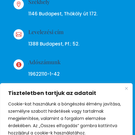
Székhely

1146 Budapest, Thököly út 172.
Levelezési cím

1388 Budapest, Pf.: 52.
Adószámunk

19622110-1-42
Tiszteletben tartjuk az adatait
Cookie-kat használunk a böngészési élmény javítása,
személyre szabott hirdetések vagy tartalmak
megjelenítése, valamint a forgalom elemzése
Adatkezelési tájékoztató
érdekében. Az „Összes elfogadás” gombra kattintva
hozzájárul a cookie-k használatához.