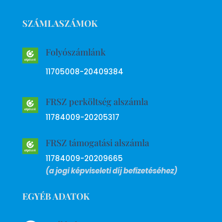
SZÁMLASZÁMOK
Folyószámlánk
11705008-20409384
FRSZ perköltség alszámla
11784009-20205317
FRSZ támogatási alszámla
11784009-20209665
(a jogi képviseleti díj befizetéséhez)
EGYÉB ADATOK