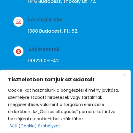
1146 Budapest, Thököly út 172.
Levelezési cím

1388 Budapest, Pf.: 52.
Adószámunk

19622110-1-42
Tiszteletben tartjuk az adatait
Cookie-kat használunk a böngészési élmény javítása,
személyre szabott hirdetések vagy tartalmak
megjelenítése, valamint a forgalom elemzése
Adatkezelési tájékoztató
érdekében. Az „Összes elfogadás” gombra kattintva
hozzájárul a cookie-k használatához.
Süti (Cookie) Szabályzat
© Copyright Független Rendőr