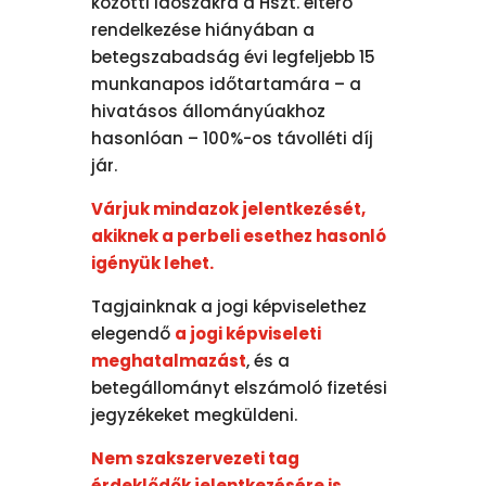
közötti időszakra a Hszt. eltérő
rendelkezése hiányában a
betegszabadság évi legfeljebb 15
munkanapos időtartamára – a
hivatásos állományúakhoz
hasonlóan – 100%-os távolléti díj
jár.
Várjuk mindazok jelentkezését,
akiknek a perbeli esethez hasonló
igényük lehet.
Tagjainknak a jogi képviselethez
elegendő
a jogi képviseleti
meghatalmazást
, és a
betegállományt elszámoló fizetési
jegyzékeket megküldeni.
Nem szakszervezeti tag
érdeklődők jelentkezésére is