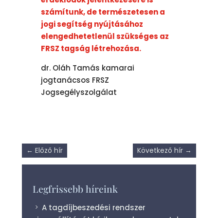
számítunk, de természetesen a
jogi segítség nyújtásához
elengedhetetlenül szükséges az
FRSZ tagság létrehozása.
dr. Oláh Tamás kamarai
jogtanácsos FRSZ
Jogsegélyszolgálat
←
Előző hír
Következő hír
→
Legfrissebb híreink
A tagdíjbeszedési rendszer