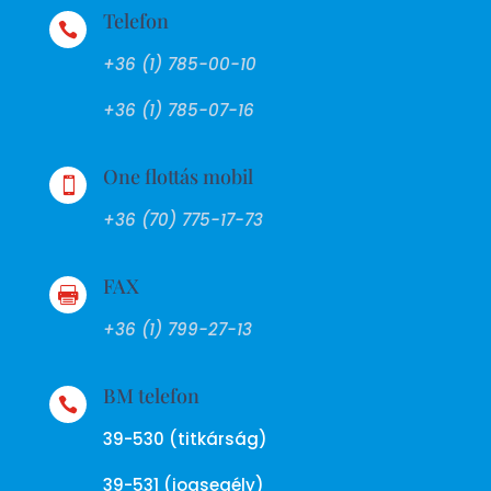
Telefon

+36 (1) 785-00-10
+36 (1) 785-07-16
One flottás mobil

+36 (70) 775-17-73
FAX

+36 (1) 799-27-13
BM telefon

39-530 (titkárság)
39-531 (jogsegély)