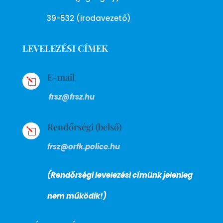
39-532 (irodavezető)
LEVELEZÉSI CÍMEK
E-mail
l
frsz@frsz.hu
Rendőrségi (belső)
l
frsz@orfk.police.hu
(Rendőrségi levelezési címünk jelenleg
nem működik!)