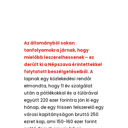
Az állományból sokan
tanfolyamokra járnak, hogy
mielőbb leszerelhessenek – ez
derült ki a Népszava érintettekkel
folytatott beszélgetéseiből.
A
lapnak egy közlekedési rendőr
elmondta, hogy 11 év szolgálat
után a pótlékokkal és a túlórával
együtt 220 ezer forintra jön ki egy
hónap, de egy frissen felszerelő egy
városi kapitányságon bruttó 250
ezret kap, ami 150-160 ezer forint