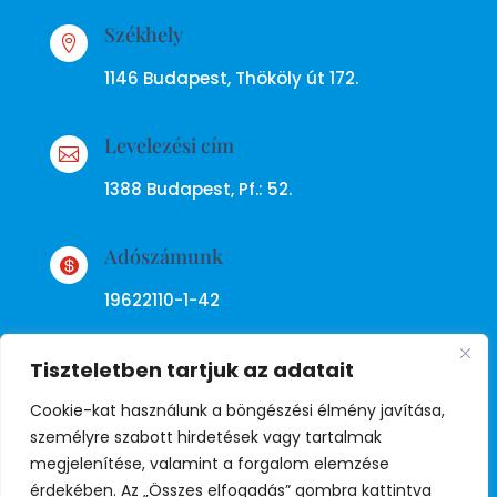
Székhely

1146 Budapest, Thököly út 172.
Levelezési cím

1388 Budapest, Pf.: 52.
Adószámunk

19622110-1-42
Tiszteletben tartjuk az adatait
Cookie-kat használunk a böngészési élmény javítása,
személyre szabott hirdetések vagy tartalmak
megjelenítése, valamint a forgalom elemzése
Adatkezelési tájékoztató
érdekében. Az „Összes elfogadás” gombra kattintva