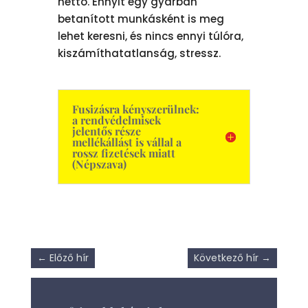
nettó. Ennyit egy gyárban
betanított munkásként is meg
lehet keresni, és nincs ennyi túlóra,
kiszámíthatatlanság, stressz.
Fusizásra kényszerülnek:
a rendvédelmisek
jelentős része
mellékállást is vállal a
rossz fizetések miatt
(Népszava)
←
Előző hír
Következő hír
→