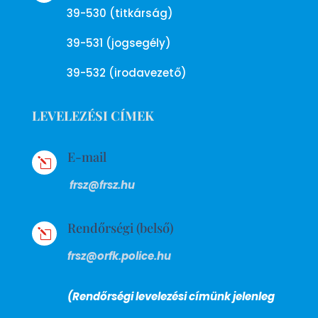
39-530 (titkárság)
39-531 (jogsegély)
39-532 (irodavezető)
LEVELEZÉSI CÍMEK
E-mail
l
frsz@frsz.hu
Rendőrségi (belső)
l
frsz@orfk.police.hu
(Rendőrségi levelezési címünk jelenleg