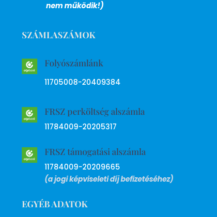
nem működik!)
SZÁMLASZÁMOK
Folyószámlánk
11705008-20409384
FRSZ perköltség alszámla
11784009-20205317
FRSZ támogatási alszámla
11784009-20209665
(a jogi képviseleti díj befizetéséhez)
EGYÉB ADATOK