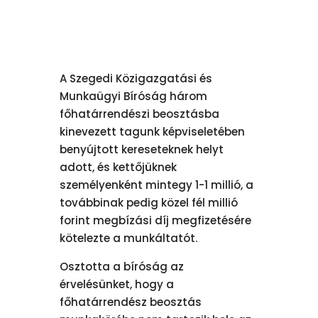
A Szegedi Közigazgatási és
Munkaügyi Bíróság három
főhatárrendészi beosztásba
kinevezett tagunk képviseletében
benyújtott kereseteknek helyt
adott, és kettőjüknek
személyenként mintegy 1-1 millió, a
továbbinak pedig közel fél millió
forint megbízási díj megfizetésére
kötelezte a munkáltatót.
Osztotta a bíróság az
érvelésünket, hogy a
főhatárrendész beosztás