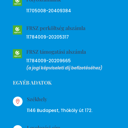
11705008-20409384
FRSZ perköltség alszámla
11784009-20205317
FRSZ támogatási alszámla
11784009-20209665
(a jogi képviseleti díj befizetéséhez)
EGYÉB ADATOK
Székhely

1146 Budapest, Thököly út 172.
Levelezési cím