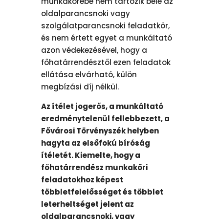
munkakörébe nem tartozik bele az
oldalparancsnoki vagy
szolgálatparancsnoki feladatkör,
és nem értett egyet a munkáltató
azon védekezésével, hogy a
főhatárrendésztől ezen feladatok
ellátása elvárható, külön
megbízási díj nélkül.
Az ítélet jogerős, a munkáltató
eredménytelenül fellebbezett, a
Fővárosi Törvényszék helyben
hagyta az elsőfokú bíróság
ítéletét. Kiemelte, hogy a
főhatárrendész munkaköri
feladatokhoz képest
többletfelelősséget és többlet
leterheltséget jelent az
oldalparancsnoki, vagy