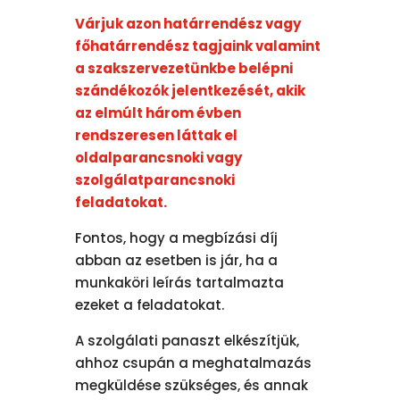
Várjuk azon határrendész vagy
főhatárrendész tagjaink valamint
a szakszervezetünkbe belépni
szándékozók jelentkezését, akik
az elmúlt három évben
rendszeresen láttak el
oldalparancsnoki vagy
szolgálatparancsnoki
feladatokat.
Fontos, hogy a megbízási díj
abban az esetben is jár, ha a
munkaköri leírás tartalmazta
ezeket a feladatokat.
A szolgálati panaszt elkészítjük,
ahhoz csupán a meghatalmazás
megküldése szükséges, és annak