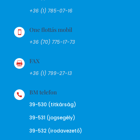
+36 (1) 785-07-16
One flottás mobil

+36 (70) 775-17-73
FAX

+36 (1) 799-27-13
BM telefon

39-530 (titkárság)
39-531 (jogsegély)
39-532 (irodavezető)