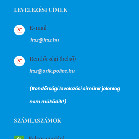
LEVELEZÉSI CÍMEK
E-mail
l
frsz@frsz.hu
Rendőrségi (belső)
l
frsz@orfk.police.hu
(Rendőrségi levelezési címünk jelenleg
nem működik!)
SZÁMLASZÁMOK
Folyószámlánk