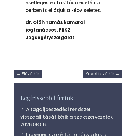
esetleges elutasítása esetén a
perben is ellátjuk a képviseletet.
dr. Oláh Tamás kamarai
jogtanácsos, FRSZ
Jogsegélyszolgálat
←
Előző hír
Következő hír
→
Legfrissebb híreink
A tagdíjbeszedési rendszer
visszaállítását kérik a szakszervezetek
2026.08.06.
Ingyenes szakértői tanácsadás a