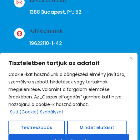

1388 Budapest, Pf.: 52.
Adószámunk

19622110-1-42
Tiszteletben tartjuk az adatait
Cookie-kat használunk a böngészési élmény javítása,
személyre szabott hirdetések vagy tartalmak
megjelenítése, valamint a forgalom elemzése
Adatkezelési tájékoztató
érdekében. Az „Összes elfogadás” gombra kattintva
hozzájárul a cookie-k használatához.
Süti (Cookie) Szabályzat
© Copyright Független Rendőr
Szakszervezet
Testreszabás
Mindet elutasít