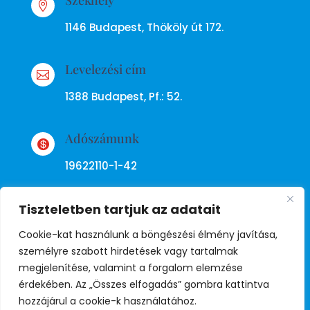

1146 Budapest, Thököly út 172.
Levelezési cím

1388 Budapest, Pf.: 52.
Adószámunk

19622110-1-42
Tiszteletben tartjuk az adatait
Cookie-kat használunk a böngészési élmény javítása,
személyre szabott hirdetések vagy tartalmak
megjelenítése, valamint a forgalom elemzése
Adatkezelési tájékoztató
érdekében. Az „Összes elfogadás” gombra kattintva
hozzájárul a cookie-k használatához.