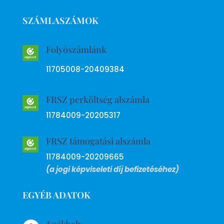
SZÁMLASZÁMOK
Folyószámlánk
11705008-20409384
FRSZ perköltség alszámla
11784009-20205317
FRSZ támogatási alszámla
11784009-20209665
(a jogi képviseleti díj befizetéséhez)
EGYÉB ADATOK
Székhely