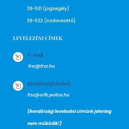
39-531 (jogsegély)
39-532 (irodavezető)
LEVELEZÉSI CÍMEK
E-mail
l
frsz@frsz.hu
Rendőrségi (belső)
l
frsz@orfk.police.hu
(Rendőrségi levelezési címünk jelenleg
nem működik!)