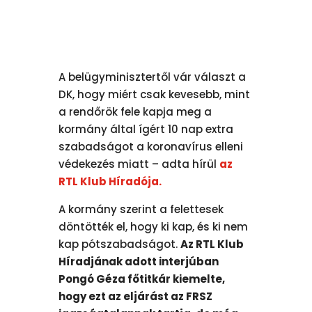
A belügyminisztertől vár választ a
DK, hogy miért csak kevesebb, mint
a rendőrök fele kapja meg a
kormány által ígért 10 nap extra
szabadságot a koronavírus elleni
védekezés miatt – adta hírül
az
RTL Klub Híradója.
A kormány szerint a felettesek
döntötték el, hogy ki kap, és ki nem
kap pótszabadságot.
Az RTL Klub
Híradjának adott interjúban
Pongó Géza főtitkár kiemelte,
hogy ezt az eljárást az FRSZ