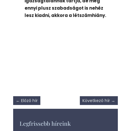
igazságtalannak tartja, de még
ennyi plusz szabadságot is nehéz
lesz kiadni, akkora a létszámhiány.
←
Előző hír
Következő hír
→
Legfrissebb híreink