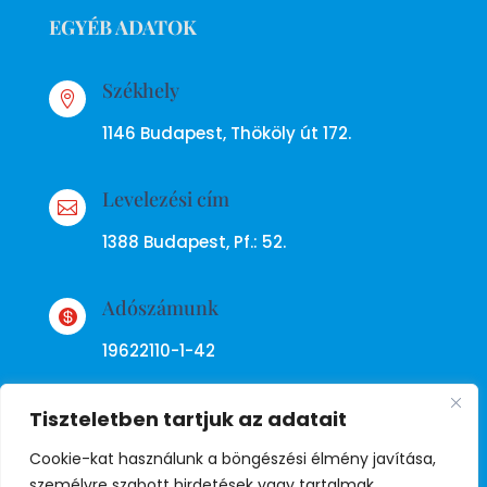
EGYÉB ADATOK
Székhely

1146 Budapest, Thököly út 172.
Levelezési cím

1388 Budapest, Pf.: 52.
Adószámunk

19622110-1-42
Tiszteletben tartjuk az adatait
Cookie-kat használunk a böngészési élmény javítása,
személyre szabott hirdetések vagy tartalmak