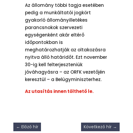
Az állomány többi tagja esetében
pedig a munkáltatói jogkört
gyakorló állományilletékes
parancsnokok szervezeti
egységenként akár eltérő
időpontokban is
meghatározhatják az oltakozásra
nyitva álló határidőt. Ezt november
30-ig kell felterjeszteniük
jóváhagyásra – az ORFK vezetőjén
keresztül – a Belügyminiszterhez.
Az utasítás innen tölthető le.
←
Előző hír
Következő hír
→