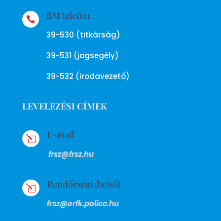
BM telefon

39-530 (titkárság)
39-531 (jogsegély)
39-532 (irodavezető)
LEVELEZÉSI CÍMEK
E-mail
l
frsz@frsz.hu
Rendőrségi (belső)
l
frsz@orfk.police.hu