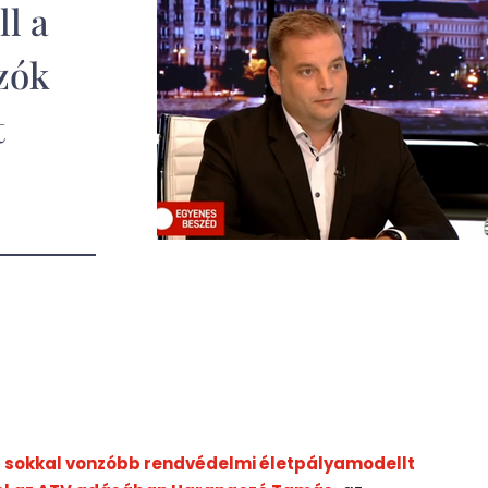
l a
zók
t
él sokkal vonzóbb rendvédelmi életpályamodellt