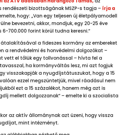
 el az ATV adásában Harangozó Tamás,
az
 rendészeti bizottságának MSZP-s tagja –
írja a
melte, hogy: „Van egy teljesen új életpályamodell
rülne bevezetni, akkor, mondjuk, egy 20-25 éve
 6-700.000 forint körül tudna keresni.”
 átalakításával a fideszes kormány az embereket
en a rendvédelmi és honvédelmi dolgozókat –
 vett el tőlük egy tollvonással – hívta fel a
 tavasszal, ha kormányváltás lesz, mi azt fogjuk
hogy visszakapják a nyugdíjstátuszukat, hogy a 15
nvalóan ezzel megszüntetjük, mivel ráadásul nem
íjukból ezt a 15 százalékot, hanem még azt is
gdíj mellett dolgozzanak” – emelte ki a szocialista
kkor az aktív állománynak azt üzeni, hogy vissza
ugdíjat, mint intézményt.
jú az alábbiakban nézhető meg.