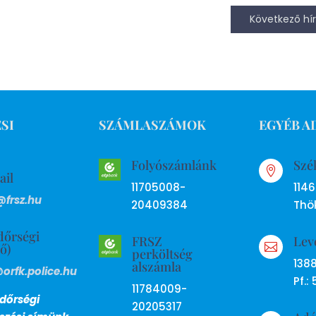
Következő hír
SI
SZÁMLASZÁMOK
EGYÉB A
Folyószámlánk
Szé

ail
11705008-
114
@frsz.hu
20409384
Thök
dőrségi
FRSZ
Lev
ső)

perköltség
138
alszámla
@orfk.police.hu
Pf.: 
11784009-
dőrségi
20205317