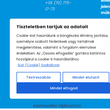
leve
+36 (70) 775-
jele
17-73
műkö
FAX

Tiszteletben tartjuk az adatait
+36 (1) 799-
27-13
Cookie-kat használunk a böngészési élmény javítása,
személyre szabott hirdetések vagy tartalmak
megjelenítése, valamint a forgalom elemzése
BM telefon

érdekében. Az „Összes elfogadás” gombra kattintva
39-530
hozzájárul a cookie-k használatához.
(titkárság)
Süti (Cookie) Szabályzat
39-531
(jogsegély)
Testreszabás
Mindet elutasít
39-532
(irodavezető)
Mindet elfogad
Adatkezelési tájékoztató