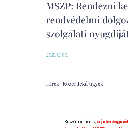
MSZP: Rendezni kel
rendvédelmi dolgo
szolgálati nyugdíjá
2021.12.06.
Hírek
|
Közérdekű ügyek
Kiszámítható,
a jelenlegin