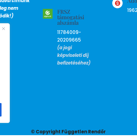
Ad
lezési címünk

nleg nem
196
FRSZ
dik!)
támogatási
alszámla
11784009-
20209665
(a jogi
képviseleti díj
befizetéséhez)
© Copyright Független Rendőr