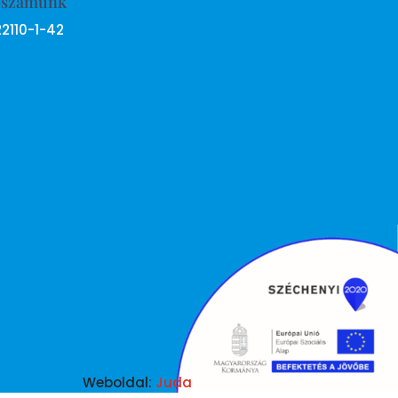
ószámunk
22110-1-42
Weboldal:
Juda