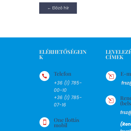
←
Előző hír
ELÉRHETŐSÉGEIN
LEVELEZÉ
K
CÍMEK
Telefon
E-m

l
+36 (1) 785-
frsz
00-10
Ren
+36 (1) 785-
l
(bel
07-16
frsz
One flottás

(Ren
mobil