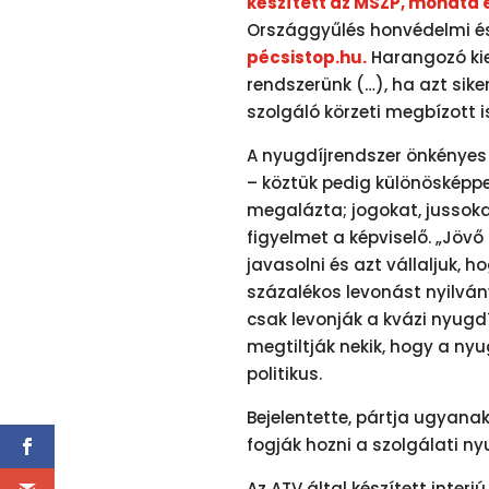
készített az MSZP, mondta
Országgyűlés honvédelmi és
pécsistop.hu.
Harangozó kie
rendszerünk (…), ha azt sike
szolgáló körzeti megbízott is
A nyugdíjrendszer önkényes
– köztük pedig különösképp
megalázta; jogokat, jussokat
figyelmet a képviselő. „Jövő
javasolni és azt vállaljuk, 
százalékos levonást nyilvá
csak levonják a kvázi nyugd
megtiltják nekik, hogy a nyu
politikus.
Bejelentette, pártja ugyana
fogják hozni a szolgálati ny
Az ATV által készített inter