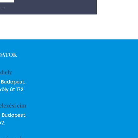
→
DATOK
khely
6 Budapest,
öly út 172.
elezési cím
8 Budapest,
52.