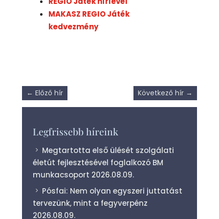
REGIO Játék hírlevél
MAKASZ REGIO Játék
kedvezmény
←
Előző hír
Következő hír
→
Legfrissebb híreink
Megtartotta első ülését szolgálati
életút fejlesztésével foglalkozó BM
munkacsoport
2026.08.09.
Pósfai: Nem olyan egyszeri juttatást
tervezünk, mint a fegyverpénz
2026.08.09.