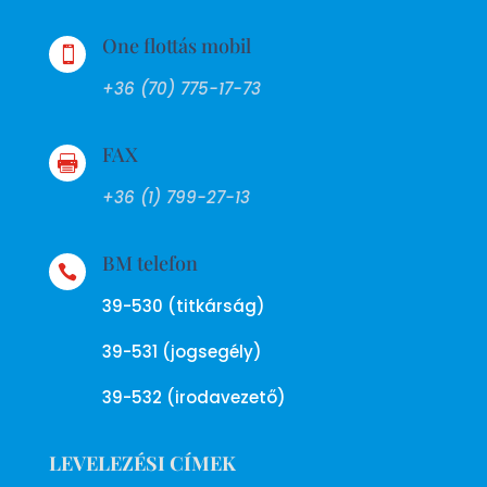
One flottás mobil

+36 (70) 775-17-73
FAX

+36 (1) 799-27-13
BM telefon

39-530 (titkárság)
39-531 (jogsegély)
39-532 (irodavezető)
LEVELEZÉSI CÍMEK