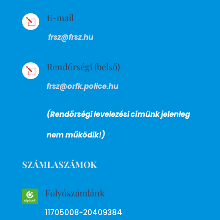
E-mail
l
frsz@frsz.hu
Rendőrségi (belső)
l
frsz@orfk.police.hu
(Rendőrségi levelezési címünk jelenleg
nem működik!)
SZÁMLASZÁMOK
Folyószámlánk
11705008-20409384