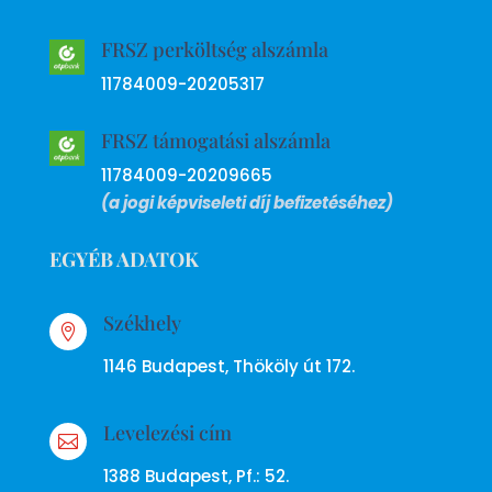
FRSZ perköltség alszámla
11784009-20205317
FRSZ támogatási alszámla
11784009-20209665
(a jogi képviseleti díj befizetéséhez)
EGYÉB ADATOK
Székhely

1146 Budapest, Thököly út 172.
Levelezési cím

1388 Budapest, Pf.: 52.