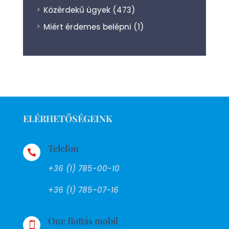
Közérdekű ügyek
(473)
Miért érdemes belépni
(1)
ELÉRHETŐSÉGEINK
Telefon

+36 (1) 785-00-10
+36 (1) 785-07-16
One flottás mobil
