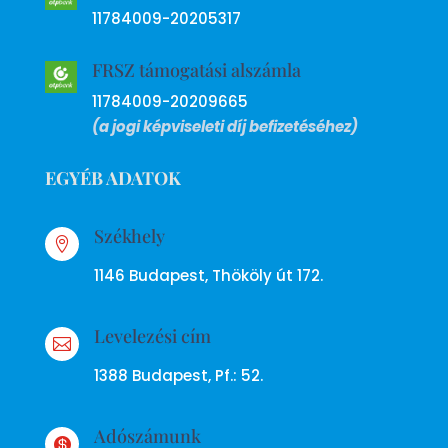
11784009-20205317
FRSZ támogatási alszámla
11784009-20209665
(a jogi képviseleti díj befizetéséhez)
EGYÉB ADATOK
Székhely

1146 Budapest, Thököly út 172.
Levelezési cím

1388 Budapest, Pf.: 52.
Adószámunk
