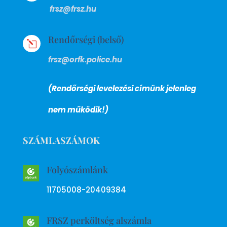
frsz@frsz.hu
Rendőrségi (belső)
l
frsz@orfk.police.hu
(Rendőrségi levelezési címünk jelenleg
nem működik!)
SZÁMLASZÁMOK
Folyószámlánk
11705008-20409384
FRSZ perköltség alszámla