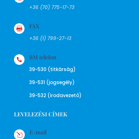
+36 (70) 775-17-73
FAX

+36 (1) 799-27-13
BM telefon

39-530 (titkárság)
39-531 (jogsegély)
39-532 (irodavezető)
LEVELEZÉSI CÍMEK
E-mail
l