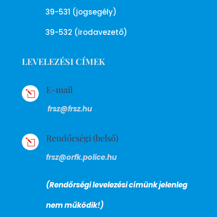
39-531 (jogsegély)
39-532 (irodavezető)
LEVELEZÉSI CÍMEK
E-mail
l
frsz@frsz.hu
Rendőrségi (belső)
l
frsz@orfk.police.hu
(Rendőrségi levelezési címünk jelenleg
nem működik!)