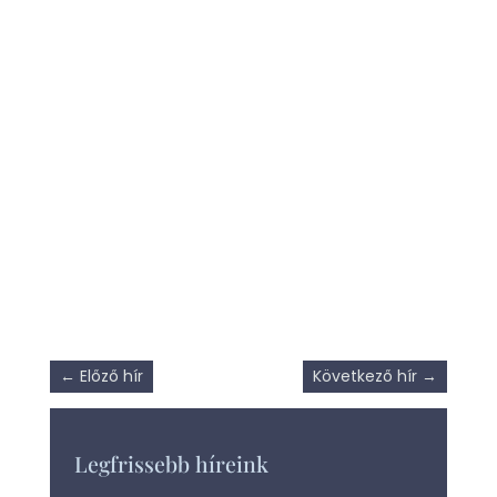
←
Előző hír
Következő hír
→
Legfrissebb híreink