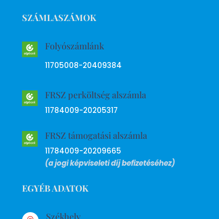
SZÁMLASZÁMOK
Folyószámlánk
11705008-20409384
FRSZ perköltség alszámla
11784009-20205317
FRSZ támogatási alszámla
11784009-20209665
(a jogi képviseleti díj befizetéséhez)
EGYÉB ADATOK
Székhely