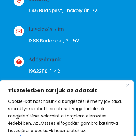

1146 Budapest, Thököly út 172.
Levelezési cím

1388 Budapest, Pf.: 52.
Adószámunk

19622110-1-42
Tiszteletben tartjuk az adatait
Cookie-kat használunk a böngészési élmény javítása,
személyre szabott hirdetések vagy tartalmak
megjelenítése, valamint a forgalom elemzése
Adatkezelési tájékoztató
érdekében. Az „Összes elfogadás” gombra kattintva
hozzájárul a cookie-k használatához.