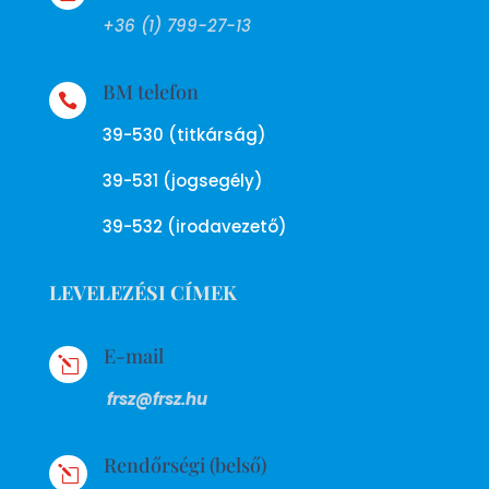
+36 (1) 799-27-13
BM telefon

39-530 (titkárság)
39-531 (jogsegély)
39-532 (irodavezető)
LEVELEZÉSI CÍMEK
E-mail
l
frsz@frsz.hu
Rendőrségi (belső)
l