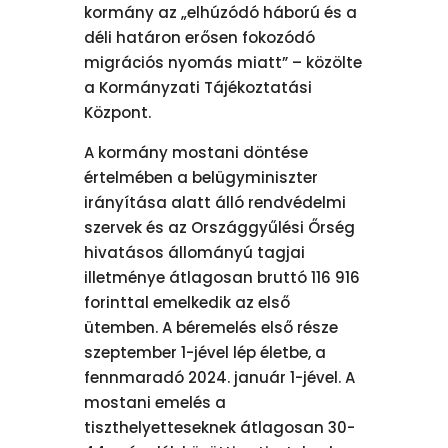
kormány az „elhúzódó háború és a
déli határon erősen fokozódó
migrációs nyomás miatt” – közölte
a Kormányzati Tájékoztatási
Központ.
A kormány mostani döntése
értelmében a belügyminiszter
irányítása alatt álló rendvédelmi
szervek és az Országgyűlési Őrség
hivatásos állományú tagjai
illetménye átlagosan bruttó 116 916
forinttal emelkedik az első
ütemben. A béremelés első része
szeptember 1-jével lép életbe, a
fennmaradó 2024. január 1-jével. A
mostani emelés a
tiszthelyetteseknek átlagosan 30-