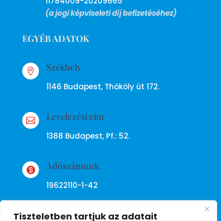
11784009-20209665
(a jogi képviseleti díj befizetéséhez)
EGYÉB ADATOK
Székhely

1146 Budapest, Thököly út 172.
Levelezési cím

1388 Budapest, Pf.: 52.
Adószámunk

19622110-1-42
Tiszteletben tartjuk az adatait