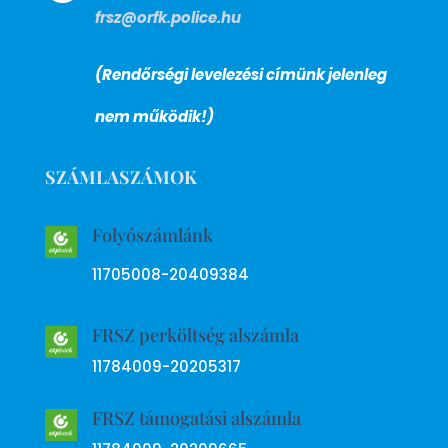
frsz@orfk.police.hu
(Rendőrségi levelezési címünk jelenleg
nem működik!)
SZÁMLASZÁMOK
Folyószámlánk
11705008-20409384
FRSZ perköltség alszámla
11784009-20205317
FRSZ támogatási alszámla