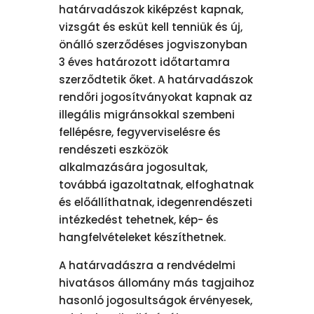
határvadászok kiképzést kapnak,
vizsgát és esküt kell tenniük és új,
önálló szerződéses jogviszonyban
3 éves határozott időtartamra
szerződtetik őket. A határvadászok
rendőri jogosítványokat kapnak az
illegális migránsokkal szembeni
fellépésre, fegyverviselésre és
rendészeti eszközök
alkalmazására jogosultak,
továbbá igazoltatnak, elfoghatnak
és előállíthatnak, idegenrendészeti
intézkedést tehetnek, kép- és
hangfelvételeket készíthetnek.
A határvadászra a rendvédelmi
hivatásos állomány más tagjaihoz
hasonló jogosultságok érvényesek,