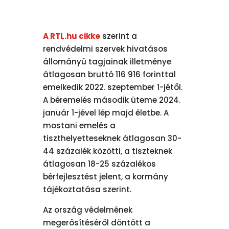
A RTL.hu cikke
szerint a
rendvédelmi szervek hivatásos
állományú tagjainak illetménye
átlagosan bruttó 116 916 forinttal
emelkedik 2022. szeptember 1-jétől.
A béremelés második üteme 2024.
január 1-jével lép majd életbe. A
mostani emelés a
tiszthelyetteseknek átlagosan 30-
44 százalék közötti, a tiszteknek
átlagosan 18-25 százalékos
bérfejlesztést jelent, a kormány
tájékoztatása szerint.
Az ország védelmének
megerősítéséről döntött a