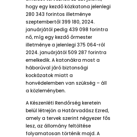
hogy egy kezdő közkatona jelenlegi
280 343 forintos illetménye
szeptembertől 399 180, 2024.
januárjától pedig 439 098 forintra
nő, míg egy kezdő őrmester
illetménye a jelenlegi 375 064-ról
2024. januárjától 509 287 forintra
emelkedik. A katonákra most a
háborúval járó biztonsági
kockázatok miatt a
honvédelemben van szükség – áll
a közleményben.
A Készenléti Rendőrség keretein
belül létrejön a Határvadász Ezred,
amely a tervek szerint négyezer fős
lesz, az állomány feltöltése
folyamatosan történik majd. A