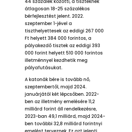
44 százalék közötti, a tiszteknek
átlagosan 18-25 százalékos
bérfejlesztést jelent. 2022.
szeptember 1-jével a
tiszthelyettesek az eddigi 267 000
Ft helyett 384 000 forintos, a
pályakezdő tisztek az eddigi 393
000 forint helyett 510 000 forintos
illetménnyel kezdhetik meg
pályafutásukat.
A katonák bére is tovább nő,
szeptembertől, majd 2024.
januárjától két lépcsőben. 2022-
ben az illetmény emelésére 11,2
milliárd forint áll rendelkezésre,
2023-ban 49,1 milliárd, majd 2024-
ben további 32,8 milliárd forintnyi
emelést terveznek. Ez azt jelenti,